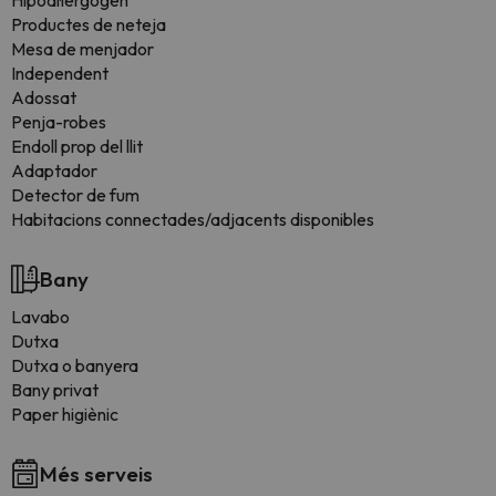
Hipoal·lergogen
Productes de neteja
Mesa de menjador
Independent
Adossat
Penja-robes
Endoll prop del llit
Adaptador
Detector de fum
Habitacions connectades/adjacents disponibles
Bany
Lavabo
Dutxa
Dutxa o banyera
Bany privat
Paper higiènic
Més serveis