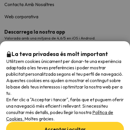
Contacta Amb Nosaltres
Web corporativa
Descarrega la nostra app
Valorada amb una mitjana de 4,6/5 en iOS i Android.
La teva privadesa és molt important
Utilitzem cookies únicament per donar-te una experiència
adaptada a les teves preferències i poder mostrar
publicitat personalitzada segons el teu perfil de navegació.
Aquestes cookies ens ajuden a mostrar el contingut sobre
la base dels teus interessos i optimitzar la nostra web per a
tu.
En fer clic a "Acceptar i tancar", faràs que et puguem oferir
Acceptem
una navegació més eficient i rellevant. Si necessiteu
consultar més detalls, podeu llegir la nostra
Política de
Cookies.
Moltes gràcies.
Condicions generals
Acceptar i ocultar