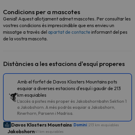
Condicions per a mascotes
Genial! Aquest allotjament admet mascotes. Per consultar les
vostres condicions és imprescindible que ens envieu un
missatge a través del
apartat de contacte
informant del pes
de la vostra mascota.
Distàncies a les estacions d'esquí properes
Amb el forfet de Davos Klosters Mountains pots
esquiar a diverses estacions d'esquí i gaudir de 213
km esquiables
L'accés a pistes més proper és Jakobshornbahn Sektion 1
a Jakobshorn. A més podràs esquiar a Jakobshorn,
Rinerhorn, Parsenn i Madrisa.
Davos Klosters Mountains
Domini
213 km esquiables
Jakobshorn
41 km esquiables