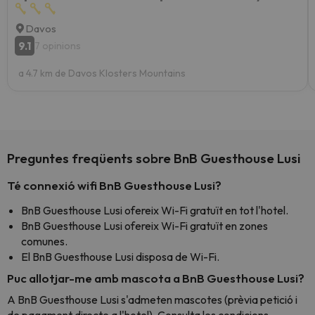
Davos
9.1
7 opinions
a 4.7 km de Davos Klosters Mountains
Preguntes freqüents sobre BnB Guesthouse Lusi
Té connexió wifi BnB Guesthouse Lusi?
BnB Guesthouse Lusi ofereix Wi-Fi gratuït en tot l'hotel.
BnB Guesthouse Lusi ofereix Wi-Fi gratuït en zones
comunes.
El BnB Guesthouse Lusi disposa de Wi-Fi.
Puc allotjar-me amb mascota a BnB Guesthouse Lusi?
A BnB Guesthouse Lusi s'admeten mascotes (prèvia petició i