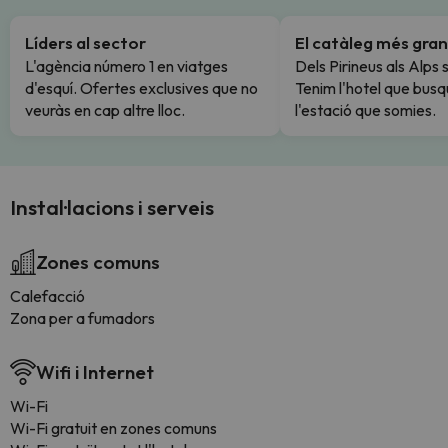
Líders al sector
El catàleg més gran
L'agència número 1 en viatges
Dels Pirineus als Alps 
d'esquí. Ofertes exclusives que no
Tenim l'hotel que busq
veuràs en cap altre lloc.
l'estació que somies.
Instal·lacions i serveis
Zones comuns
Calefacció
Zona per a fumadors
Wifi i Internet
Wi-Fi
Wi-Fi gratuit en zones comuns