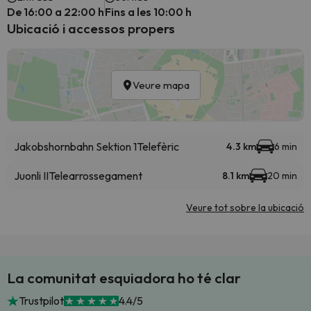
De 16:00 a 22:00 h
Fins a les 10:00 h
Ubicació i accessos propers
Veure mapa
Jakobshornbahn Sektion 1
Telefèric
4.3 km
6 min
Juonli II
Telearrossegament
8.1 km
20 min
Veure tot sobre la ubicació
La comunitat esquiadora ho té clar
Trustpilot
4.4/5