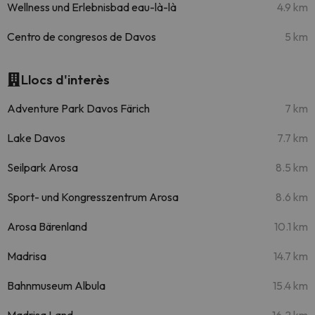
Wellness und Erlebnisbad eau-là-là
4.9 km
Centro de congresos de Davos
5 km
Llocs d'interès
Adventure Park Davos Färich
7 km
Lake Davos
7.7 km
Seilpark Arosa
8.5 km
Sport- und Kongresszentrum Arosa
8.6 km
Arosa Bärenland
10.1 km
Madrisa
14.7 km
Bahnmuseum Albula
15.4 km