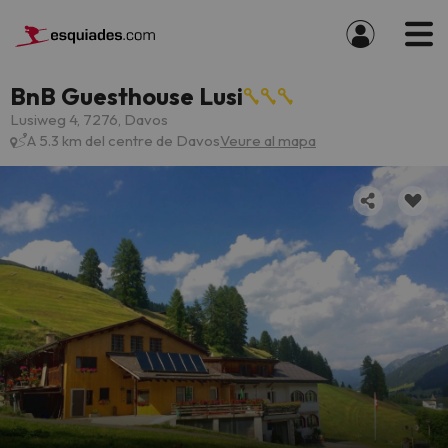
BnB Guesthouse Lusi
Lusiweg 4, 7276, Davos
A 5.3 km del centre de Davos
Veure al mapa