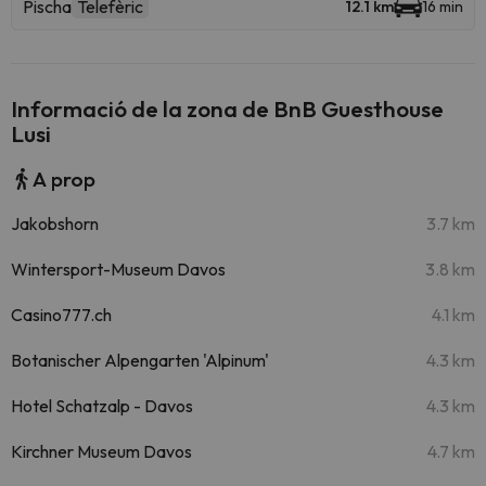
Pischa
Telefèric
12.1 km
16 min
Informació de la zona de BnB Guesthouse
Lusi
A prop
Jakobshorn
3.7 km
Wintersport-Museum Davos
3.8 km
Casino777.ch
4.1 km
Botanischer Alpengarten 'Alpinum'
4.3 km
Hotel Schatzalp - Davos
4.3 km
Kirchner Museum Davos
4.7 km