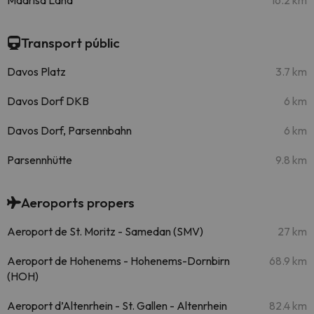
Madrisa Land
16.2 km
Transport públic
Davos Platz
3.7 km
Davos Dorf DKB
6 km
Davos Dorf, Parsennbahn
6 km
Parsennhütte
9.8 km
Aeroports propers
Aeroport de St. Moritz - Samedan (SMV)
27 km
Aeroport de Hohenems - Hohenems-Dornbirn
68.9 km
(HOH)
Aeroport d’Altenrhein - St. Gallen - Altenrhein
82.4 km