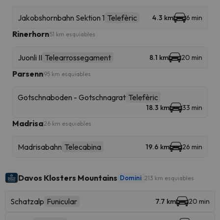
Jakobshornbahn Sektion 1
Telefèric
4.3 km
6 min
Rinerhorn
51 km esquiables
Juonli II
Telearrossegament
8.1 km
20 min
Parsenn
95 km esquiables
Gotschnaboden - Gotschnagrat
Telefèric
18.3 km
33 min
Madrisa
26 km esquiables
Madrisabahn
Telecabina
19.6 km
26 min
Davos Klosters Mountains
Domini
213 km esquiables
Schatzalp
Funicular
7.7 km
20 min