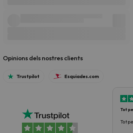
Opinions dels nostres clients
Trustpilot
Esquiades.com
Tot p
Tot p