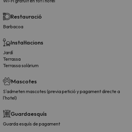
Wi-Fi gratuït en tot l'hotel
Restauració
Barbacoa
Instal·lacions
Jardí
Terrassa
Terrassa solàrium
Mascotes
S'admeten mascotes (previa petició y pagament directe a
l'hotel)
Guardaesquís
Guarda esquís de pagament