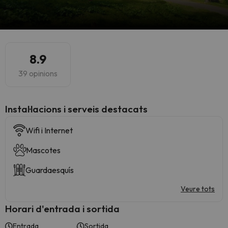
8.9
39 opinions
Instal·lacions i serveis destacats
Wifi i Internet
Mascotes
Guardaesquís
Veure tots
Horari d'entrada i sortida
Entrada
Sortida