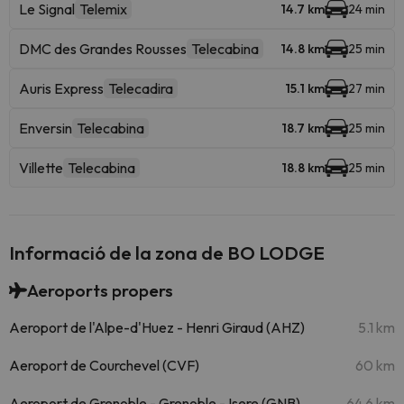
Le Signal
Telemix
14.7 km
24 min
DMC des Grandes Rousses
Telecabina
14.8 km
25 min
Auris Express
Telecadira
15.1 km
27 min
Enversin
Telecabina
18.7 km
25 min
Villette
Telecabina
18.8 km
25 min
Informació de la zona de BO LODGE
Aeroports propers
Aeroport de l'Alpe-d'Huez - Henri Giraud (AHZ)
5.1 km
Aeroport de Courchevel (CVF)
60 km
Aeroport de Grenoble - Grenoble - Isere (GNB)
64.6 km