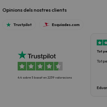
Opinions dels nostres clients
Trustpilot
Esquiades.com
Tot p
Tot p
4.4 sobre 5 basat en 2239 valoracions
Edua