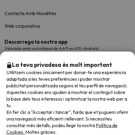
Contacta Amb Nosaltres
Web corporativa
Descarrega la nostra app
Valorada amb una mitjana de 4,6/5 en iOS i Android.
La teva privadesa és molt important
Utilitzem cookies únicament per donar-te una experiència
adaptada a les teves preferències i poder mostrar
publicitat personalitzada segons el teu perfil de navegació.
Aquestes cookies ens ajuden a mostrar el contingut sobre
la base dels teus interessos i optimitzar la nostra web per a
tu.
En fer clic a "Acceptar i tancar", faràs que et puguem oferir
Acceptem
una navegació més eficient i rellevant. Si necessiteu
consultar més detalls, podeu llegir la nostra
Política de
Cookies.
Moltes gràcies.