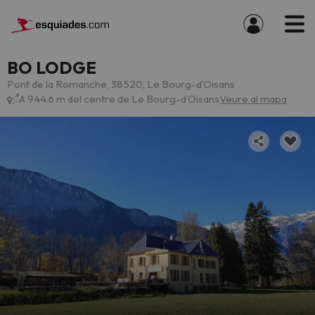
BO LODGE
Pont de la Romanche, 38520, Le Bourg-dʼOisans
A 944.6 m del centre de Le Bourg-dʼOisans
Veure al mapa