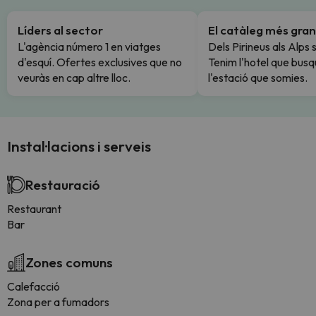
Líders al sector
El catàleg més gran
L'agència número 1 en viatges
Dels Pirineus als Alps 
d'esquí. Ofertes exclusives que no
Tenim l'hotel que busq
veuràs en cap altre lloc.
l'estació que somies.
Instal·lacions i serveis
Restauració
Restaurant
Bar
Zones comuns
Calefacció
Zona per a fumadors