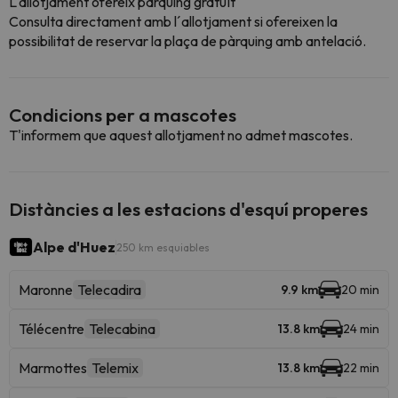
L'allotjament ofereix pàrquing gratuït
Consulta directament amb l´allotjament si ofereixen la
possibilitat de reservar la plaça de pàrquing amb antelació.
Condicions per a mascotes
T'informem que aquest allotjament no admet mascotes.
Distàncies a les estacions d'esquí properes
Alpe d'Huez
250 km esquiables
Maronne
Telecadira
9.9 km
20 min
Télécentre
Telecabina
13.8 km
24 min
Marmottes
Telemix
13.8 km
22 min