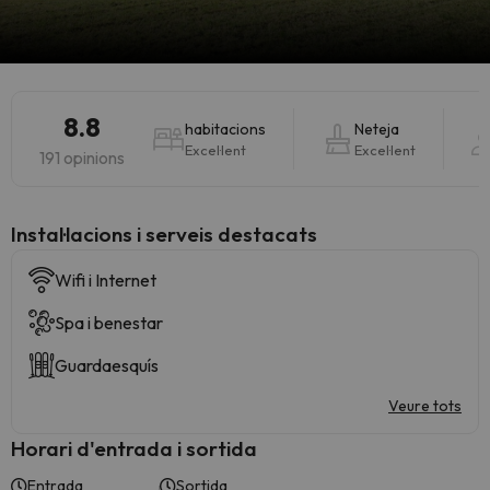
8.8
habitacions
Neteja
Excel·lent
Excel·lent
191 opinions
Instal·lacions i serveis destacats
Wifi i Internet
Spa i benestar
Guardaesquís
Veure tots
Horari d'entrada i sortida
Entrada
Sortida