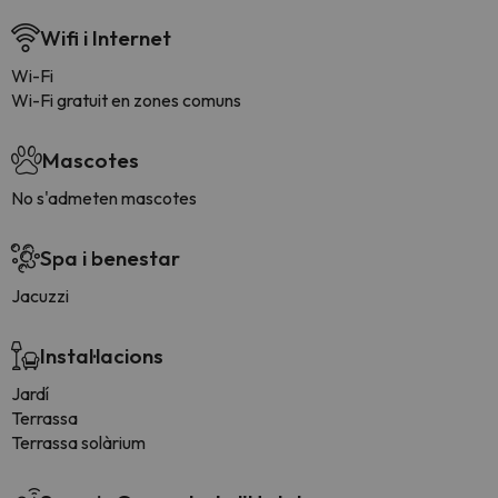
Wifi i Internet
Wi-Fi
Wi-Fi gratuit en zones comuns
Mascotes
No s'admeten mascotes
Spa i benestar
Jacuzzi
Instal·lacions
Jardí
Terrassa
Terrassa solàrium