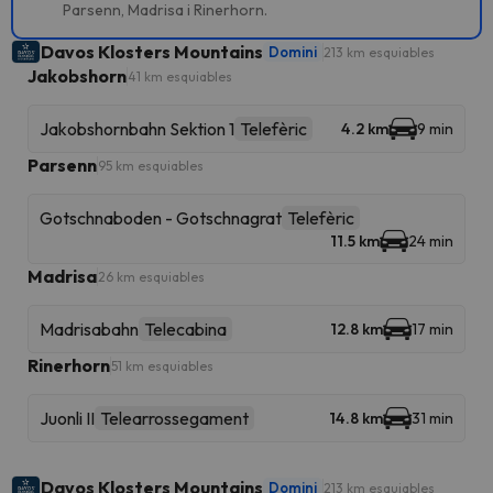
Parsenn, Madrisa i Rinerhorn.
Davos Klosters Mountains
Domini
213 km esquiables
Jakobshorn
41 km esquiables
Jakobshornbahn Sektion 1
Telefèric
4.2 km
9 min
Parsenn
95 km esquiables
Gotschnaboden - Gotschnagrat
Telefèric
11.5 km
24 min
Madrisa
26 km esquiables
Madrisabahn
Telecabina
12.8 km
17 min
Rinerhorn
51 km esquiables
Juonli II
Telearrossegament
14.8 km
31 min
Davos Klosters Mountains
Domini
213 km esquiables