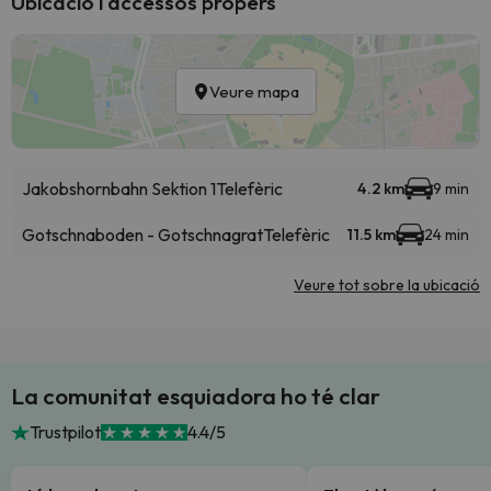
Ubicació i accessos propers
Veure mapa
Jakobshornbahn Sektion 1
Telefèric
4.2 km
9 min
Gotschnaboden - Gotschnagrat
Telefèric
11.5 km
24 min
Veure tot sobre la ubicació
La comunitat esquiadora ho té clar
Trustpilot
4.4/5