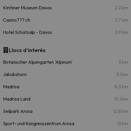
Kirchner Museum Davos
2.2 km
Casino777.ch
2.7 km
Hotel Schatzalp - Davos
2.9 km
Llocs d'interès
Botanischer Alpengarten 'Alpinum'
3 km
Jakobshorn
3.1 km
Madrisa
8.3 km
Madrisa Land
10.1 km
Seilpark Arosa
12.8 km
Sport- und Kongresszentrum Arosa
13 km