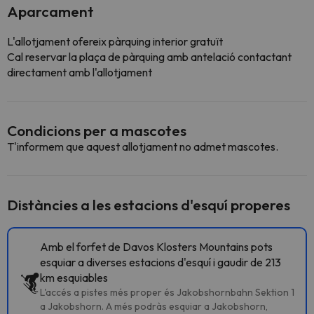
Aparcament
L'allotjament ofereix pàrquing interior gratuït
Cal reservar la plaça de pàrquing amb antelació contactant
directament amb l'allotjament
Condicions per a mascotes
T'informem que aquest allotjament no admet mascotes.
Distàncies a les estacions d'esquí properes
Amb el forfet de Davos Klosters Mountains pots
esquiar a diverses estacions d'esquí i gaudir de 213
km esquiables
L'accés a pistes més proper és Jakobshornbahn Sektion 1
a Jakobshorn. A més podràs esquiar a Jakobshorn,