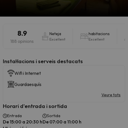
8.9
Neteja
habitacions
Excel·lent
Excel·lent
188 opinions
Instal·lacions i serveis destacats
Wifi i Internet
Guardaesquís
Veure tots
Horari d'entrada i sortida
Entrada
Sortida
De 15:00 a 20:30 h
De 07:00 a 11:00 h