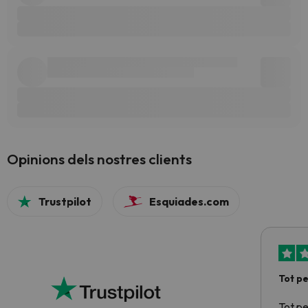
Opinions dels nostres clients
Trustpilot
Esquiades.com
Tot p
Tot p