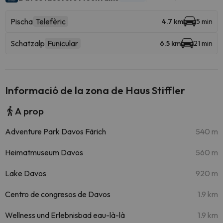
Pischa
Telefèric
4.7 km
5 min
Schatzalp
Funicular
6.5 km
21 min
Informació de la zona de Haus Stiffler
A prop
Adventure Park Davos Färich
540 m
Heimatmuseum Davos
560 m
Lake Davos
920 m
Centro de congresos de Davos
1.9 km
Wellness und Erlebnisbad eau-là-là
1.9 km