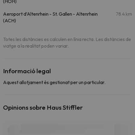
(HOH)
Aeroport d’Altenrhein - St. Gallen - Altenrhein
78.4 km
(ACH)
Totes les distàncies es calculen en línia recta. Les distàncies de
viatge a la realitat poden variar.
Informació legal
Aquest allotjament és gestionat per un particular.
Opinions sobre Haus Stiffler