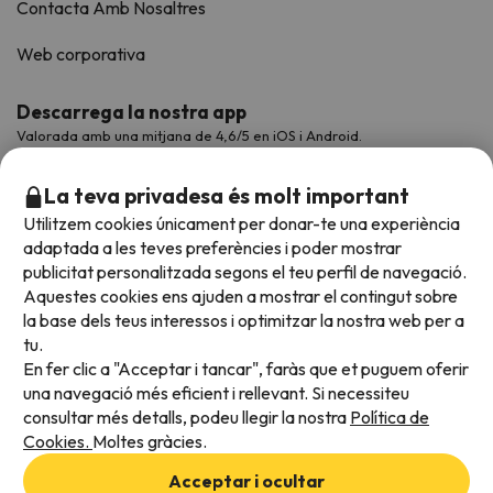
Contacta Amb Nosaltres
Web corporativa
Descarrega la nostra app
Valorada amb una mitjana de 4,6/5 en iOS i Android.
La teva privadesa és molt important
Utilitzem cookies únicament per donar-te una experiència
adaptada a les teves preferències i poder mostrar
publicitat personalitzada segons el teu perfil de navegació.
Aquestes cookies ens ajuden a mostrar el contingut sobre
la base dels teus interessos i optimitzar la nostra web per a
tu.
En fer clic a "Acceptar i tancar", faràs que et puguem oferir
Acceptem
una navegació més eficient i rellevant. Si necessiteu
consultar més detalls, podeu llegir la nostra
Política de
Cookies.
Moltes gràcies.
Condicions generals
Acceptar i ocultar