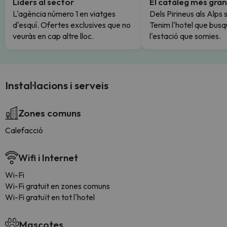
Líders al sector
El catàleg més gran
L'agència número 1 en viatges
Dels Pirineus als Alps 
d'esquí. Ofertes exclusives que no
Tenim l'hotel que busq
veuràs en cap altre lloc.
l'estació que somies.
Instal·lacions i serveis
Zones comuns
Calefacció
Wifi i Internet
Wi-Fi
Wi-Fi gratuit en zones comuns
Wi-Fi gratuït en tot l'hotel
Mascotes