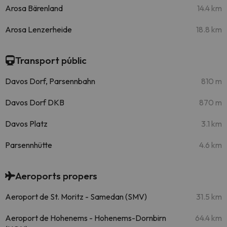
Arosa Bärenland
14.4 km
Arosa Lenzerheide
18.8 km
Transport públic
Davos Dorf, Parsennbahn
810 m
Davos Dorf DKB
870 m
Davos Platz
3.1 km
Parsennhütte
4.6 km
Aeroports propers
Aeroport de St. Moritz - Samedan (SMV)
31.5 km
Aeroport de Hohenems - Hohenems-Dornbirn
64.4 km