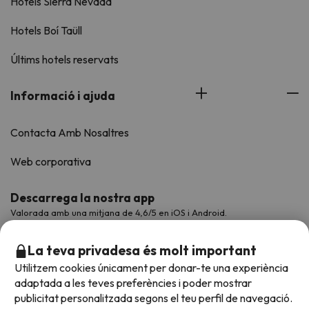
Hotels Sierra Nevada
Hotels Boí Taüll
Últims hotels reservats
Informació i ajuda
Contacta Amb Nosaltres
Web corporativa
Descarrega la nostra app
Valorada amb una mitjana de 4,6/5 en iOS i Android.
La teva privadesa és molt important
Utilitzem cookies únicament per donar-te una experiència
adaptada a les teves preferències i poder mostrar
publicitat personalitzada segons el teu perfil de navegació.