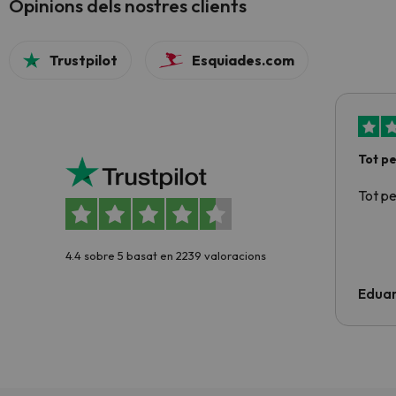
Opinions dels nostres clients
Trustpilot
Esquiades.com
Tot p
Tot p
4.4 sobre 5 basat en 2239 valoracions
Edua