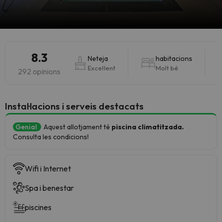
8.3
Neteja
habitacions
Excel·lent
Molt bé
292 opinions
Instal·lacions i serveis destacats
Genial
Aquest allotjament té
piscina climatitzada.
Consulta les condicions!
Wifi i Internet
Spa i benestar
piscines