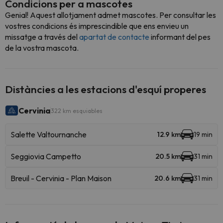
Condicions per a mascotes
Genial! Aquest allotjament admet mascotes. Per consultar les
vostres condicions és imprescindible que ens envieu un
missatge a través del
apartat de contacte
informant del pes
de la vostra mascota.
Distàncies a les estacions d'esquí properes
Cervinia
322 km esquiables
Salette Valtournanche
12.9 km
19 min
Seggiovia Campetto
20.5 km
31 min
Breuil - Cervinia - Plan Maison
20.6 km
31 min