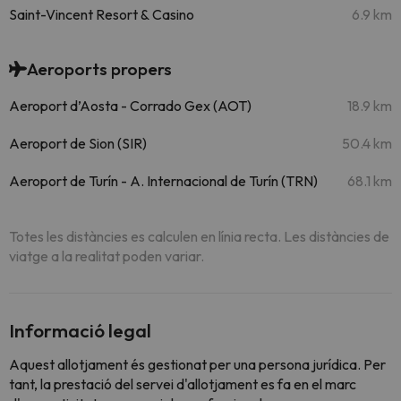
Saint-Vincent Resort & Casino
6.9 km
Aeroports propers
Aeroport d’Aosta - Corrado Gex (AOT)
18.9 km
Aeroport de Sion (SIR)
50.4 km
Aeroport de Turín - A. Internacional de Turín (TRN)
68.1 km
Totes les distàncies es calculen en línia recta. Les distàncies de
viatge a la realitat poden variar.
Informació legal
Aquest allotjament és gestionat per una persona jurídica. Per
tant, la prestació del servei d'allotjament es fa en el marc