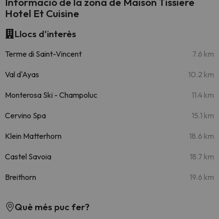
Informació de la zona de Maison Tissiere
Hotel Et Cuisine
Llocs d'interès
Terme di Saint-Vincent
7.6 km
Val d'Ayas
10.2 km
Monterosa Ski - Champoluc
11.4 km
Cervino Spa
15.1 km
Klein Matterhorn
18.6 km
Castel Savoia
18.7 km
Breithorn
19.6 km
Què més puc fer?