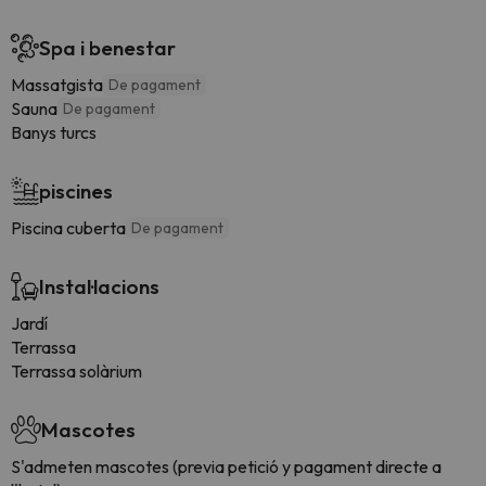
Spa i benestar
Massatgista
De pagament
Sauna
De pagament
Banys turcs
piscines
Piscina cuberta
De pagament
Instal·lacions
Jardí
Terrassa
Terrassa solàrium
Mascotes
S'admeten mascotes (previa petició y pagament directe a