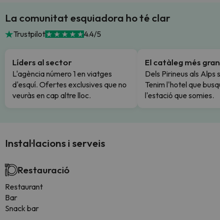
La comunitat esquiadora ho té clar
Trustpilot
4.4/5
Líders al sector
El catàleg més gran
L'agència número 1 en viatges
Dels Pirineus als Alps 
d'esquí. Ofertes exclusives que no
Tenim l'hotel que busq
veuràs en cap altre lloc.
l'estació que somies.
Instal·lacions i serveis
Restauració
Restaurant
Bar
Snack bar