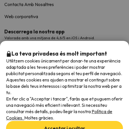
Contacta Amb Nosaltres
Web corporativa
Descarrega la nostra app
Valorada amb una mitjana de 4,6/5 en iOS i Android.
La teva privadesa és molt important
Utilitzem cookies únicament per donar-te una experiència
adaptada a les teves preferències i poder mostrar
publicitat personalitzada segons el teu perfil de navegació.
Aquestes cookies ens ajuden a mostrar el contingut sobre
la base dels teus interessos i optimitzar la nostra web per a
tu.
En fer clic a "Acceptar i tancar", faràs que et puguem oferir
Acceptem
una navegació més eficient i rellevant. Si necessiteu
consultar més detalls, podeu llegir la nostra
Política de
Cookies.
Moltes gràcies.
Condicions generals
Acceptar i ocultar