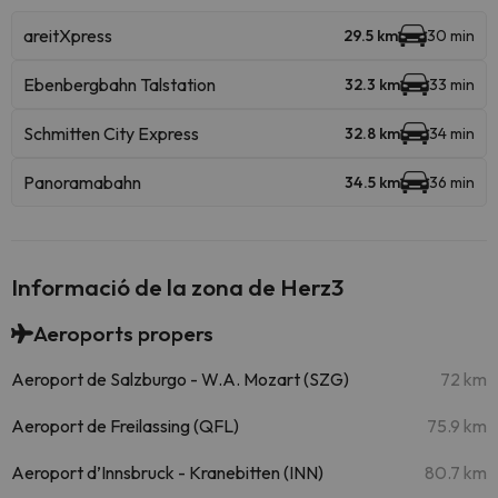
areitXpress
29.5 km
30 min
Ebenbergbahn Talstation
32.3 km
33 min
Schmitten City Express
32.8 km
34 min
Panoramabahn
34.5 km
36 min
Informació de la zona de Herz3
Aeroports propers
Aeroport de Salzburgo - W.A. Mozart (SZG)
72 km
Aeroport de Freilassing (QFL)
75.9 km
Aeroport d’Innsbruck - Kranebitten (INN)
80.7 km