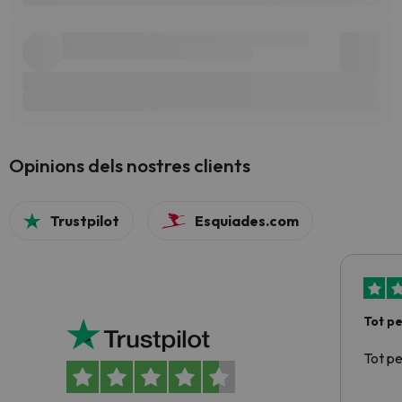
Opinions dels nostres clients
Trustpilot
Esquiades.com
Tot p
Tot p