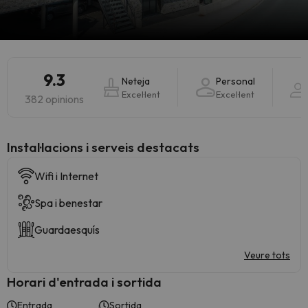
9.3
Neteja
Personal
Excel·lent
Excel·lent
382 opinions
Instal·lacions i serveis destacats
Wifi i Internet
Spa i benestar
Guardaesquís
Veure tots
Horari d'entrada i sortida
Entrada
Sortida