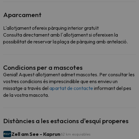
Aparcament
L'allotjament ofereix pàrquing interior gratuït
Consulta directament amb l´allotjament si ofereixen la
possibilitat de reservar la plaça de pàrquing amb antelació.
Condicions per a mascotes
Genial! Aquest allotjament admet mascotes. Per consultar les
vostres condicions és imprescindible que ens envieu un
missatge a través del
apartat de contacte
informant del pes
de la vostra mascota.
Distàncies a les estacions d'esquí properes
Zell am See - Kaprun
62 km esquiables