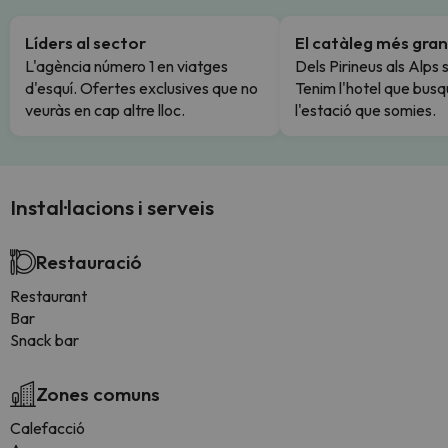
Líders al sector
El catàleg més gran
L'agència número 1 en viatges
Dels Pirineus als Alps 
d'esquí. Ofertes exclusives que no
Tenim l'hotel que busq
veuràs en cap altre lloc.
l'estació que somies.
Instal·lacions i serveis
Restauració
Restaurant
Bar
Snack bar
Zones comuns
Calefacció