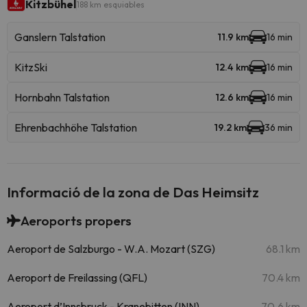
Kitzbühel
188 km esquiables
Ganslern Talstation
11.9 km
16 min
KitzSki
12.4 km
16 min
Hornbahn Talstation
12.6 km
16 min
Ehrenbachhöhe Talstation
19.2 km
36 min
Informació de la zona de Das Heimsitz
Aeroports propers
Aeroport de Salzburgo - W.A. Mozart (SZG)
68.1 km
Aeroport de Freilassing (QFL)
70.4 km
Aeroport d’Innsbruck - Kranebitten (INN)
70.6 km