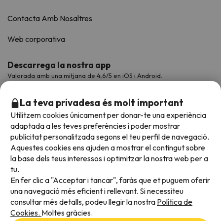
Contacta Amb Nosaltres
Web corporativa
Descarrega la nostra app
Valorada amb una mitjana de 4,6/5 en iOS i Android.
La teva privadesa és molt important
Utilitzem cookies únicament per donar-te una experiència
adaptada a les teves preferències i poder mostrar
publicitat personalitzada segons el teu perfil de navegació.
Aquestes cookies ens ajuden a mostrar el contingut sobre
la base dels teus interessos i optimitzar la nostra web per a
tu.
En fer clic a "Acceptar i tancar", faràs que et puguem oferir
Acceptem
una navegació més eficient i rellevant. Si necessiteu
consultar més detalls, podeu llegir la nostra
Política de
Cookies.
Moltes gràcies.