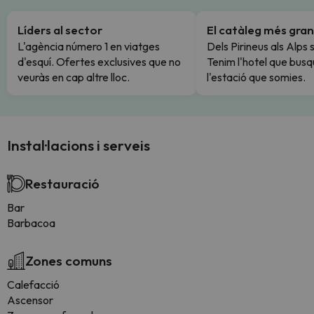
Líders al sector
El catàleg més gran
L'agència número 1 en viatges
Dels Pirineus als Alps 
d'esquí. Ofertes exclusives que no
Tenim l'hotel que busq
veuràs en cap altre lloc.
l'estació que somies.
Instal·lacions i serveis
Restauració
Bar
Barbacoa
Zones comuns
Calefacció
Ascensor