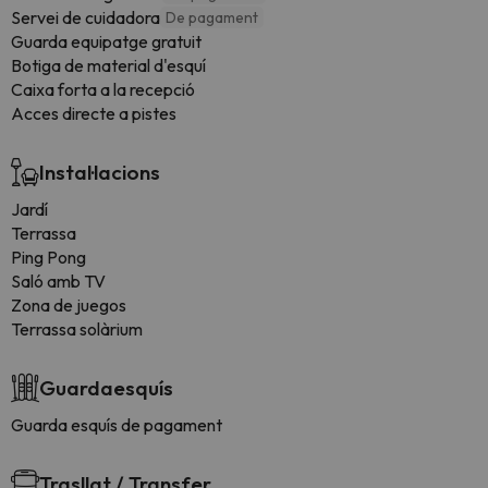
Servei de cuidadora
De pagament
Guarda equipatge gratuit
Botiga de material d'esquí
Caixa forta a la recepció
Acces directe a pistes
Instal·lacions
Jardí
Terrassa
Ping Pong
Saló amb TV
Zona de juegos
Terrassa solàrium
Guardaesquís
Guarda esquís de pagament
Trasllat / Transfer