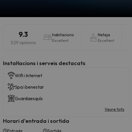
9.3
habitacions
Neteja
Excel·lent
Excel·lent
529 opinions
Instal·lacions i serveis destacats
Wifi i Internet
Spa i benestar
Guardaesquís
Veure tots
Horari d'entrada i sortida
Entrada
Sortida