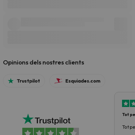
Opinions dels nostres clients
Trustpilot
Esquiades.com
Tot p
Tot p