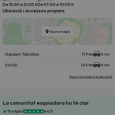
De 15:00 a 21:00 h
De 07:00 a 10:00 h
Ubicació i accessos propers
Veure mapa
Ganslern Talstation
11.9 km
16 min
KitzSki
12.4 km
16 min
Veure tot sobre la ubicació
La comunitat esquiadora ho té clar
Trustpilot
4.4/5