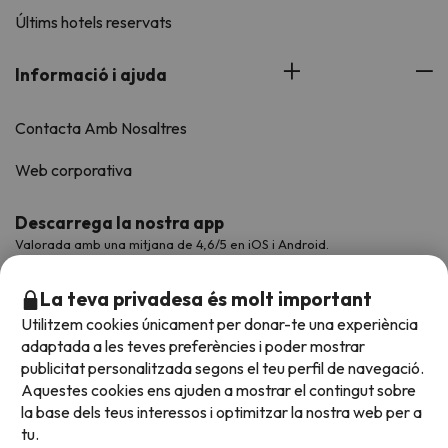
Últims hotels reservats
Informació i ajuda
Contacta Amb Nosaltres
Web corporativa
Descarrega la nostra app
Valorada amb una mitjana de 4,6/5 en iOS i Android.
La teva privadesa és molt important
Utilitzem cookies únicament per donar-te una experiència
adaptada a les teves preferències i poder mostrar
publicitat personalitzada segons el teu perfil de navegació.
Aquestes cookies ens ajuden a mostrar el contingut sobre
la base dels teus interessos i optimitzar la nostra web per a
tu.