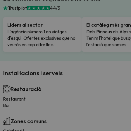
Trustpilot
4.4/5
Líders al sector
El catàleg més gran
L'agència número 1 en viatges
Dels Pirineus als Alps 
d'esquí. Ofertes exclusives que no
Tenim l'hotel que busq
veuràs en cap altre lloc.
l'estació que somies.
Instal·lacions i serveis
Restauració
Restaurant
Bar
Zones comuns