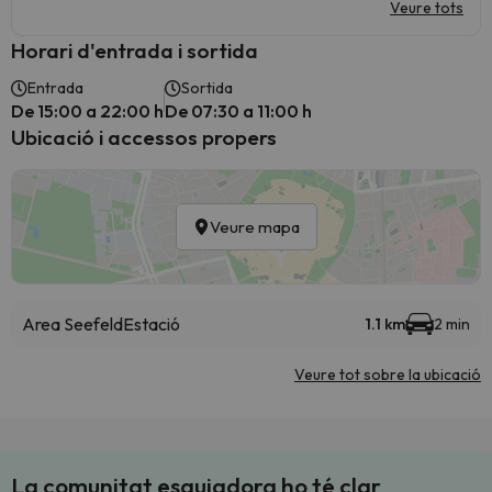
Veure tots
Horari d'entrada i sortida
Entrada
Sortida
De 15:00 a 22:00 h
De 07:30 a 11:00 h
Ubicació i accessos propers
Veure mapa
Area Seefeld
Estació
1.1 km
2 min
Veure tot sobre la ubicació
La comunitat esquiadora ho té clar