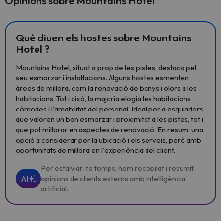
Opinions sobre Mountains Hotel
Què diuen els hostes sobre Mountains
Hotel ?
Mountains Hotel, situat a prop de les pistes, destaca pel
seu esmorzar i instal·lacions. Alguns hostes esmenten
àrees de millora, com la renovació de banys i olors a les
habitacions. Tot i això, la majoria elogia les habitacions
còmodes i l'amabilitat del personal. Ideal per a esquiadors
que valoren un bon esmorzar i proximitat a les pistes, tot i
que pot millorar en aspectes de renovació. En resum, una
opció a considerar per la ubicació i els serveis, però amb
oportunitats de millora en l'experiència del client.
Per estalviar-te temps, hem recopilat i resumit
AI
opinions de clients externs amb intel·ligència
artificial.