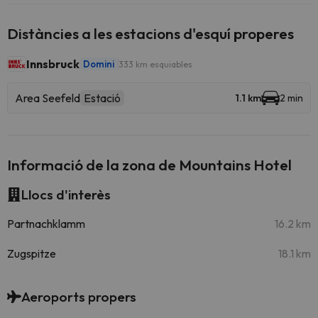
Distàncies a les estacions d'esquí properes
Innsbruck
Domini
333 km esquiables
Area Seefeld
Estació
1.1 km
2 min
Informació de la zona de Mountains Hotel
Llocs d'interès
Partnachklamm
16.2 km
Zugspitze
18.1 km
Aeroports propers