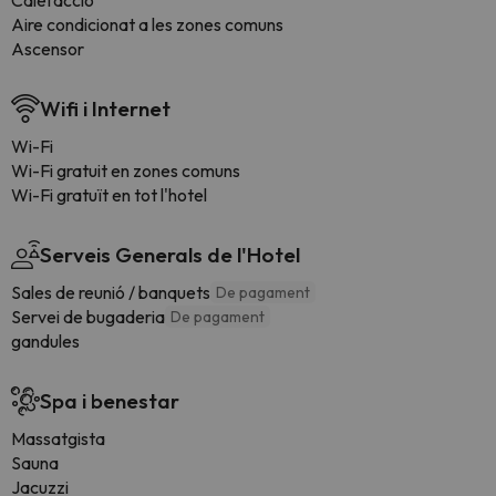
Calefacció
Aire condicionat a les zones comuns
Ascensor
Wifi i Internet
Wi-Fi
Wi-Fi gratuit en zones comuns
Wi-Fi gratuït en tot l'hotel
Serveis Generals de l'Hotel
Sales de reunió / banquets
De pagament
Servei de bugaderia
De pagament
gandules
Spa i benestar
Massatgista
Sauna
Jacuzzi