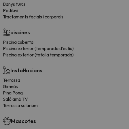
Banys turcs
Pediluvi
Tractaments facials i corporals
piscines
Piscina cuberta
Piscina exterior (temporada d'estiu)
Piscina exterior (tota la temporada)
Instal·lacions
Terrassa
Gimnàs
Ping Pong
Saló amb TV
Terrassa solàrium
Mascotes