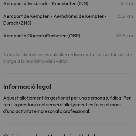
Aeroport d’Innsbruck - Kranebitten (INN)
15.1 km
Aeroport de Kempten - Aeródromo de Kempten-
75.2 km
Durach (ZNS)
Aeroport d’Oberpfaffenhofen (OBF)
85.5 km
Totes les distàncies es calculen en línia recta. Les distàncies de
viatge a la realitat poden variar.
Informació legal
Aquest allotjament és gestionat per una persona jurídica. Per
tant, la prestació del servei d'allotjament es fa en el marc
d'una activitat empresarial o professional.