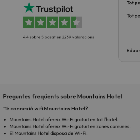
Tot p
Tot p
4.4 sobre 5 basat en 2239 valoracions
Edua
Preguntes freqüents sobre Mountains Hotel
Té connexió wifi Mountains Hotel?
Mountains Hotel ofereix Wi-Fi gratuït en tot l'hotel.
Mountains Hotel ofereix Wi-Fi gratuït en zones comunes.
El Mountains Hotel disposa de Wi-Fi.