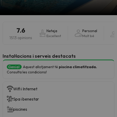
7.6
Neteja
Personal
Excel·lent
Molt bé
1513 opinions
Instal·lacions i serveis destacats
Genial
Aquest allotjament té
piscina climatitzada.
Consulta les condicions!
Wifi i Internet
Spa i benestar
piscines