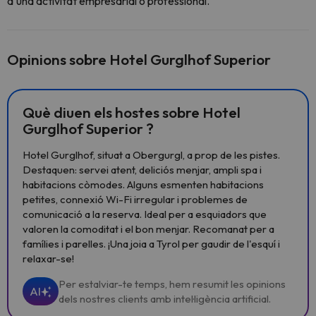
d'una activitat empresarial o professional.
Opinions sobre Hotel Gurglhof Superior
Què diuen els hostes sobre Hotel
Gurglhof Superior ?
Hotel Gurglhof, situat a Obergurgl, a prop de les pistes.
Destaquen: servei atent, deliciós menjar, ampli spa i
habitacions còmodes. Alguns esmenten habitacions
petites, connexió Wi-Fi irregular i problemes de
comunicació a la reserva. Ideal per a esquiadors que
valoren la comoditat i el bon menjar. Recomanat per a
famílies i parelles. ¡Una joia a Tyrol per gaudir de l'esquí i
relaxar-se!
Per estalviar-te temps, hem resumit les opinions
AI
dels nostres clients amb intel·ligència artificial.