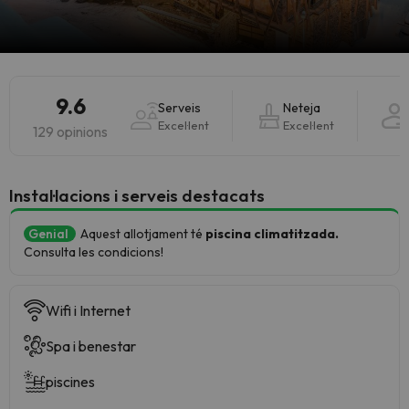
9.6
Serveis
Neteja
Excel·lent
Excel·lent
129 opinions
Instal·lacions i serveis destacats
Genial
Aquest allotjament té
piscina climatitzada.
Consulta les condicions!
Wifi i Internet
Spa i benestar
piscines