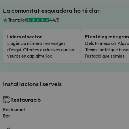
La comunitat esquiadora ho té clar
Trustpilot
4.4/5
Líders al sector
El catàleg més gran
L'agència número 1 en viatges
Dels Pirineus als Alps 
d'esquí. Ofertes exclusives que no
Tenim l'hotel que busq
veuràs en cap altre lloc.
l'estació que somies.
Instal·lacions i serveis
Restauració
Restaurant
Bar