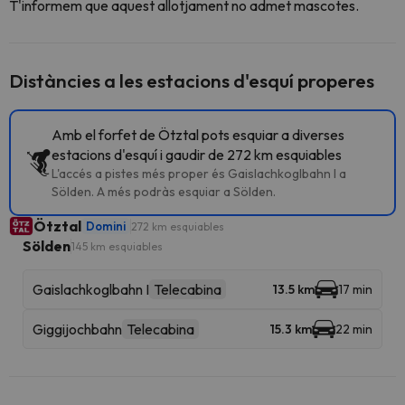
T'informem que aquest allotjament no admet mascotes.
Distàncies a les estacions d'esquí properes
Amb el forfet de Ötztal pots esquiar a diverses
estacions d'esquí i gaudir de 272 km esquiables
L'accés a pistes més proper és Gaislachkoglbahn I a
Sölden. A més podràs esquiar a Sölden.
Ötztal
Domini
272 km esquiables
Sölden
145 km esquiables
Gaislachkoglbahn I
Telecabina
13.5 km
17 min
Giggijochbahn
Telecabina
15.3 km
22 min