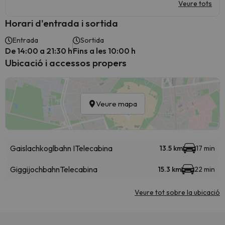
Veure tots
Horari d'entrada i sortida
Entrada
Sortida
De 14:00 a 21:30 h
Fins a les 10:00 h
Ubicació i accessos propers
Veure mapa
Gaislachkoglbahn I
Telecabina
13.5 km
17 min
Giggijochbahn
Telecabina
15.3 km
22 min
Veure tot sobre la ubicació