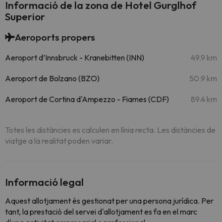
Informació de la zona de Hotel Gurglhof
Superior
Aeroports propers
Aeroport d’Innsbruck - Kranebitten (INN)
49.9 km
Aeroport de Bolzano (BZO)
50.9 km
Aeroport de Cortina d'Ampezzo - Fiames (CDF)
89.4 km
Totes les distàncies es calculen en línia recta. Les distàncies de
viatge a la realitat poden variar.
Informació legal
Aquest allotjament és gestionat per una persona jurídica. Per
tant, la prestació del servei d'allotjament es fa en el marc