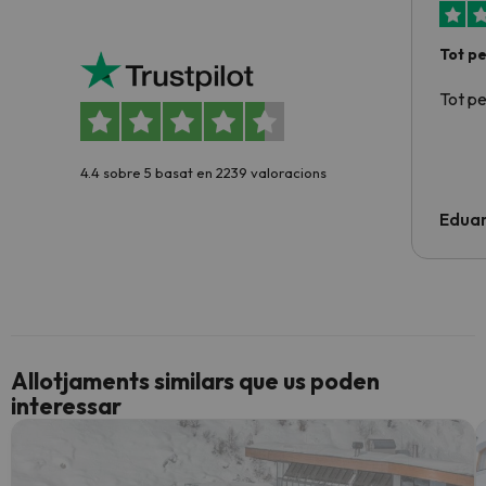
Tot p
Tot p
4.4 sobre 5 basat en 2239 valoracions
Edua
Allotjaments similars que us poden
interessar