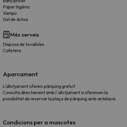
Bany privat
Paper higiènic
Xampú
Gel de dutxa
Més serveis
Disposa de tovalloles
Cafetera
Aparcament
L'allotjament ofereix pàrquing gratuït
Consulta directament amb l´allotjament si ofereixen la
possibilitat de reservar la plaça de pàrquing amb antelació.
Condicions per a mascotes