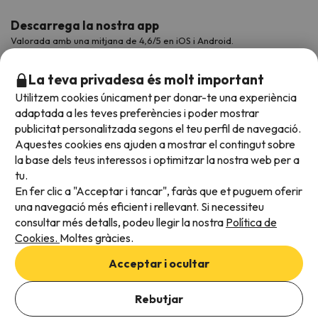
Descarrega la nostra app
Valorada amb una mitjana de 4,6/5 en iOS i Android.
La teva privadesa és molt important
Utilitzem cookies únicament per donar-te una experiència
adaptada a les teves preferències i poder mostrar
publicitat personalitzada segons el teu perfil de navegació.
Aquestes cookies ens ajuden a mostrar el contingut sobre
la base dels teus interessos i optimitzar la nostra web per a
tu.
En fer clic a "Acceptar i tancar", faràs que et puguem oferir
Acceptem
una navegació més eficient i rellevant. Si necessiteu
consultar més detalls, podeu llegir la nostra
Política de
Cookies.
Moltes gràcies.
Condicions generals
Acceptar i ocultar
Privadesa de dades
Afegeix les dates per comprovar la disponibilitat
Política de cookies
Rebutjar
Afegir dates