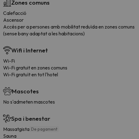
Zones comuns
Calefacció
Ascensor
Accés per a persones amb mobilitat reduïda en zones comuns
(sense bany adaptat a les habitacions)
Wifi i Internet
Wi-Fi
Wi-Fi gratuit en zones comuns
Wi-Fi gratuït en tot l'hotel
Mascotes
No s'admeten mascotes
Spa i benestar
Massatgista
De pagament
Sauna