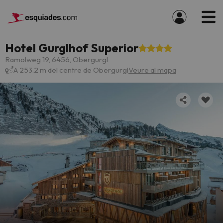
Hotel Gurglhof Superior
Ramolweg 19, 6456, Obergurgl
A 253.2 m del centre de Obergurgl
Veure al mapa