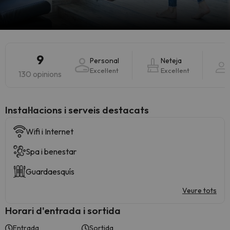
9
Personal
Neteja
Excel·lent
Excel·lent
130 opinions
Instal·lacions i serveis destacats
Wifi i Internet
Spa i benestar
Guardaesquís
Veure tots
Horari d'entrada i sortida
Entrada
Sortida