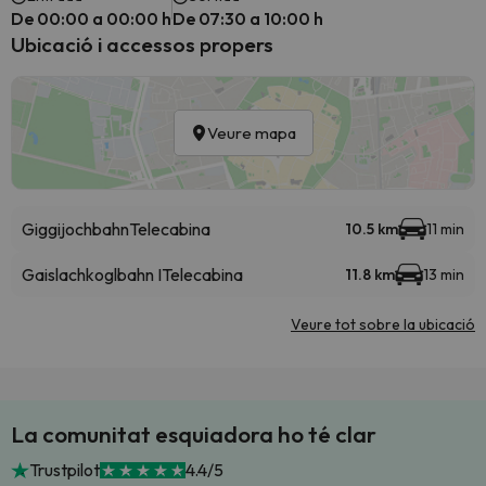
De 00:00 a 00:00 h
De 07:30 a 10:00 h
Ubicació i accessos propers
Veure mapa
Giggijochbahn
Telecabina
10.5 km
11 min
Gaislachkoglbahn I
Telecabina
11.8 km
13 min
Veure tot sobre la ubicació
La comunitat esquiadora ho té clar
Trustpilot
4.4/5