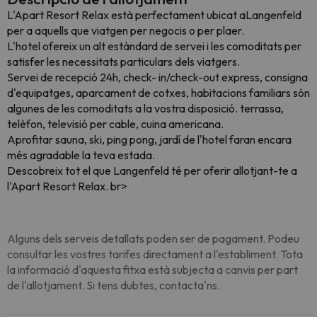
L'Apart Resort Relax està perfectament ubicat aLangenfeld
per a aquells que viatgen per negocis o per plaer.
L'hotel ofereix un alt estàndard de servei i les comoditats per
satisfer les necessitats particulars dels viatgers.
Servei de recepció 24h, check- in/check-out express, consigna
d'equipatges, aparcament de cotxes, habitacions familiars són
algunes de les comoditats a la vostra disposició. terrassa,
telèfon, televisió per cable, cuina americana.
Aprofitar sauna, ski, ping pong, jardí de l'hotel faran encara
més agradable la teva estada.
Descobreix tot el que Langenfeld té per oferir allotjant-te a
l'Apart Resort Relax. br>
Alguns dels serveis detallats poden ser de pagament. Podeu
consultar les vostres tarifes directament a l'establiment. Tota
la informació d'aquesta fitxa està subjecta a canvis per part
de l'allotjament. Si tens dubtes, contacta'ns.