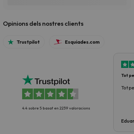
Opinions dels nostres clients
Trustpilot
Esquiades.com
Tot p
Tot p
4.4 sobre 5 basat en 2239 valoracions
Edua