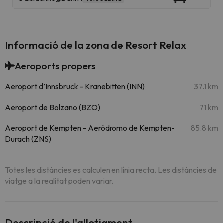
Informació de la zona de Resort Relax
Aeroports propers
Aeroport d’Innsbruck - Kranebitten (INN)
37.1 km
Aeroport de Bolzano (BZO)
71 km
Aeroport de Kempten - Aeródromo de Kempten-
85.8 km
Durach (ZNS)
Totes les distàncies es calculen en línia recta. Les distàncies de
viatge a la realitat poden variar.
Descripció de l'allotjament