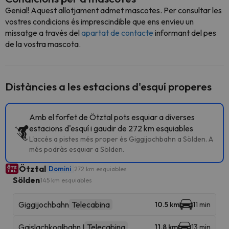
Genial! Aquest allotjament admet mascotes. Per consultar les
vostres condicions és imprescindible que ens envieu un
missatge a través del
apartat de contacte
informant del pes
de la vostra mascota.
Distàncies a les estacions d'esquí properes
Amb el forfet de Ötztal pots esquiar a diverses
estacions d'esquí i gaudir de 272 km esquiables
L'accés a pistes més proper és Giggijochbahn a Sölden. A
més podràs esquiar a Sölden.
Ötztal
Domini
272 km esquiables
Sölden
145 km esquiables
Giggijochbahn
Telecabina
10.5 km
11 min
Gaislachkoglbahn I
Telecabina
11.8 km
13 min