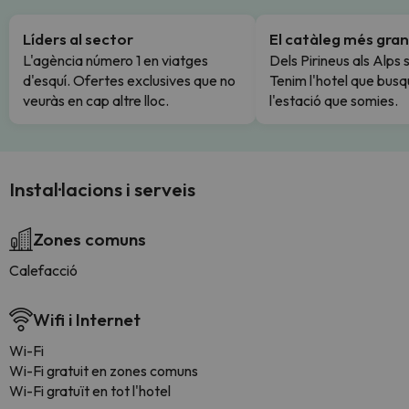
Líders al sector
El catàleg més gran
L'agència número 1 en viatges
Dels Pirineus als Alps 
d'esquí. Ofertes exclusives que no
Tenim l'hotel que busq
veuràs en cap altre lloc.
l'estació que somies.
Instal·lacions i serveis
Zones comuns
Calefacció
Wifi i Internet
Wi-Fi
Wi-Fi gratuit en zones comuns
Wi-Fi gratuït en tot l'hotel