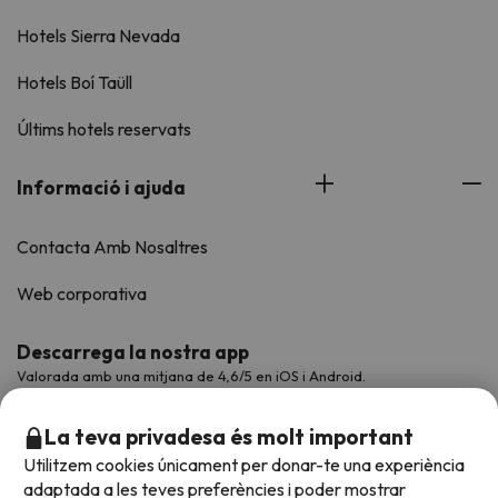
Hotels Sierra Nevada
Hotels Boí Taüll
Últims hotels reservats
Informació i ajuda
Contacta Amb Nosaltres
Web corporativa
Descarrega la nostra app
Valorada amb una mitjana de 4,6/5 en iOS i Android.
La teva privadesa és molt important
Utilitzem cookies únicament per donar-te una experiència
adaptada a les teves preferències i poder mostrar