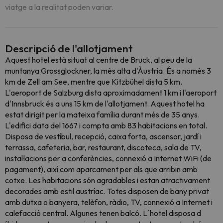
viatge a la realitat poden variar.
Descripció de l'allotjament
Aquest hotel està situat al centre de Bruck, al peu de la
muntanya Grossglockner, la més alta d'Àustria. És a només 3
km de Zell am See, mentre que Kitzbühel dista 5 km.
L'aeroport de Salzburg dista aproximadament 1 km i l'aeroport
d'Innsbruck és a uns 15 km de l'allotjament. Aquest hotel ha
estat dirigit per la mateixa família durant més de 35 anys.
L'edifici data del 1667 i compta amb 83 habitacions en total.
Disposa de vestíbul, recepció, caixa forta, ascensor, jardí i
terrassa, cafeteria, bar, restaurant, discoteca, sala de TV,
instal·lacions per a conferències, connexió a Internet WiFi (de
pagament), així com aparcament per als que arribin amb
cotxe. Les habitacions són agradables i estan atractivament
decorades amb estil austríac. Totes disposen de bany privat
amb dutxa o banyera, telèfon, ràdio, TV, connexió a Internet i
calefacció central. Algunes tenen balcó. L´hotel disposa d