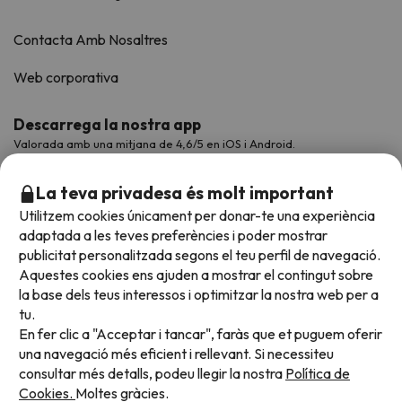
Contacta Amb Nosaltres
Web corporativa
Descarrega la nostra app
Valorada amb una mitjana de 4,6/5 en iOS i Android.
La teva privadesa és molt important
Utilitzem cookies únicament per donar-te una experiència
adaptada a les teves preferències i poder mostrar
publicitat personalitzada segons el teu perfil de navegació.
Aquestes cookies ens ajuden a mostrar el contingut sobre
la base dels teus interessos i optimitzar la nostra web per a
tu.
En fer clic a "Acceptar i tancar", faràs que et puguem oferir
Acceptem
una navegació més eficient i rellevant. Si necessiteu
consultar més detalls, podeu llegir la nostra
Política de
Cookies.
Moltes gràcies.