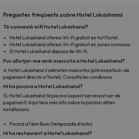
Preguntes freqüents sobre Hotel Lukashansl
Té connexió wifi Hotel Lukashansl?
Hotel Lukashansl ofereix Wi-Fi gratuït en tot l'hotel.
Hotel Lukashansl ofereix Wi-Fi gratuït en zones comunes.
El Hotel Lukashansl disposa de Wi-Fi.
Puc allotjar-me amb mascota a Hotel Lukashansl?
A Hotel Lukashansl s'admeten mascotes (prèvia petició i de
pagament directe a l'hotel). Consulta les condicions.
Hi ha piscina a Hotel Lukashansl?
Sí, Hotel Lukashansl té piscina (aquest servei pot ser de
pagament) Aquí tens més info sobre la piscina i altres
instal·lacions.
Piscina a l'aire lliure (temporada d'estiu)
Hi ha restaurant a Hotel Lukashansl?