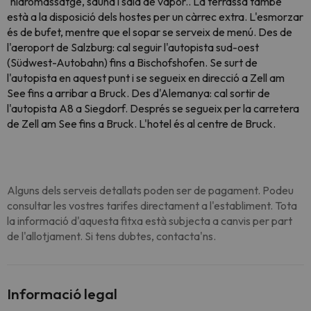
´hidromassatge, sauna i sala de vapor.. La terrassa també
està a la disposició dels hostes per un càrrec extra. L'esmorzar
és de bufet, mentre que el sopar se serveix de menú. Des de
l'aeroport de Salzburg: cal seguir l'autopista sud-oest
(Südwest-Autobahn) fins a Bischofshofen. Se surt de
l'autopista en aquest punt i se segueix en direcció a Zell am
See fins a arribar a Bruck. Des d'Alemanya: cal sortir de
l'autopista A8 a Siegdorf. Després se segueix per la carretera
de Zell am See fins a Bruck. L'hotel és al centre de Bruck.
Alguns dels serveis detallats poden ser de pagament. Podeu
consultar les vostres tarifes directament a l'establiment. Tota
la informació d'aquesta fitxa està subjecta a canvis per part
de l'allotjament. Si tens dubtes, contacta'ns.
Informació legal