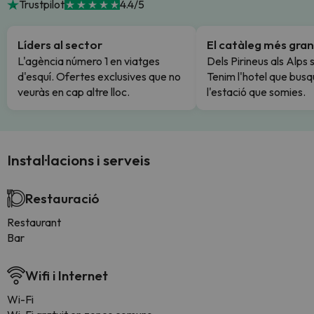
Trustpilot
4.4/5
Líders al sector
El catàleg més gran
L'agència número 1 en viatges
Dels Pirineus als Alps 
d'esquí. Ofertes exclusives que no
Tenim l'hotel que busq
veuràs en cap altre lloc.
l'estació que somies.
Instal·lacions i serveis
Restauració
Restaurant
Bar
Wifi i Internet
Wi-Fi