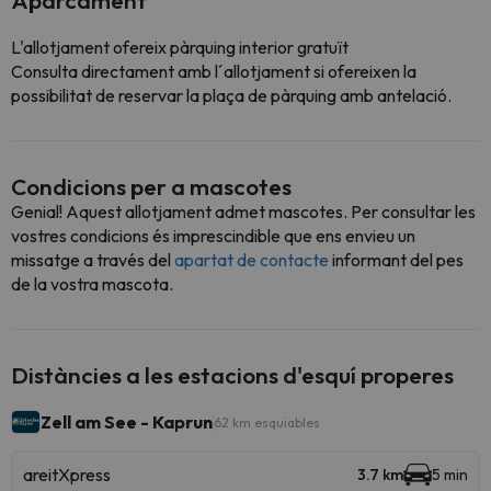
Aparcament
L'allotjament ofereix pàrquing interior gratuït
Consulta directament amb l´allotjament si ofereixen la
possibilitat de reservar la plaça de pàrquing amb antelació.
Condicions per a mascotes
Genial! Aquest allotjament admet mascotes. Per consultar les
vostres condicions és imprescindible que ens envieu un
missatge a través del
apartat de contacte
informant del pes
de la vostra mascota.
Distàncies a les estacions d'esquí properes
Zell am See - Kaprun
62 km esquiables
areitXpress
3.7 km
5 min