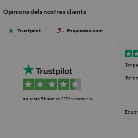
Opinions dels nostres clients
Trustpilot
Esquiades.com
Tot p
Tot p
4.4 sobre 5 basat en 2239 valoracions
Edua