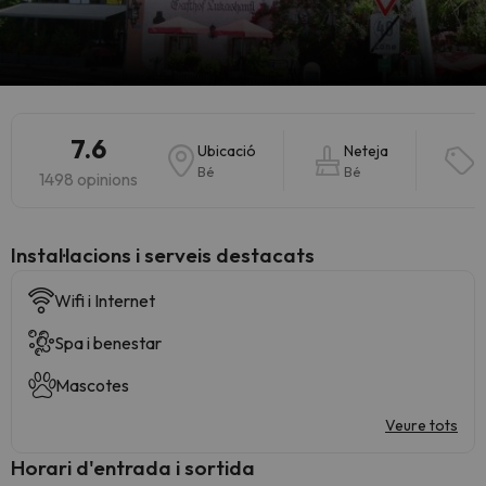
7.6
Ubicació
Neteja
Q
Bé
Bé
B
1498 opinions
Instal·lacions i serveis destacats
Wifi i Internet
Spa i benestar
Mascotes
Veure tots
Horari d'entrada i sortida