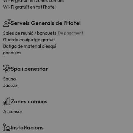
Wi-Fi gratuit en zones comuns
Wi-Fi gratuït en tot l'hotel
Serveis Generals de l'Hotel
Sales de reunió / banquets
De pagament
Guarda equipatge gratuit
Botiga de material d'esquí
gandules
Spa i benestar
Sauna
Jacuzzi
Zones comuns
Ascensor
Instal·lacions