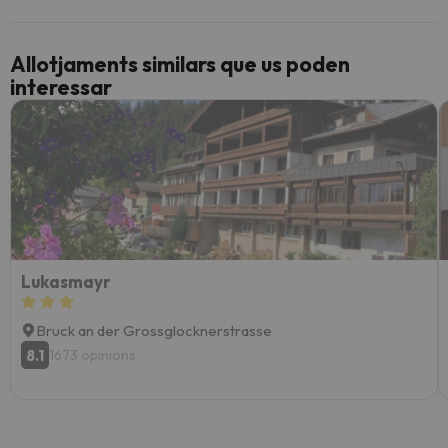
Allotjaments similars que us poden
interessar
Lukasmayr
Bruck an der Grossglocknerstrasse
8.1
1673 opinions