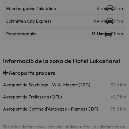
Ebenbergbahn Talstation
6 km
8 min
Schmitten City Express
6.4 km
9 min
Panoramabahn
13.1 km
18 min
Informació de la zona de Hotel Lukashansl
Aeroports propers
Aeroport de Salzburgo - W.A. Mozart (SZG)
57.6 km
Aeroport de Freilassing (QFL)
62.7 km
Aeroport de Cortina d'Ampezzo - Fiames (CDF)
95.8 km
Totes les distàncies es calculen en línia recta. Les distàncies de