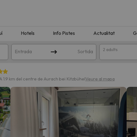
uí
Hotels
Info Pistes
Actualitat
G
2 adults
Entrada
Sortida
A 1.9 km del centre de Aurach bei Kitzbühel
Veure al mapa
n amb la teva cerca. Intenteu modificar la destinació.