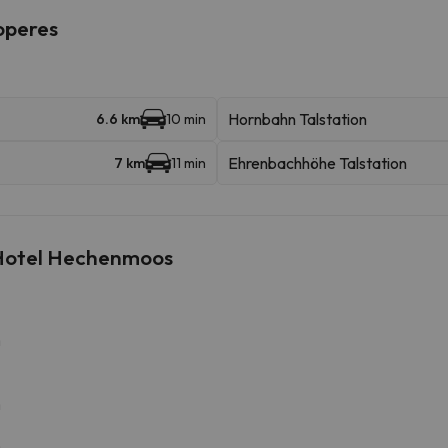
roperes
Hornbahn Talstation
6.6 km
10 min
Ehrenbachhöhe Talstation
7 km
11 min
 Hotel Hechenmoos
m
m
m