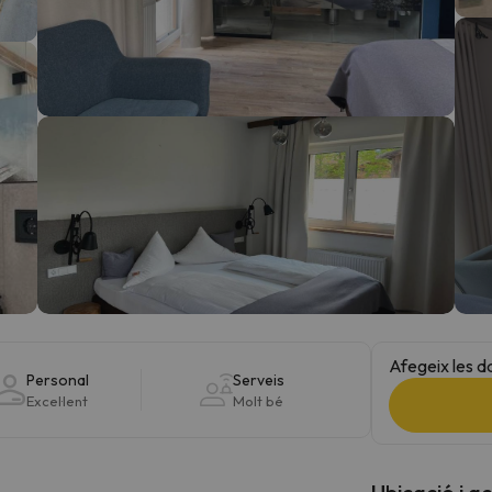
el nord. Quan trobi la seva brúixola torna.
Afegeix les d
Personal
Serveis
Excel·lent
Molt bé
Ubicació i a