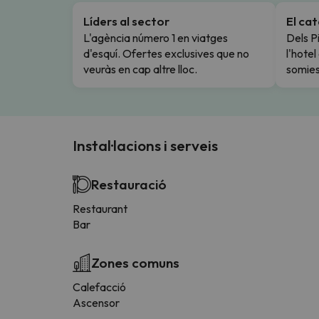
Líders al sector
El ca
L'agència número 1 en viatges
Dels Pi
d'esquí. Ofertes exclusives que no
l'hote
veuràs en cap altre lloc.
somies
Instal·lacions i serveis
Restauració
Restaurant
Bar
Zones comuns
Calefacció
Ascensor