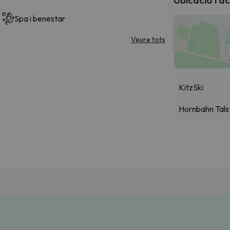
Spa i benestar
Veure tots
KitzSki
Hornbahn Tals