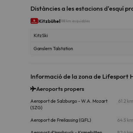
Distàncies a les estacions d'esquí p
Kitzbühel
188 km esquiables
KitzSki
Ganslern Talstation
Informació de la zona de Lifesport
Aeroports propers
Aeroport de Salzburgo - W.A. Mozart
61.2 k
(SZG)
Aeroport de Freilassing (QFL)
64.5 k
Aeroport d’Innsbruck - Kranebitten
82.4 k