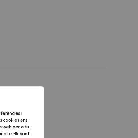
Més serveis
ferències i
sposa de tovalloles
s cookies ens
a web per a tu.
nt i rellevant.