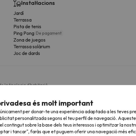
Instal·lacions
Jardí
Terrassa
Pista de tenis
Ping Pong
De pagament
Zona de juegos
Terrassa solàrium
Joc de dards
e la tipologia d'habitació.
Bany
privadesa és molt important
 únicament per donar-te una experiència adaptada a les teves pre
Lavabo
Di
licitat personalitzada segons el teu perfil de navegació. Aqueste
Dutxa
l contingut sobre la base dels teus interessos i optimitzar la nostr
Amenities
eptar i tancar", faràs que et puguem oferir una navegació més eficie
Dutxa o banyera