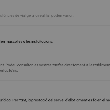
istàncies de viatge a la realitat poden variar.
n mascotes a les instal·lacions.
t. Podeu consultar les vostres tarifes directament a l'establiment
contacta'ns.
dica. Per tant, la prestació del servei d'allotjament es fa en el m