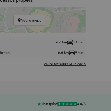
Veure mapa
6.6 km
10 min
tation
6.6 km
9 min
Veure tot sobre la ubicació
Trustpilot
4.4/5