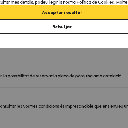
ultar més detalls, podeu llegir la nostra
Política de Cookies.
Moltes
Bany privat
Paper higiènic
Acceptar i ocultar
Gel de dutxa
Rebutjar
 la possibilitat de reservar la plaça de pàrquing amb antelació.
sultar les vostres condicions és imprescindible que ens envieu u