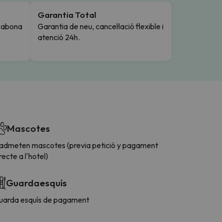
Garantia Total
i abona
Garantia de neu, cancel·lació flexible i
atenció 24h.
Mascotes
'admeten mascotes (previa petició y pagament
recte a l'hotel)
Guardaesquís
uarda esquís de pagament