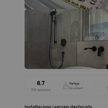
Vaja! Sembla que el nostre cercador ha perdut 
8.7
Neteja
Excel·lent
318 opinions
Instal·lacions i serveis destacats