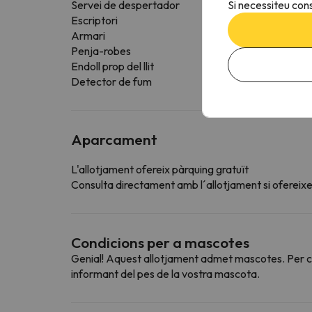
Si necessiteu cons
Servei de despertador
Escriptori
Armari
Penja-robes
Endoll prop del llit
Detector de fum
Aparcament
L'allotjament ofereix pàrquing gratuït
Consulta directament amb l´allotjament si ofereixen
Condicions per a mascotes
Genial! Aquest allotjament admet mascotes. Per con
informant del pes de la vostra mascota.