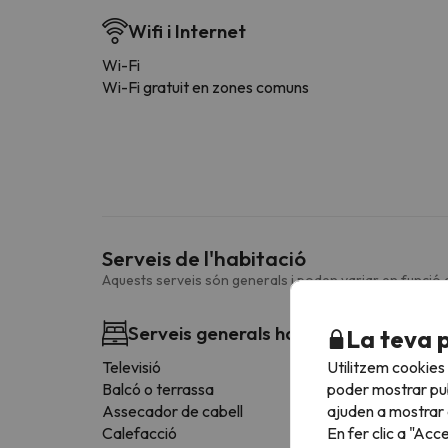
Wifi i Internet
Wi-Fi
Wi-Fi gratuit en zones comuns
Serveis de l'habitació
Aquests serveis són generals i poden variar en funció d
Serveis generals habitació
La teva 
Utilitzem cookies
Televisió
poder mostrar pub
Balcó o terrassa
ajuden a mostrar e
Assecador de cabell
En fer clic a "Acc
Calefacció