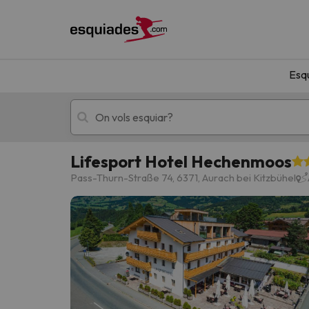
Esq
Lifesport Hotel Hechenmoos
Esquí
Escapades
Pass-Thurn-Straße 74, 6371, Aurach bei Kitzbühel
!Vaja! No hem trobat resultats que coincideixi