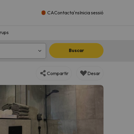
CA
Contacta'ns
Inicia sessió
rups
Buscar
Compartir
Desar