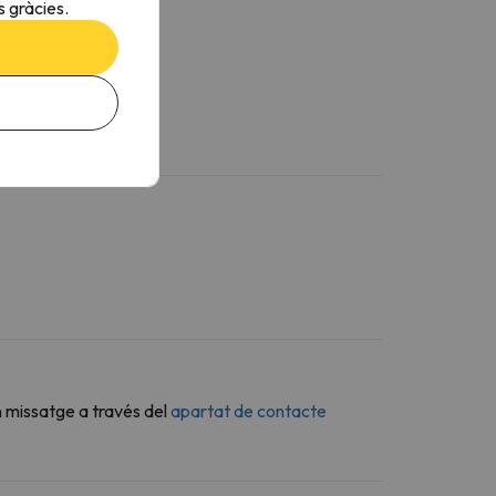
 gràcies.
n missatge a través del
apartat de contacte