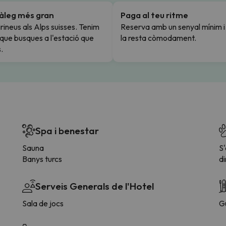
tàleg més gran
Paga al teu ritme
rineus als Alps suisses. Tenim
Reserva amb un senyal mínim 
l que busques a l'estació que
la resta còmodament.
.
Spa i benestar
Sauna
S
Banys turcs
di
Serveis Generals de l'Hotel
Sala de jocs
G