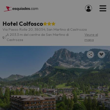
Hotel Colfosco
Via Passo Rolle 20, 38054, San Martino di Castrozza
A 203.3 m del centre de San Martino di
Veure al
Castrozza
mapa