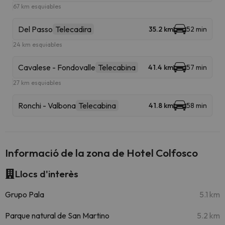
67 km esquiables
Del Passo
Telecadira
35.2 km
52 min
24 km esquiables
Cavalese - Fondovalle
Telecabina
41.4 km
57 min
27 km esquiables
Ronchi - Valbona
Telecabina
41.8 km
58 min
Informació de la zona de Hotel Colfosco
Llocs d'interès
Grupo Pala
5.1 km
Parque natural de San Martino
5.2 km