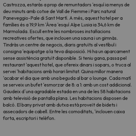
Castrozza, estaràs a prop de remuntadors 'esquí ia menys de
deu minuts amb cotxe de Vall de Fiemme i Parc natural
Paneveggio-Pale di Sant Martí. A més, aquest hotel per a
famílies és a 19,9 km 'Àrea 'esquí Alpe Lusia ia 34,6 km de
Marmolada. Escull entre les nombroses instal·lacions
recreatives ofertes, que inclouen una sauna i un gimnàs.
Tindràs un centre de negocis, diaris gratuïts al vestíbul i
consigna 'equipatge a la teva disposició. Hi ha un aparcament
sense assistència gratuït disponible. Si teniu gana, passa pel
restaurant 'aquest hotel, que ofereix dinars i sopars, o truca al
servei 'habitacions amb horari limitat. Quina millor manera
'acabar el dia que amb una beguda al bar o lounge. Cada matí
se serveix un bufet 'esmorzar de 8: a 1: amb un cost addicional.
Gaudeix d´una agradable estada en una de les 58 habitacions
amb televisió de pantalla plana. Les habitacions disposen de
balcó. El bany privat amb dutxa està proveït de bidets i
assecadors de cabell. Entre les comoditats, 'inclouen caixa
forta, escriptori i telèfon.