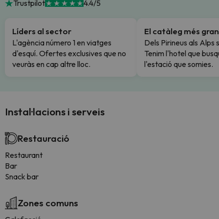
Trustpilot
4.4/5
Líders al sector
El catàleg més gran
L'agència número 1 en viatges
Dels Pirineus als Alps 
d'esquí. Ofertes exclusives que no
Tenim l'hotel que busq
veuràs en cap altre lloc.
l'estació que somies.
Instal·lacions i serveis
Restauració
Restaurant
Bar
Snack bar
Zones comuns