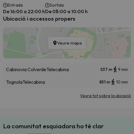
Entrada
Sortida
De 16:00 a 22:00 h
De 08:00 a 10:00 h
Ubicació i accessos propers
Veure mapa
Cabinovia Colverde
Telecabina
537 m
9 min
Tognola
Telecabina
851 m
10 min
Veure tot sobre la ubicació
La comunitat esquiadora ho té clar