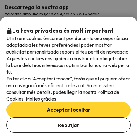
Descarrega la nostra app
Valorada amb una mitjana de 4,6/5 en iOS i Android.
La teva privadesa és molt important
Utilitzem cookies únicament per donar-te una experiència
adaptada a les teves preferències i poder mostrar
publicitat personalitzada segons el teu perfil de navegació.
Aquestes cookies ens ajuden a mostrar el contingut sobre
la base dels teus interessos i optimitzar la nostra web per a
tu.
En fer clic a "Acceptar i tancar", faràs que et puguem oferir
Acceptem
una navegació més eficient i rellevant. Si necessiteu
consultar més detalls, podeu llegir la nostra
Política de
Cookies.
Moltes gràcies.
Condicions generals
Acceptar i ocultar
Privadesa de dades
Afegeix les dates per comprovar la disponibilitat
Política de cookies
Rebutjar
Afegir dates
Viajes para ti S.L.U. Copyright © Esquiades.com 2002-2026