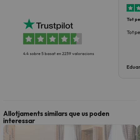
Tot p
Tot p
4.4 sobre 5 basat en 2239 valoracions
Edua
Allotjaments similars que us poden
interessar