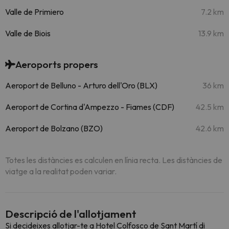
Valle de Primiero
7.2 km
Valle de Biois
13.9 km
Aeroports propers
Aeroport de Belluno - Arturo dell'Oro (BLX)
36 km
Aeroport de Cortina d'Ampezzo - Fiames (CDF)
42.5 km
Aeroport de Bolzano (BZO)
42.6 km
Totes les distàncies es calculen en línia recta. Les distàncies de
viatge a la realitat poden variar.
Descripció de l'allotjament
Si decideixes allotjar-te a Hotel Colfosco de Sant Martí di