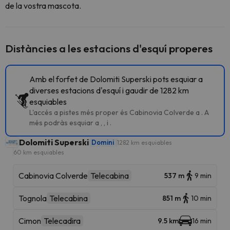
de la vostra mascota.
Distàncies a les estacions d'esquí properes
Amb el forfet de Dolomiti Superski pots esquiar a
diverses estacions d'esquí i gaudir de 1282 km
esquiables
L'accés a pistes més proper és Cabinovia Colverde a . A
més podràs esquiar a , , i .
Dolomiti Superski
Domini
1282 km esquiables
60 km esquiables
Cabinovia Colverde
Telecabina
537 m
9 min
Tognola
Telecabina
851 m
10 min
Cimon
Telecadira
9.5 km
16 min