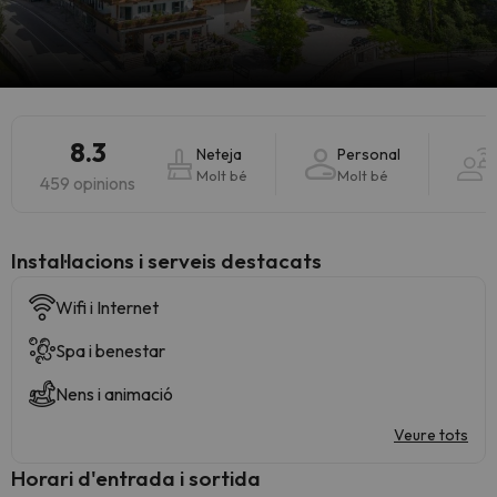
8.3
Neteja
Personal
Molt bé
Molt bé
459 opinions
Instal·lacions i serveis destacats
Wifi i Internet
Spa i benestar
Nens i animació
Veure tots
Horari d'entrada i sortida