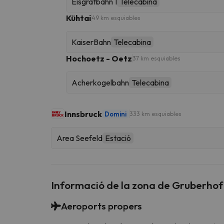
Eisgratbahn 1
Telecabina
Kühtai
49 km esquiables
KaiserBahn
Telecabina
Hochoetz - Oetz
37 km esquiables
Acherkogelbahn
Telecabina
Innsbruck
Domini
333 km esquiables
Area Seefeld
Estació
Informació de la zona de Gruberhof
Aeroports propers