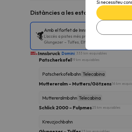
Si necessiteu cons
Distàncies a les estacions d'esquí p
Amb el forfet de Innsbruck pots esquiar a d
L'accés a pistes més proper és Patscherkofelb
Glungezer – Tulfes, Elfer – Neustift, Rangger K
Innsbruck
Domini
333 km esquiables
Patscherkofel
19 km esquiables
Patscherkofelbahn
Telecabina
Muttereralm – Mutters/Götzens
16 km esqui
Muttereralmbahn
Telecabina
Schlick 2000 – Fulpmes
25 km esquiables
Kreuzjochbahn
Glungezer – Tulfes
23 km esquiables