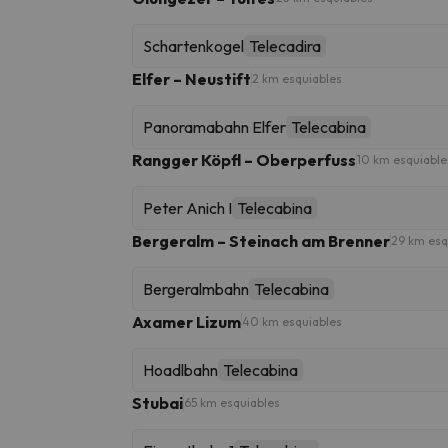
Schartenkogel
Telecadira
Elfer – Neustift
2 km esquiables
Panoramabahn Elfer
Telecabina
Rangger Köpfl – Oberperfuss
10 km esquiable
Peter Anich I
Telecabina
Bergeralm – Steinach am Brenner
29 km esq
Bergeralmbahn
Telecabina
Axamer Lizum
40 km esquiables
Hoadlbahn
Telecabina
Stubai
65 km esquiables