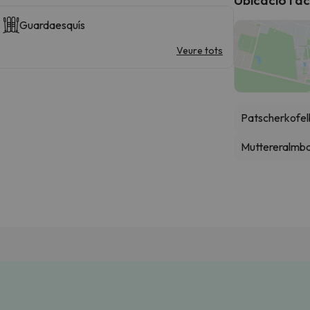
Guardaesquís
Veure tots
Patscherkofe
Muttereralmb