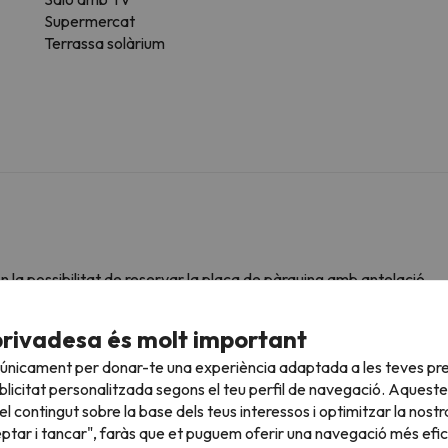
Supermercat
Terrassa solàrium
 la possibilitat de reservar la plaça de pàrquing amb antelació.
privadesa és molt important
 únicament per donar-te una experiència adaptada a les teves pre
sultar les vostres condicions és imprescindible que ens envieu u
licitat personalitzada segons el teu perfil de navegació. Aqueste
l contingut sobre la base dels teus interessos i optimitzar la nostr
eptar i tancar", faràs que et puguem oferir una navegació més eficie