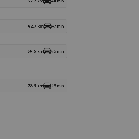
37.7 km
44 min
42.7 km
47 min
59.6 km
45 min
28.3 km
29 min