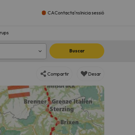
CA
Contacta'ns
Inicia sessió
rups
Buscar
Compartir
Desar