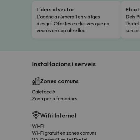
Líders al sector
El ca
L'agència número 1 en viatges
Dels Pi
d'esquí. Ofertes exclusives que no
l'hote
veuràs en cap altre lloc.
somies
Instal·lacions i serveis
Zones comuns
Calefacció
Zona per a fumadors
Wifi i Internet
Wi-Fi
Wi-Fi gratuit en zones comuns
Wi-Fi gratuït en tot l'hotel