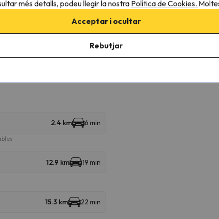
ultar més detalls, podeu llegir la nostra
Política de Cookies.
Moltes
roperes
Acceptar i ocultar
Rebutjar
iverses estacions d'esquí i gaudir de 333 km esquiables
ahn a Patscherkofel. A més podràs esquiar a Patscherkofel, Muttereral
öpfl – Oberperfuss, Bergeralm – Steinach am Brenner, Axamer Lizum, Stu
2.4 km
6 min
ables
12.9 km
19 min
15.3 km
22 min