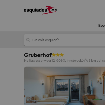
Esq
Gruberhof
Esquí
Escapades
Heiligwasserweg 12, 6080, Innsbruck
A 3 km del c
!Vaja! No hem trobat resultats que coincideixi