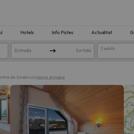
uí
Hotels
Info Pistes
Actualitat
G
2 adults
Entrada
Sortida
entre de Innsbruck
Veure al mapa
n amb la teva cerca. Intenteu modificar la destinació.