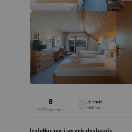
Vaja! Sembla que el nostre cercador ha perdut 
8
Ubicació
Molt bé
1107 opinions
Instal·lacions i serveis destacats