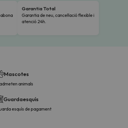
Garantia Total
i abona
Garantia de neu, cancel·lació flexible i
atenció 24h.
Mascotes
'admeten animals
Guardaesquís
uarda esquís de pagament