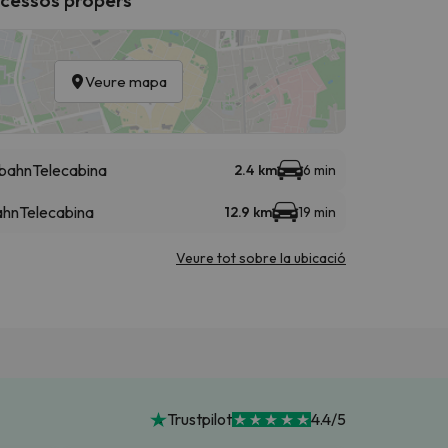
Veure mapa
lbahn
Telecabina
2.4 km
6 min
ahn
Telecabina
12.9 km
19 min
Veure tot sobre la ubicació
Trustpilot
4.4/5