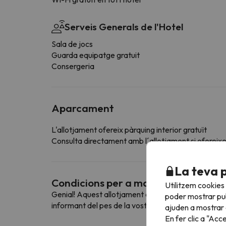
Serveis Generals de l'Hotel
Sala de jocs
Guarda equipatge gratuit
Consergeria
Aparcament
L'allotjament ofereix pàrquing interior gratuït
Consulta directament amb l´allotjament si ofereixen
La teva 
Condicions per a mascotes
Utilitzem cookies
Genial! Aquest allotjament admet mascotes. Per con
poder mostrar pub
informant del pes de la vostra mascota.
ajuden a mostrar e
En fer clic a "Acc