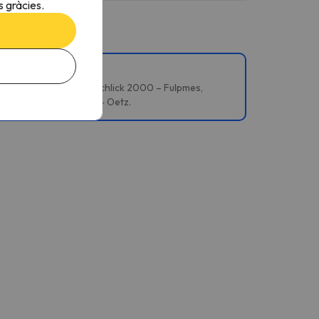
 gràcies.
m – Mutters/Götzens, Schlick 2000 – Fulpmes,
bai, Kühtai i Hochoetz - Oetz.