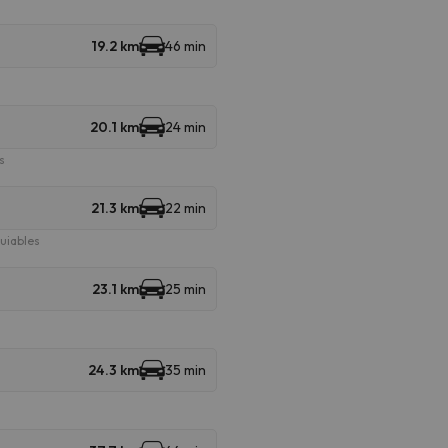
19.2 km
46 min
20.1 km
24 min
s
21.3 km
22 min
uiables
23.1 km
25 min
24.3 km
35 min