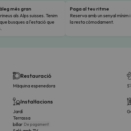
tàleg més gran
Paga al teu ritme
rineus als Alps suisses. Tenim
Reserva amb un senyal mínim 
l que busques a l'estació que
la resta còmodament.
.
Restauració
Màquina espenedora
S
Instal·lacions
Jardí
G
Terrassa
billar
De pagament
Saló amb TV