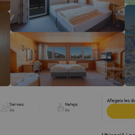
el nord. Quan trobi la seva brúixola torna.
Afegeix les d
Serveis
Neteja
Bé
Bé
Ubicació i a