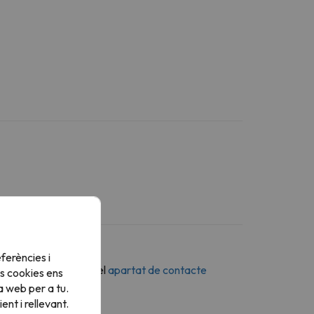
ferències i
n missatge a través del
apartat de contacte
s cookies ens
a web per a tu.
nt i rellevant.