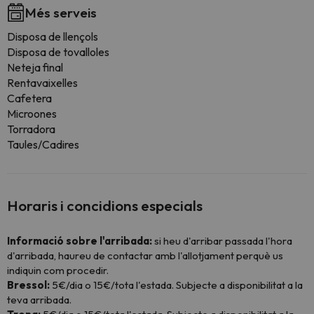
Més serveis
Disposa de llençols
Disposa de tovalloles
Neteja final
Rentavaixelles
Cafetera
Microones
Torradora
Taules/Cadires
Horaris i concidions especials
Informació sobre l'arribada:
si heu d'arribar passada l'hora
d'arribada, haureu de contactar amb l'allotjament perquè us
indiquin com procedir.
Bressol:
5€/dia o 15€/tota l'estada. Subjecte a disponibilitat a la
teva arribada.