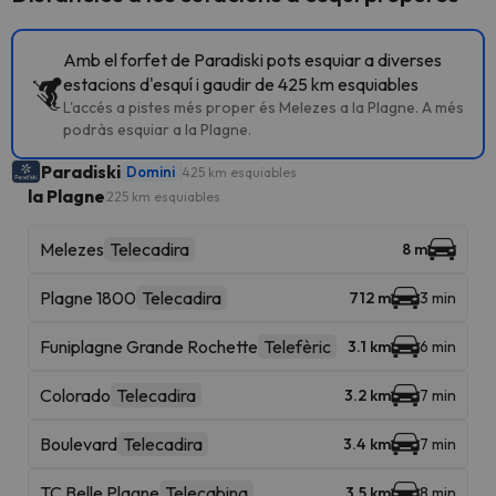
Amb el forfet de Paradiski pots esquiar a diverses
estacions d'esquí i gaudir de 425 km esquiables
L'accés a pistes més proper és Melezes a la Plagne. A més
podràs esquiar a la Plagne.
Paradiski
Domini
425 km esquiables
la Plagne
225 km esquiables
Melezes
Telecadira
8 m
Plagne 1800
Telecadira
712 m
3 min
Funiplagne Grande Rochette
Telefèric
3.1 km
6 min
Colorado
Telecadira
3.2 km
7 min
Boulevard
Telecadira
3.4 km
7 min
TC Belle Plagne
Telecabina
3.5 km
8 min