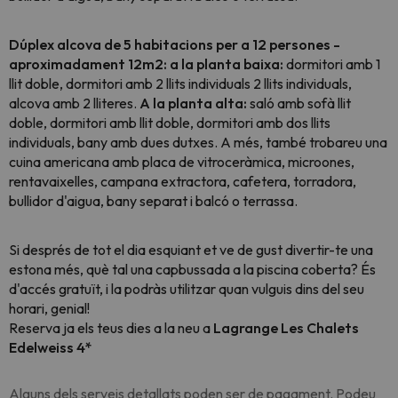
Dúplex alcova de 5 habitacions per a 12 persones -
aproximadament 12m2: a la planta baixa:
dormitori amb 1
llit doble, dormitori amb 2 llits individuals 2 llits individuals,
alcova amb 2 lliteres.
A la planta alta:
saló amb sofà llit
doble, dormitori amb llit doble, dormitori amb dos llits
individuals, bany amb dues dutxes. A més, també trobareu una
cuina americana amb placa de vitroceràmica, microones,
rentavaixelles, campana extractora, cafetera, torradora,
bullidor d'aigua, bany separat i balcó o terrassa.
Si després de tot el dia esquiant et ve de gust divertir-te una
estona més, què tal una capbussada a la piscina coberta? És
d'accés gratuït, i la podràs utilitzar quan vulguis dins del seu
horari, genial!
Reserva ja els teus dies a la neu a
Lagrange Les Chalets
Edelweiss 4*
Alguns dels serveis detallats poden ser de pagament. Podeu