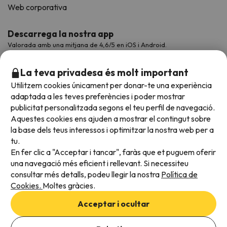
Web corporativa
Descarrega la nostra app
Valorada amb una mitjana de 4,6/5 en iOS i Android.
La teva privadesa és molt important
Utilitzem cookies únicament per donar-te una experiència
adaptada a les teves preferències i poder mostrar
publicitat personalitzada segons el teu perfil de navegació.
Aquestes cookies ens ajuden a mostrar el contingut sobre
la base dels teus interessos i optimitzar la nostra web per a
tu.
En fer clic a "Acceptar i tancar", faràs que et puguem oferir
Acceptem
una navegació més eficient i rellevant. Si necessiteu
consultar més detalls, podeu llegir la nostra
Política de
Cookies.
Moltes gràcies.
Condicions generals
Acceptar i ocultar
Privadesa de dades
Afegeix les dates per comprovar la disponibilitat
Política de cookies