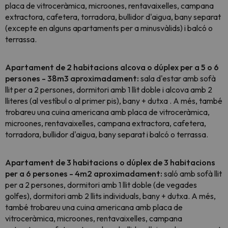
placa de vitroceràmica, microones, rentavaixelles, campana
extractora, cafetera, torradora, bullidor d'aigua, bany separat
(excepte en alguns apartaments per a minusvàlids) i balcó o
terrassa.
Apartament de 2 habitacions alcova o dúplex per a 5 o 6
persones - 38m3 aproximadament:
sala d'estar amb sofà
llit per a 2 persones, dormitori amb 1 llit doble i alcova amb 2
lliteres (al vestíbul o al primer pis), bany + dutxa . A més, també
trobareu una cuina americana amb placa de vitroceràmica,
microones, rentavaixelles, campana extractora, cafetera,
torradora, bullidor d'aigua, bany separat i balcó o terrassa.
Apartament de 3 habitacions o dúplex de 3 habitacions
per a 6 persones - 4m2 aproximadament:
saló amb sofà llit
per a 2 persones, dormitori amb 1 llit doble (de vegades
golfes), dormitori amb 2 llits individuals, bany + dutxa. A més,
també trobareu una cuina americana amb placa de
vitroceràmica, microones, rentavaixelles, campana