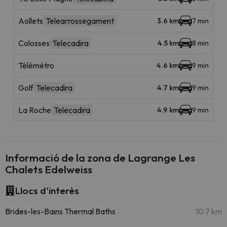
Aollets
Telearrossegament
3.6 km
7 min
Colosses
Telecadira
4.5 km
8 min
Télémétro
4.6 km
9 min
Golf
Telecadira
4.7 km
9 min
La Roche
Telecadira
4.9 km
9 min
Informació de la zona de Lagrange Les
Chalets Edelweiss
Llocs d'interès
Brides-les-Bains Thermal Baths
10.7 km