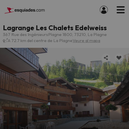
Lagrange Les Chalets Edelweiss
367 Rue des IngénieursPlagne 1800, 73210, La Plagne
A 72.7 km del centre de La Plagne
Veure al mapa