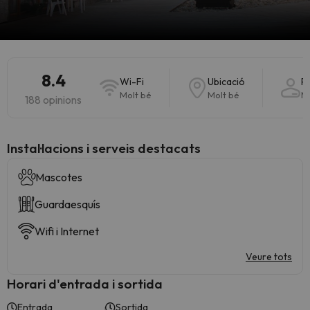
8.4
Wi-Fi
Ubicació
P
Molt bé
Molt bé
M
188 opinions
Instal·lacions i serveis destacats
Mascotes
Guardaesquís
Wifi i Internet
Veure tots
Horari d'entrada i sortida
Entrada
Sortida