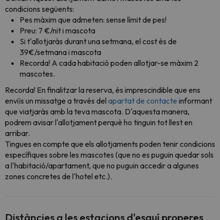
condicions següents:
Pes màxim que admeten: sense límit de pes!
Preu: 7 €/nit i mascota
Si t'allotjaràs durant una setmana, el cost és de
39€/setmana i mascota
Recorda! A cada habitació poden allotjar-se màxim 2
mascotes.
Recorda! En finalitzar la reserva, és imprescindible que ens
enviïs un missatge a través del
apartat de contacte
informant
que viatjaràs amb la teva mascota. D'aquesta manera,
podrem avisar l'allotjament perquè ho tinguin tot llest en
arribar.
Tingues en compte que els allotjaments poden tenir condicions
específiques sobre les mascotes (que no es puguin quedar sols
a l'habitació/apartament, que no puguin accedir a algunes
zones concretes de l'hotel etc.).
Distàncies a les estacions d'esquí properes