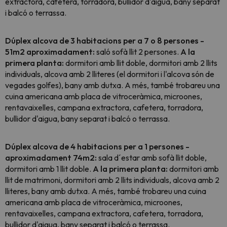
extractora, cafetera, torradora, bullidor d'aigua, bany separat
i balcó o terrassa.
Dúplex alcova de 3 habitacions per a 7 o 8 persones -
51m2 aproximadament:
saló sofà llit 2 persones.
A la
primera planta:
dormitori amb llit doble, dormitori amb 2 llits
individuals, alcova amb 2 lliteres (el dormitori i l'alcova són de
vegades golfes), bany amb dutxa. A més, també trobareu una
cuina americana amb placa de vitroceràmica, microones,
rentavaixelles, campana extractora, cafetera, torradora,
bullidor d'aigua, bany separat i balcó o terrassa.
Dúplex alcova de 4 habitacions per a 1 persones -
aproximadament 74m2:
sala d´estar amb sofà llit doble,
dormitori amb 1 llit doble.
A la primera planta:
dormitori amb
llit de matrimoni, dormitori amb 2 llits individuals, alcova amb 2
lliteres, bany amb dutxa. A més, també trobareu una cuina
americana amb placa de vitroceràmica, microones,
rentavaixelles, campana extractora, cafetera, torradora,
bullidor d'aigua, bany separat i balcó o terrassa.