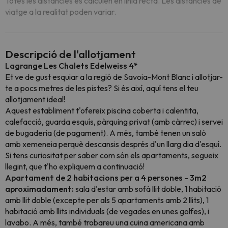
Totes les distàncies es calculen en línia recta. Les distàncies de
viatge a la realitat poden variar.
Descripció de l'allotjament
Lagrange Les Chalets Edelweiss 4*
Et ve de gust esquiar a la regió de Savoia-Mont Blanc i allotjar-
te a pocs metres de les pistes? Si és així, aquí tens el teu
allotjament ideal!
Aquest establiment t'ofereix piscina coberta i calentita,
calefacció, guarda esquís, pàrquing privat (amb càrrec) i servei
de bugaderia (de pagament). A més, també tenen un saló
amb xemeneia perquè descansis després d'un llarg dia d'esquí.
Si tens curiositat per saber com són els apartaments, segueix
llegint, que t'ho expliquem a continuació!
Apartament de 2 habitacions per a 4 persones - 3m2
aproximadament:
sala d'estar amb sofà llit doble, 1 habitació
amb llit doble (excepte per als 5 apartaments amb 2 llits), 1
habitació amb llits individuals (de vegades en unes golfes), i
lavabo. A més, també trobareu una cuina americana amb