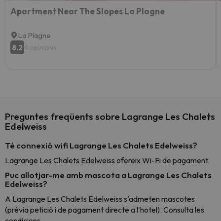
Apartment Near The Slopes La Plagne
La Plagne
8.2
6 opinions
Preguntes freqüents sobre Lagrange Les Chalets
Edelweiss
Té connexió wifi Lagrange Les Chalets Edelweiss?
Lagrange Les Chalets Edelweiss ofereix Wi-Fi de pagament.
Puc allotjar-me amb mascota a Lagrange Les Chalets
Edelweiss?
A Lagrange Les Chalets Edelweiss s'admeten mascotes
(prèvia petició i de pagament directe a l'hotel). Consulta les
condicions.