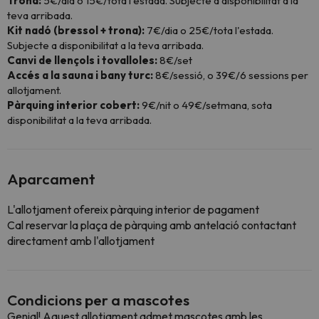
Trona:
5€/dia o 15€/tota l'estada. Subjecte a disponibilitat a la
teva arribada.
Kit nadó (bressol + trona):
7€/dia o 25€/tota l'estada.
Subjecte a disponibilitat a la teva arribada.
Canvi de llençols i tovalloles:
8€/set
Accés a la sauna i bany turc:
8€/sessió, o 39€/6 sessions per
allotjament.
Pàrquing interior cobert:
9€/nit o 49€/setmana, sota
disponibilitat a la teva arribada.
Aparcament
L'allotjament ofereix pàrquing interior de pagament
Cal reservar la plaça de pàrquing amb antelació contactant
directament amb l'allotjament
Condicions per a mascotes
Genial! Aquest allotjament admet mascotes amb les