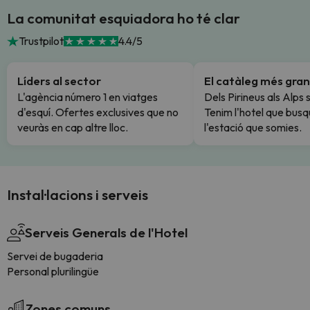
La comunitat esquiadora ho té clar
Trustpilot
4.4/5
Líders al sector
El catàleg més gran
L'agència número 1 en viatges
Dels Pirineus als Alps 
d'esquí. Ofertes exclusives que no
Tenim l'hotel que busq
veuràs en cap altre lloc.
l'estació que somies.
Instal·lacions i serveis
Serveis Generals de l'Hotel
Servei de bugaderia
Personal plurilingüe
Zones comuns