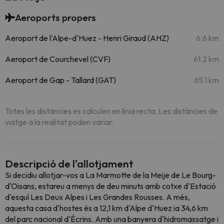
Aeroports propers
Aeroport de l'Alpe-d'Huez - Henri Giraud (AHZ)
6.6 km
Aeroport de Courchevel (CVF)
61.2 km
Aeroport de Gap - Tallard (GAT)
65.1 km
Totes les distàncies es calculen en línia recta. Les distàncies de
viatge a la realitat poden variar.
Descripció de l'allotjament
Si decidiu allotjar-vos a La Marmotte de la Meije de Le Bourg-
dʼOisans, estareu a menys de deu minuts amb cotxe d'Estació
d'esquí Les Deux Alpes i Les Grandes Rousses. A més,
aquesta casa d'hostes és a 12,1 km d'Alpe d'Huez ia 34,6 km
del parc nacional d'Écrins. Amb una banyera d'hidromassatge i