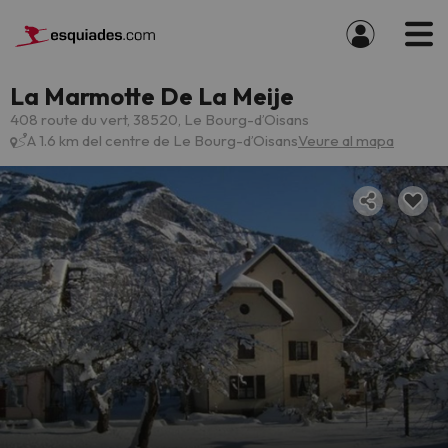
La Marmotte De La Meije
408 route du vert, 38520, Le Bourg-dʼOisans
A 1.6 km del centre de Le Bourg-dʼOisans
Veure al mapa