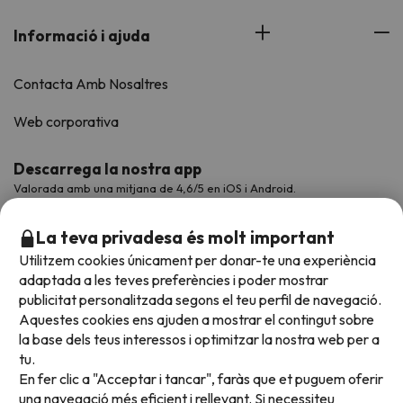
Informació i ajuda
Contacta Amb Nosaltres
Web corporativa
Descarrega la nostra app
Valorada amb una mitjana de 4,6/5 en iOS i Android.
La teva privadesa és molt important
Utilitzem cookies únicament per donar-te una experiència
adaptada a les teves preferències i poder mostrar
publicitat personalitzada segons el teu perfil de navegació.
Aquestes cookies ens ajuden a mostrar el contingut sobre
la base dels teus interessos i optimitzar la nostra web per a
tu.
En fer clic a "Acceptar i tancar", faràs que et puguem oferir
Acceptem
una navegació més eficient i rellevant. Si necessiteu