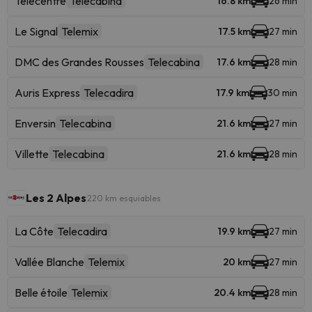
Télécentre
Telecabina
16.8 km
26 min
Le Signal
Telemix
17.5 km
27 min
DMC des Grandes Rousses
Telecabina
17.6 km
28 min
Auris Express
Telecadira
17.9 km
30 min
Enversin
Telecabina
21.6 km
27 min
Villette
Telecabina
21.6 km
28 min
Les 2 Alpes
220 km esquiables
La Côte
Telecadira
19.9 km
27 min
Vallée Blanche
Telemix
20 km
27 min
Belle étoile
Telemix
20.4 km
28 min