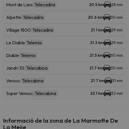
Mont de Lans
Telecadira
20.5 km
28 min
Alpette
Telecadira
20.6 km
30 min
Village 1800
Telecadira
21.1 km
29 min
Le Diable
Telemix
21.3 km
29 min
Diable
Telemix
21.5 km
30 min
Jandri 3S
Telecabina
21.7 km
30 min
Venosc
Telecabina
21.7 km
31 min
Super Venosc
Telecabina
22.1 km
32 min
Informació de la zona de La Marmotte De
La Meije