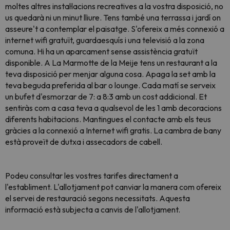
moltes altres instal·lacions recreatives a la vostra disposició, no
us quedarà ni un minut lliure. Tens també una terrassa i jardí on
asseure't a contemplar el paisatge. S'ofereix a més connexió a
internet wifi gratuït, guardaesquís i una televisió a la zona
comuna. Hi ha un aparcament sense assistència gratuït
disponible. A La Marmotte de la Meije tens un restaurant a la
teva disposició per menjar alguna cosa. Apaga la set amb la
teva beguda preferida al bar o lounge. Cada matí se serveix
un bufet d'esmorzar de 7: a 8:3 amb un cost addicional. Et
sentiràs com a casa teva a qualsevol de les 1 amb decoracions
diferents habitacions. Mantingues el contacte amb els teus
gràcies a la connexió a Internet wifi gratis. La cambra de bany
està proveït de dutxa i assecadors de cabell.
Podeu consultar les vostres tarifes directament a
l'establiment. L'allotjament pot canviar la manera com ofereix
el servei de restauració segons necessitats. Aquesta
informació està subjecta a canvis de l'allotjament.