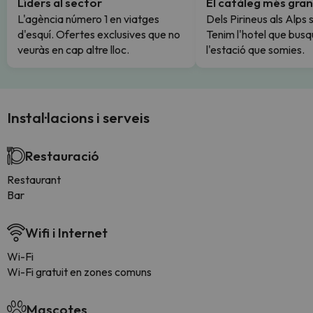
Líders al sector
El catàleg més gran
L'agència número 1 en viatges
Dels Pirineus als Alps 
d'esquí. Ofertes exclusives que no
Tenim l'hotel que busq
veuràs en cap altre lloc.
l'estació que somies.
Instal·lacions i serveis
Restauració
Restaurant
Bar
Wifi i Internet
Wi-Fi
Wi-Fi gratuit en zones comuns
Mascotes