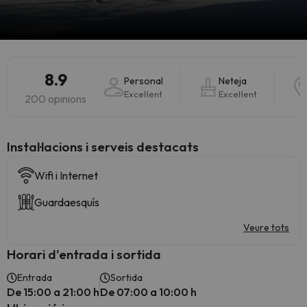
8.9
Personal
Neteja
Excel·lent
Excel·lent
200 opinions
Instal·lacions i serveis destacats
Wifi i Internet
Guardaesquís
Veure tots
Horari d'entrada i sortida
Entrada
Sortida
De 15:00 a 21:00 h
De 07:00 a 10:00 h