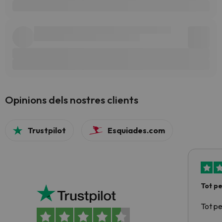
Opinions dels nostres clients
Trustpilot
Esquiades.com
Tot p
Tot p