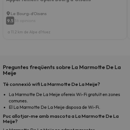
Le Bourg-dʼOisans
9.5
36 opinions
a 11.2 km de Alpe d'Huez
Preguntes freqüents sobre La Marmotte De La
Meije
Té connexió wifi La Marmotte De La Meije?
La Marmotte De La Meije ofereix Wi-Fi gratuït en zones
comunes.
El La Marmotte De La Meije disposa de Wi-Fi.
Puc allotjar-me amb mascota a La Marmotte De La
Meije?