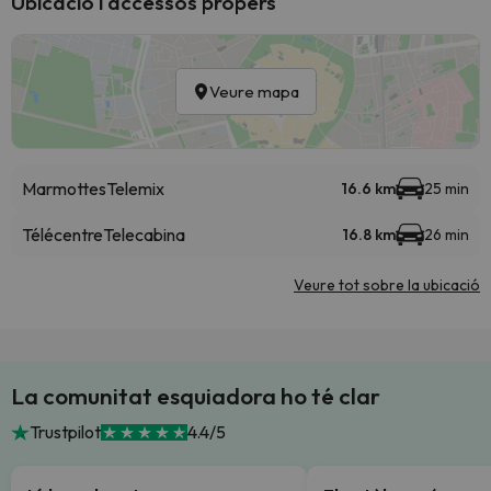
Ubicació i accessos propers
Veure mapa
Marmottes
Telemix
16.6 km
25 min
Télécentre
Telecabina
16.8 km
26 min
Veure tot sobre la ubicació
La comunitat esquiadora ho té clar
Trustpilot
4.4/5