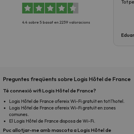
Tot p
4.4 sobre 5 basat en 2239 valoracions
Edua
Preguntes freqüents sobre Logis Hôtel de France
Té connexió wifi Logis Hôtel de France?
Logis Hôtel de France ofereix Wi-Fi gratuït en tot l'hotel.
Logis Hôtel de France ofereix Wi-Fi gratuït en zones
comunes.
El Logis Hôtel de France disposa de Wi-Fi.
Puc allotjar-me amb mascota a Logis Hôtel de