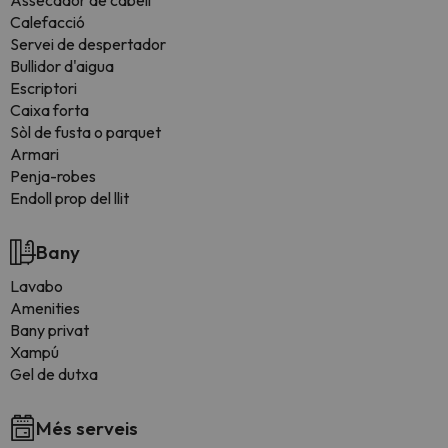
Assecador de cabell
Calefacció
Servei de despertador
Bullidor d'aigua
Escriptori
Caixa forta
Sòl de fusta o parquet
Armari
Penja-robes
Endoll prop del llit
Bany
Lavabo
Amenities
Bany privat
Xampú
Gel de dutxa
Més serveis