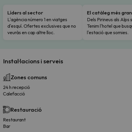
Líders al sector
El catàleg més gran
L'agència número 1 en viatges
Dels Pirineus als Alps 
d'esquí. Ofertes exclusives que no
Tenim l'hotel que busq
veuràs en cap altre lloc.
l'estació que somies.
Instal·lacions i serveis
Zones comuns
24 h recepció
Calefacció
Restauració
Restaurant
Bar