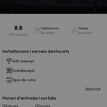
8.8
habitacions
Neteja
Excel·lent
Excel·lent
158 opinions
Instal·lacions i serveis destacats
Wifi i Internet
Guardaesquís
Tipus de cuina
Veure tots
Horari d'entrada i sortida
Entrada
Sortida