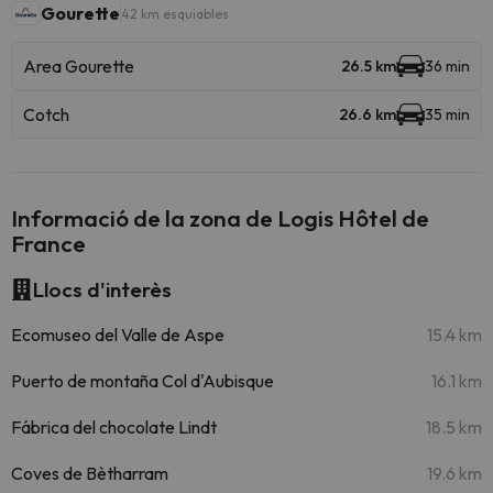
Gourette
42 km esquiables
Area Gourette
26.5 km
36 min
Cotch
26.6 km
35 min
Informació de la zona de Logis Hôtel de
France
Llocs d'interès
Ecomuseo del Valle de Aspe
15.4 km
Puerto de montaña Col d'Aubisque
16.1 km
Fábrica del chocolate Lindt
18.5 km
Coves de Bètharram
19.6 km