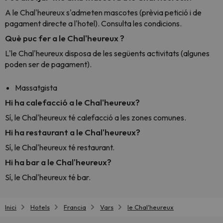
A le Chal'heureux s'admeten mascotes (prèvia petició i de
pagament directe a l'hotel). Consulta les condicions.
Què puc fer a le Chal'heureux ?
L'le Chal'heureux disposa de les següents activitats (algunes
poden ser de pagament).
Massatgista
Hi ha calefacció a le Chal'heureux?
Sí, le Chal'heureux té calefacció a les zones comunes.
Hi ha restaurant a le Chal'heureux?
Sí, le Chal'heureux té restaurant.
Hi ha bar a le Chal'heureux?
Sí, le Chal'heureux té bar.
Inici
Hotels
Francia
Vars
le Chal'heureux