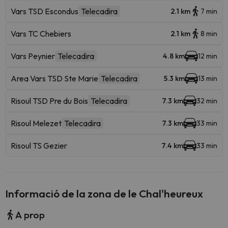
Vars TSD Escondus
Telecadira
2.1 km
7 min
Vars TC Chebiers
2.1 km
8 min
Vars Peynier
Telecadira
4.8 km
12 min
Area Vars TSD Ste Marie
Telecadira
5.3 km
13 min
Risoul TSD Pre du Bois
Telecadira
7.3 km
32 min
Risoul Melezet
Telecadira
7.3 km
33 min
Risoul TS Gezier
7.4 km
33 min
Informació de la zona de le Chal'heureux
A prop