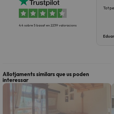
Tot p
4.4 sobre 5 basat en 2239 valoracions
Edua
Allotjaments similars que us poden
interessar