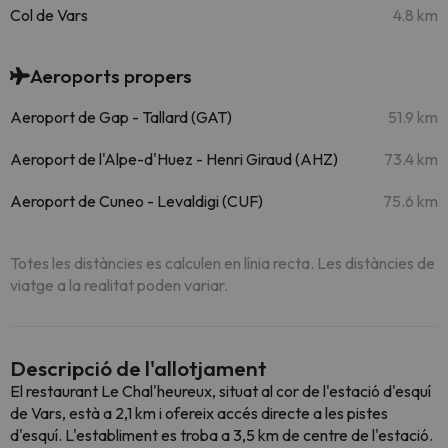
Col de Vars
4.8 km
Aeroports propers
Aeroport de Gap - Tallard (GAT)
51.9 km
Aeroport de l'Alpe-d'Huez - Henri Giraud (AHZ)
73.4 km
Aeroport de Cuneo - Levaldigi (CUF)
75.6 km
Totes les distàncies es calculen en línia recta. Les distàncies de
viatge a la realitat poden variar.
Descripció de l'allotjament
El restaurant Le Chal'heureux, situat al cor de l'estació d'esquí
de Vars, està a 2,1 km i ofereix accés directe a les pistes
d'esquí. L'establiment es troba a 3,5 km de centre de l'estació.