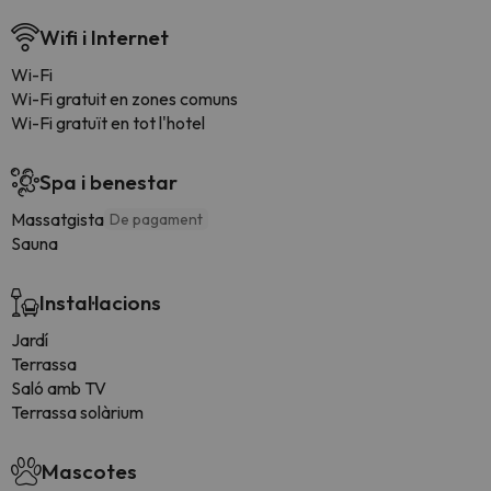
Wifi i Internet
Wi-Fi
Wi-Fi gratuit en zones comuns
Wi-Fi gratuït en tot l'hotel
Spa i benestar
Massatgista
De pagament
Sauna
Instal·lacions
Jardí
Terrassa
Saló amb TV
Terrassa solàrium
Mascotes