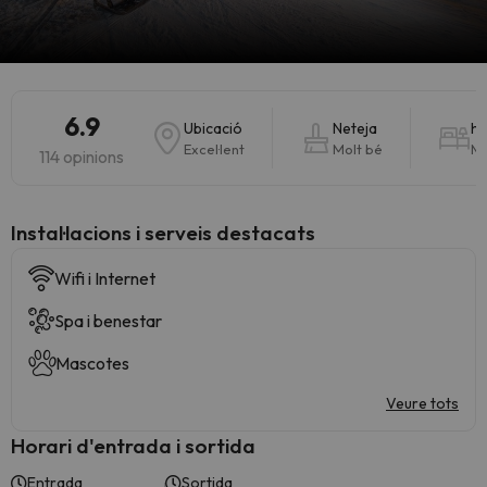
6.9
Ubicació
Neteja
ha
Excel·lent
Molt bé
Mo
114 opinions
Instal·lacions i serveis destacats
Wifi i Internet
Spa i benestar
Mascotes
Veure tots
Horari d'entrada i sortida
Entrada
Sortida