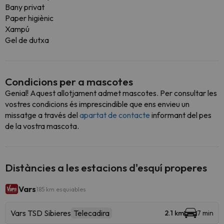
Bany privat
Paper higiènic
Xampú
Gel de dutxa
Condicions per a mascotes
Genial! Aquest allotjament admet mascotes. Per consultar les
vostres condicions és imprescindible que ens envieu un
missatge a través del
apartat de contacte
informant del pes
de la vostra mascota.
Distàncies a les estacions d'esquí properes
Vars
185 km esquiables
Vars TSD Sibieres
Telecadira
2.1 km
7 min