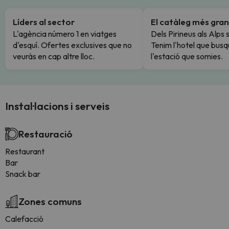
Líders al sector
El catàleg més gran
L'agència número 1 en viatges
Dels Pirineus als Alps 
d'esquí. Ofertes exclusives que no
Tenim l'hotel que busq
veuràs en cap altre lloc.
l'estació que somies.
Instal·lacions i serveis
Restauració
Restaurant
Bar
Snack bar
Zones comuns
Calefacció