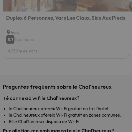
Duplex 6 Personnes, Vars Les Claux, Skis Aux Pieds
Vars
8.7
8 opinions
a 359 m de Vars
Preguntes freqüents sobre le Chal'heureux
Té connexió wifi le Chal'heureux?
le Chal'heureux ofereix Wi-Fi gratuït en tot l'hotel.
le Chal'heureux ofereix Wi-Fi gratuït en zones comunes.
El le Chal'heureux disposa de Wi-Fi.
Puc allotjar-me amb mascota a le Chal'heureux?