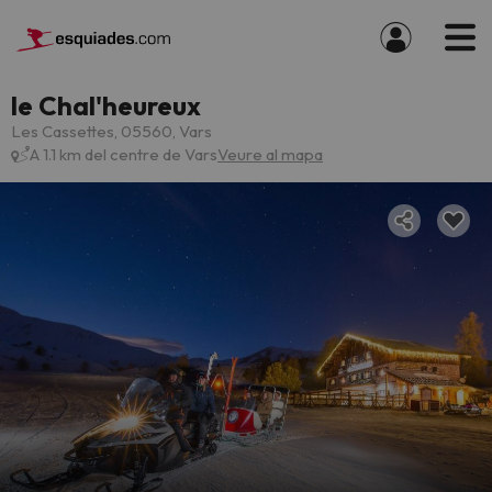
le Chal'heureux
Les Cassettes, 05560, Vars
A 1.1 km del centre de Vars
Veure al mapa