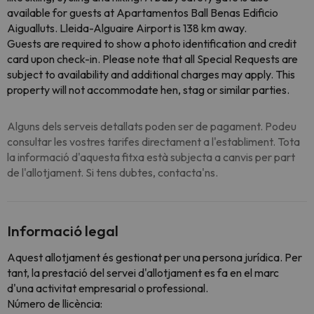
available for guests at Apartamentos Ball Benas Edificio
Aigualluts. Lleida-Alguaire Airport is 138 km away.
Guests are required to show a photo identification and credit
card upon check-in. Please note that all Special Requests are
subject to availability and additional charges may apply. This
property will not accommodate hen, stag or similar parties.
Alguns dels serveis detallats poden ser de pagament. Podeu
consultar les vostres tarifes directament a l'establiment. Tota
la informació d'aquesta fitxa està subjecta a canvis per part
de l'allotjament. Si tens dubtes, contacta'ns.
Informació legal
Aquest allotjament és gestionat per una persona jurídica. Per
tant, la prestació del servei d'allotjament es fa en el marc
d'una activitat empresarial o professional.
Número de llicència: