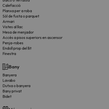
Balcó o terrassa
Calefacció
Planxa per a roba
Sòl de fusta o parquet
Armari
Vistes al llac
Mesa de menjador
Accés a pisos superiors en ascensor
Penja-robes
Endoll prop del llit
Finestra
Bany
Banyera
Lavabo
Dutxa o banyera
Bany privat
Bidet