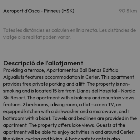
Aeroport d'Osca - Pirineus (HSK)
90.8 km
Totes les distàncies es calculen en línia recta. Les distàncies de
viatge a la realitat poden variar.
Descripció de l'allotjament
Providing a terrace, Apartamentos Ball Benas Edificio
Aigualluts features accommodation in Cerler. This apartment
provides free private parking and a lift. The property is non-
smoking and is located 15 km from Llanos del Hospital - Nordic
Ski Resort. The apartment with a balcony and mountain views
features 2 bedrooms, a living room, a flat-screen TV, an
equipped kitchen with a dishwasher and a microwave, and 1
bathroom with a bidet. Towels and bed linen are provided in the
apartment. The property offers lake views. Guests at the
apartment will be able to enjoy activities in and around Cerler,
like skiing, cycling and hiking. A baby safety gate is also