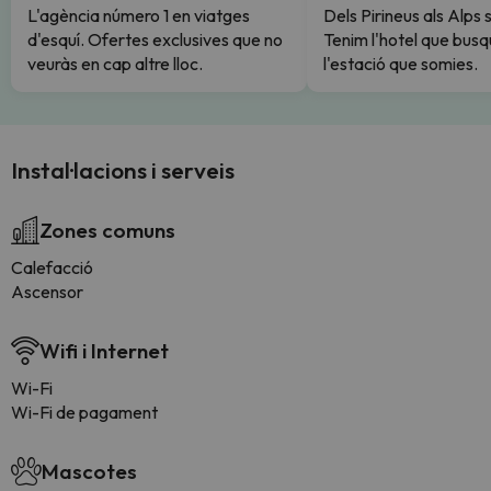
L'agència número 1 en viatges
Dels Pirineus als Alps 
d'esquí. Ofertes exclusives que no
Tenim l'hotel que busq
veuràs en cap altre lloc.
l'estació que somies.
Instal·lacions i serveis
Zones comuns
Calefacció
Ascensor
Wifi i Internet
Wi-Fi
Wi-Fi de pagament
Mascotes