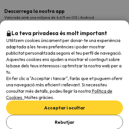
Descarrega la nostra app
Valorada amb una mitjana de 4,6/5 en iOS i Android.
La teva privadesa és molt important
Utilitzem cookies únicament per donar-te una experiència
adaptada a les teves preferències i poder mostrar
publicitat personalitzada segons el teu perfil de navegació.
Aquestes cookies ens ajuden a mostrar el contingut sobre
la base dels teus interessos i optimitzar la nostra web per a
tu.
En fer clic a "Acceptar i tancar", faràs que et puguem oferir
Acceptem
una navegació més eficient i rellevant. Si necessiteu
consultar més detalls, podeu llegir la nostra
Política de
Cookies.
Moltes gràcies.
Condicions generals
Acceptar i ocultar
Privadesa de dades
Afegeix les dates per comprovar la disponibilitat
Política de cookies
Rebutjar