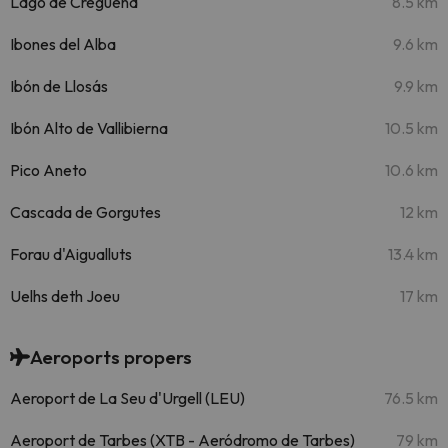
Lago de Cregüeña
8.5 km
Ibones del Alba
9.6 km
Ibón de Llosás
9.9 km
Ibón Alto de Vallibierna
10.5 km
Pico Aneto
10.6 km
Cascada de Gorgutes
12 km
Forau d'Aigualluts
13.4 km
Uelhs deth Joeu
17 km
Aeroports propers
Aeroport de La Seu d'Urgell (LEU)
76.5 km
Aeroport de Tarbes (XTB - Aeródromo de Tarbes)
79 km