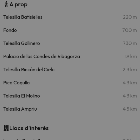
A prop
Telesilla Batisielles
220 m
Fondo
700 m
Telesilla Gallinero
730 m
Palacio de los Condes de Ribagorza
1.9 km
Telesilla Rincón del Cielo
2.3 km
Pico Cogulla
4.3 km
Telesilla El Molino
4.3 km
Telesilla Ampriu
4.5 km
Llocs d'interès