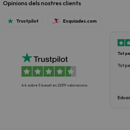
Opinions dels nostres clients
Trustpilot
Esquiades.com
Tot p
Tot p
4.4 sobre 5 basat en 2239 valoracions
Edua