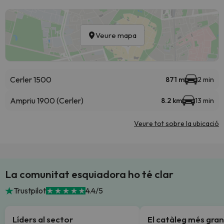
Veure mapa
Cerler 1500
871 m
2 min
Ampriu 1900 (Cerler)
8.2 km
13 min
Veure tot sobre la ubicació
La comunitat esquiadora ho té clar
Trustpilot
4.4/5
Líders al sector
El catàleg més gran