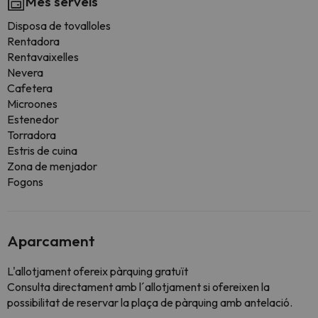
Més serveis
Disposa de tovalloles
Rentadora
Rentavaixelles
Nevera
Cafetera
Microones
Estenedor
Torradora
Estris de cuina
Zona de menjador
Fogons
Aparcament
L'allotjament ofereix pàrquing gratuït
Consulta directament amb l´allotjament si ofereixen la
possibilitat de reservar la plaça de pàrquing amb antelació.