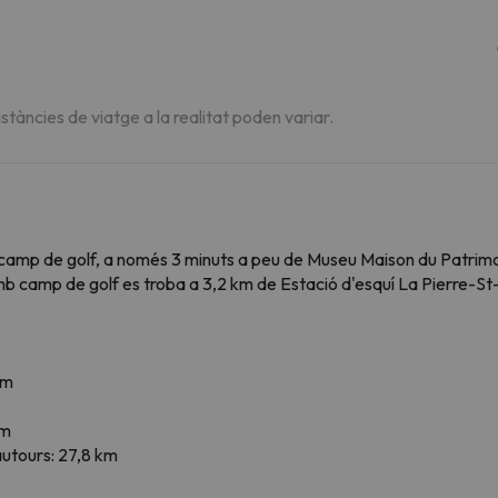
istàncies de viatge a la realitat poden variar.
camp de golf, a només 3 minuts a peu de Museu Maison du Patrimo
b camp de golf es troba a 3,2 km de Estació d'esquí La Pierre-St-
km
km
autours: 27,8 km