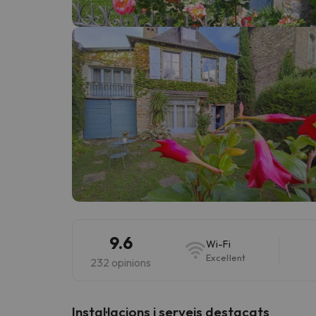
Vaja! Sembla que el nostre cercador ha perdut 
9.6
Wi-Fi
Excel·lent
232 opinions
Instal·lacions i serveis destacats