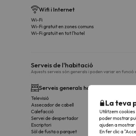
Wifi i Internet
Wi-Fi
Wi-Fi gratuit en zones comuns
Wi-Fi gratuït en tot l'hotel
Serveis de l'habitació
Aquests serveis són generals i poden variar en funció d
Serveis generals habitació
Televisió
La teva 
Assecador de cabell
Utilitzem cookies
Calefacció
poder mostrar pub
Servei de despertador
ajuden a mostrar e
Escriptori
En fer clic a "Acc
Sòl de fusta o parquet