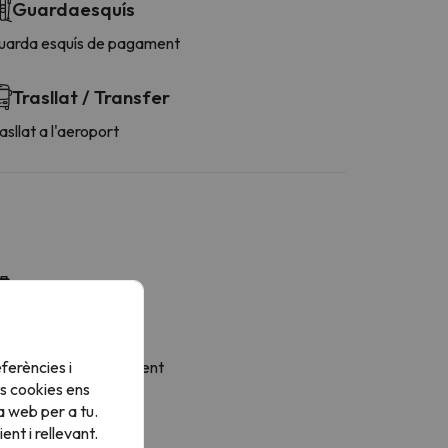
Guardaesquís
uarda esquís de pagament
Trasllat / Transfer
asllat a l'aeroport
Més serveis
sposa de tovalloles
afetera
ferències i
ini-nevera de pagament
s cookies ens
a web per a tu.
nt i rellevant.