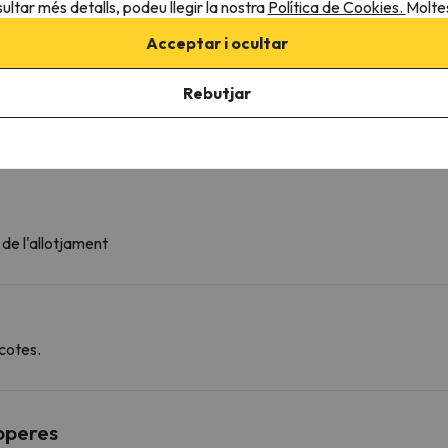
ultar més detalls, podeu llegir la nostra
Política de Cookies.
Moltes
Xampú
Gel de dutxa
Acceptar i ocultar
Rebutjar
 de l'allotjament
cotes.
roperes