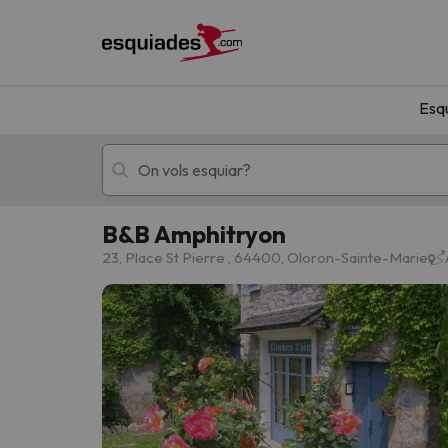
Esq
B&B Amphitryon
Esquí
Escapades
23, Place St Pierre , 64400, Oloron-Sainte-Marie
!Vaja! No hem trobat resultats que coincideixi