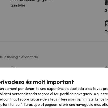
gandules
G
Tr
e la tipologia d'habitació.
Bany
Lavabo
Di
privadesa és molt important
Dutxa
C
 únicament per donar-te una experiència adaptada a les teves pre
Amenities
M
licitat personalitzada segons el teu perfil de navegació. Aqueste
Dutxa o banyera
l contingut sobre la base dels teus interessos i optimitzar la nostr
Bany privat
eptar i tancar", faràs que et puguem oferir una navegació més eficie
Paper higiènic