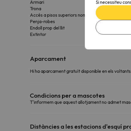
Si necessiteu cons
Armari
Trona
Accés a pisos superiors només mitjançant escales
Penja-robes
Endoll prop del llit
Extintor
Aparcament
Hi ha aparcament gratuït disponible en els voltants
Condicions per a mascotes
T'informem que aquest allotjament no admet mas
Distàncies a les estacions d'esquí p