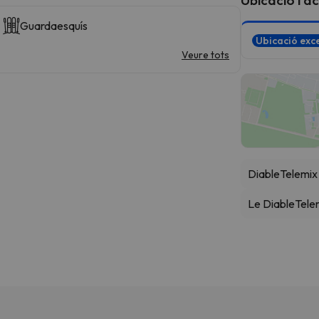
Guardaesquís
Ubicació exce
Veure tots
Diable
Telemix
Le Diable
Tele