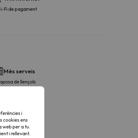
i-Fi de pagament
Més serveis
sposa de llençols
entavaixelles
evera
afetera
icroones
ferències i
tris de cuina
s cookies ens
arament
a web per a tu.
aules/Cadires
nt i rellevant.