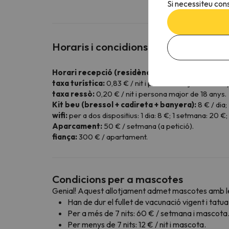
Si necessiteu cons
Horaris i concidions especials
Horari recepció (residència Ours Blanc):
de dill
taxa turística:
0,83 € / nit i persona major de 18 an
taxa ressò:
0,20 € / nit i persona major de 18 anys.
Kit beu (bressol + cadireta + banyera):
8 € / dia
wifi:
per a dos dispositius: 1 dia: 8 €; 1 setmana: 20 €
Aparcament:
50 € / setmana (a petició).
fiança:
300 € / apartament.
Condicions per a mascotes
Genial! Aquest allotjament admet mascotes amb le
Han de dur el fullet de vacunació vigent i tatuat
Per a més de 7 nits: 60 € / setmana i mascota
Per menys de 7 nits: 12 € / nit i mascota.