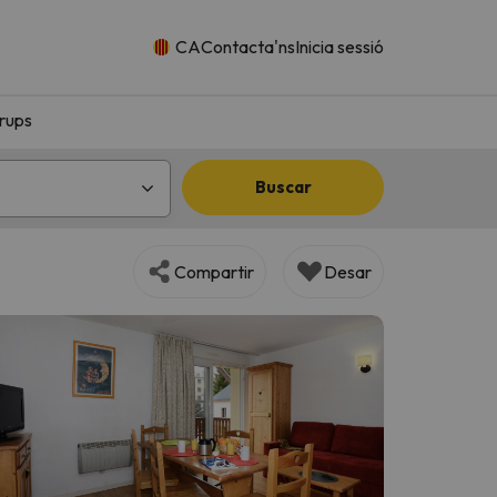
CA
Contacta'ns
Inicia sessió
rups
Buscar
Compartir
Desar