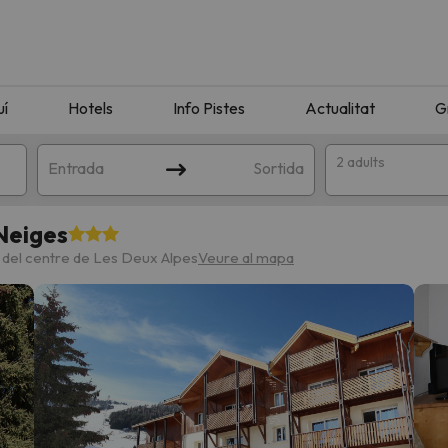
uí
Hotels
Info Pistes
Actualitat
G
2 adults
Entrada
Sortida
Neiges
 del centre de Les Deux Alpes
Veure al mapa
n amb la teva cerca. Intenteu modificar la destinació.