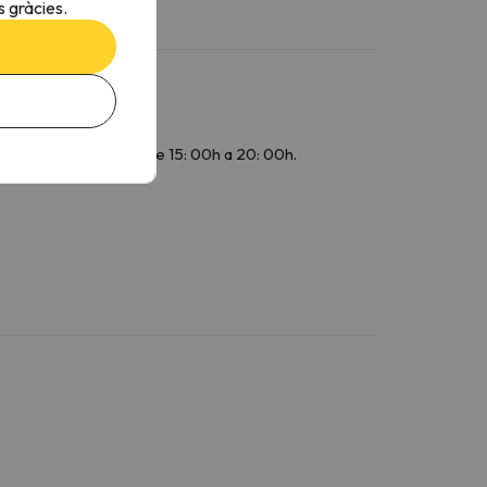
 gràcies.
a 20: 00h. Dissabtes: de 15: 00h a 20: 00h.