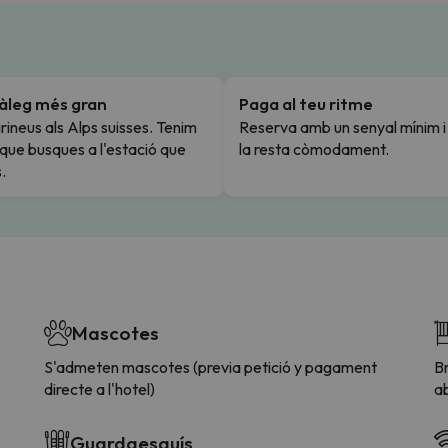
tàleg més gran
Paga al teu ritme
rineus als Alps suisses. Tenim
Reserva amb un senyal mínim 
l que busques a l'estació que
la resta còmodament.
.
Mascotes
S'admeten mascotes (previa petició y pagament
Br
directe a l'hotel)
ab
Guardaesquís