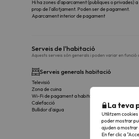
Hi ha zones d'aparcament (publiques o privades) a
prop de l'allotjament. Poden ser de pagament.
Aparcament interior de pagament
Serveis de l'habitació
Aquests serveis són generals i poden variar en funció d
Serveis generals habitació
Televisió
Zona de cuina
Wi-Fi de pagament a habitacions
Calefacció
La teva 
Bullidor d'aigua
Utilitzem cookies
poder mostrar pub
ajuden a mostrar e
En fer clic a "Acc