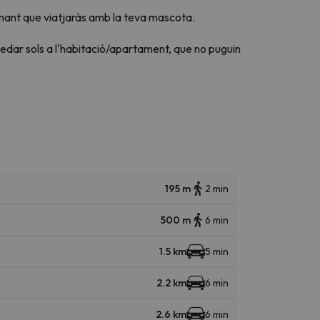
mant que viatjaràs amb la teva mascota.
edar sols a l'habitació/apartament, que no puguin
195 m
2 min
500 m
6 min
1.5 km
5 min
2.2 km
6 min
2.6 km
6 min