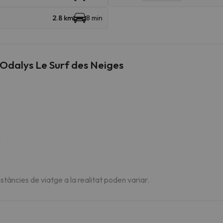
2.8 km
8 min
 Odalys Le Surf des Neiges
m
m
m
istàncies de viatge a la realitat poden variar.