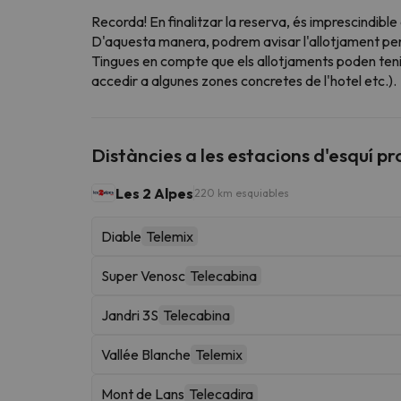
Recorda! En finalitzar la reserva, és imprescindible
D'aquesta manera, podrem avisar l'allotjament perqu
Tingues en compte que els allotjaments poden teni
accedir a algunes zones concretes de l'hotel etc.).
Distàncies a les estacions d'esquí p
Les 2 Alpes
220 km esquiables
Diable
Telemix
Super Venosc
Telecabina
Jandri 3S
Telecabina
Vallée Blanche
Telemix
Mont de Lans
Telecadira