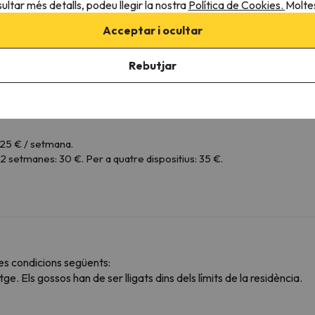
ultar més detalls, podeu llegir la nostra
Política de Cookies.
Moltes
Acceptar i ocultar
Rebutjar
uns a diumenge (excepte dissabtes): de 9: 00h a 12: 00h i de 16: 30h 
ys.
; 25 € / setmana.
; 2 setmanes: 30 €. Per a quatre dispositius: 35 €.
s condicions següents:
ge. Els gossos han de ser lligats dins dels límits de la residència.
.