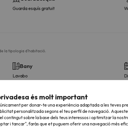
Guarda esquís gratuit
W
e la tipologia d'habitació.
Bany
Lavabo
Di
Dutxa o banyera
R
N
C
privadesa és molt important
M
 únicament per donar-te una experiència adaptada a les teves pre
Es
licitat personalitzada segons el teu perfil de navegació. Aqueste
P
l contingut sobre la base dels teus interessos i optimitzar la nostr
T
eptar i tancar", faràs que et puguem oferir una navegació més eficie