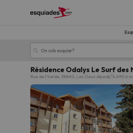
Esq
Résidence Odalys Le Surf des 
Esquí
Escapades
Rue de l'Irarde, 38860, Les Deux Alpes
A 690.6 m
!Vaja! No hem trobat resultats que coincideixi