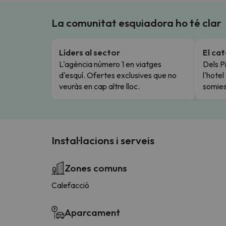
La comunitat esquiadora ho té clar
Líders al sector
El ca
L'agència número 1 en viatges
Dels Pi
d'esquí. Ofertes exclusives que no
l'hote
veuràs en cap altre lloc.
somies
Instal·lacions i serveis
Zones comuns
Calefacció
Aparcament