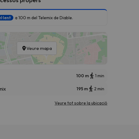
l·lent
a 100 m del Telemix de Diable.
Veure mapa
100 m
1 min
mix
195 m
2 min
Veure tot sobre la ubicació