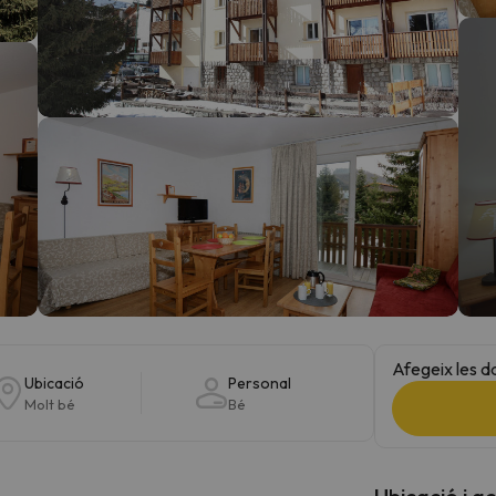
el nord. Quan trobi la seva brúixola torna.
Afegeix les d
Ubicació
Personal
Molt bé
Bé
Ubicació i a