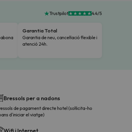
Trustpilot
4.4/5
Garantia Total
i abona
Garantia de neu, cancel·lació flexible i
atenció 24h.
Bressols per a nadons
essols de pagament directe hotel (sol·licita-ho
ans d'iniciar el viatge)
Wifi i Internet