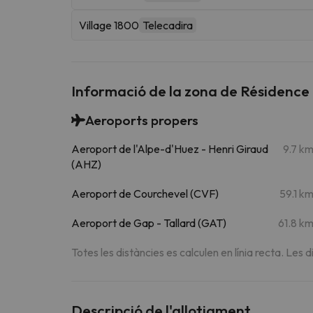
Village 1800
Telecadira
Informació de la zona de Résidence
Aeroports propers
Aeroport de l'Alpe-d'Huez - Henri Giraud
9.7 k
(AHZ)
Aeroport de Courchevel (CVF)
59.1 k
Aeroport de Gap - Tallard (GAT)
61.8 k
Totes les distàncies es calculen en línia recta. Les d
Descripció de l'allotjament