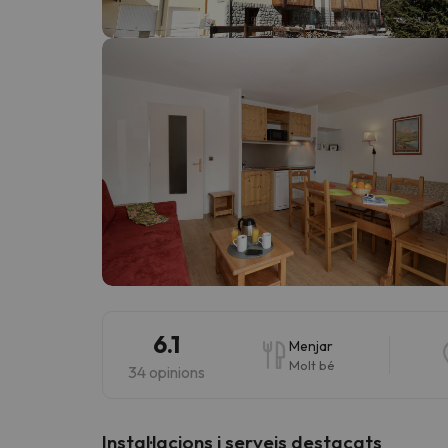
Vaja! Sembla que el nostre cercador ha perdut 
6.1
Menjar
Molt bé
34 opinions
Instal·lacions i serveis destacats