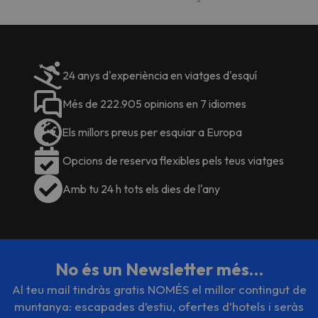
pels autobusos i cotxes. L'aeroport
de Tarbes-Lourdes és a 1 km.
24 anys d'experiència en viatges d'esquí
Més de 222.905 opinions en 7 idiomes
Els millors preus per esquiar a Europa
Opcions de reserva flexibles pels teus viatges
Amb tu 24 h tots els dies de l'any
No és un Newsletter més…
Al teu mail tindràs gratis NOMÉS el millor contingut de
muntanya: escapades d’estiu, ofertes d’hotels i seràs