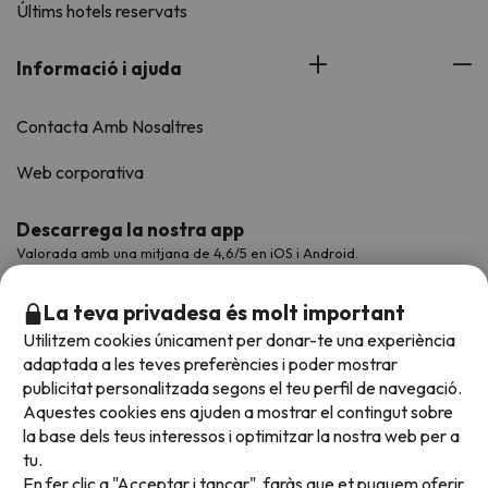
Últims hotels reservats
Informació i ajuda
Contacta Amb Nosaltres
Web corporativa
Descarrega la nostra app
Valorada amb una mitjana de 4,6/5 en iOS i Android.
La teva privadesa és molt important
Utilitzem cookies únicament per donar-te una experiència
adaptada a les teves preferències i poder mostrar
publicitat personalitzada segons el teu perfil de navegació.
Aquestes cookies ens ajuden a mostrar el contingut sobre
la base dels teus interessos i optimitzar la nostra web per a
tu.
En fer clic a "Acceptar i tancar", faràs que et puguem oferir