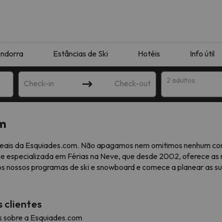
ndorra
Estâncias de Ski
Hotéis
Info útil
2 adultos
Check-in
Check-out
om
ha
s reais da Esquiades.com. Não apagamos nem omitimos nenhum com
e especializada em Férias na Neve, que desde 2002, oferece as m
os nossos programas de ski e snowboard e comece a planear as s
 clientes
corresponda à sua pesquisa. Tente modificar o destino.
es sobre a Esquiades.com