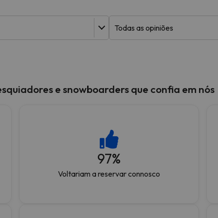
 caminho. Assim que encontrar a sua bússola, estará de volta.
esquiadores e snowboarders que confia em nós
97
%
Voltariam a reservar connosco