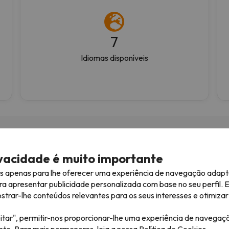
7
Idiomas disponíveis
ivacidade é muito importante
es apenas para lhe oferecer uma experiência de navegação adapt
06/04/2026
05/04/
ra apresentar publicidade personalizada com base no seu perfil. 
Experiência
Marcação de hotel
rar-lhe conteúdos relevantes para os seus interesses e otimizar 
xcelente serviço com tudo
Marcação de hotel, aluguer
itar", permitir-nos proporcionar-lhe uma experiência de navegaç
e precisamos para ter uma
material de esqui e compra
ante. Para mais pormenores, leia a nossa
Política de Cookies.