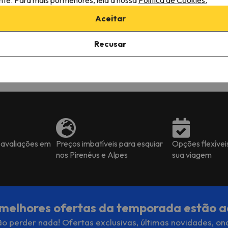
experiência de neve.
forfaits de forma clara e
Aceitar
transparente. Sem surpres
desagradáveis nos preços 
nos serviços. Correu tudo a
uel
Nuno
Recusar
100% como esperado, foi
chegar, dar o nome e tudo 
nem foi preciso mostrar os
Voucheaurs que tinha levad
impresso. Foi também possí
fazer alterações à reserva,
gerindo os serviços pedidos
 avaliações em
Preços imbatíveis para esquiar
Opções flexívei
nos Pirenéus e Alpes
sua viagem
melhores ofertas da temporada estão a
o perder nada! Ofertas exclusivas, últimas novidades, on