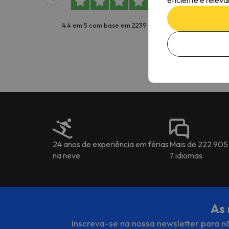
boa 
4.4 em 5 com base em 2239 avaliações
Mig
24 anos de experiência em férias
Mais de 222.905
na neve
7 idiomas
As 
Inscreva-se na nossa newsletter para nã