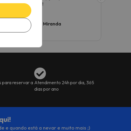
gostos!
as
ou
Ruben Miranda
Luís Ma
OK,
o
vel
.
s para reservar a
Atendimento 24h por dia, 365
dias por ano
qui!
de e quando está a nevar e muito mais ;)