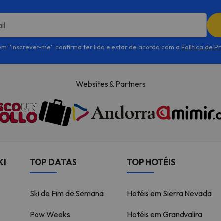
il
em ''Inscrever-me'' confirma ter lido e estar de acordo com a
Política de P
Websites & Partners
KI
TOP DATAS
TOP HOTÉIS
Ski de Fim de Semana
Hotéis em Sierra Nevada
Pow Weeks
Hotéis em Grandvalira