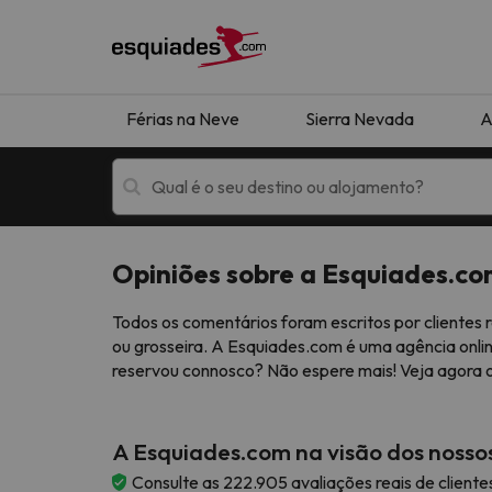
Férias na Neve
Sierra Nevada
A
Opiniões sobre a Esquiades.c
Férias na neve
Hotéis de montan
Todos os comentários foram escritos por cliente
ou grosseira. A Esquiades.com é uma agência onlin
reservou connosco? Não espere mais! Veja agora 
A Esquiades.com na visão dos nossos
Oops, não encontramos nenhum resultado que 
Consulte as 222.905 avaliações reais de client