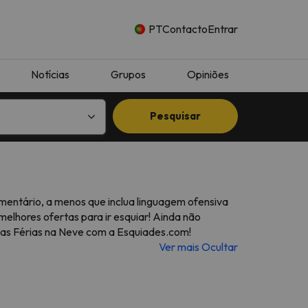
PT
Contacto
Entrar
Notícias
Grupos
Opiniões
Pesquisar
entário, a menos que inclua linguagem ofensiva
elhores ofertas para ir esquiar! Ainda não
uas Férias na Neve com a Esquiades.com!
Ver mais
Ocultar