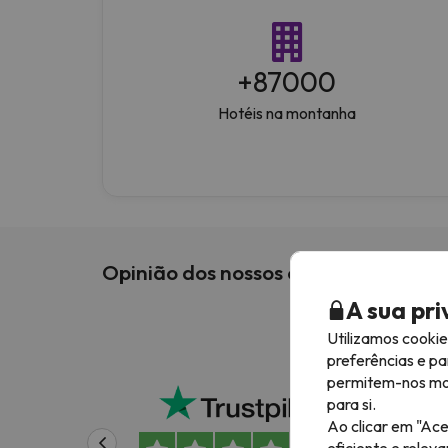
+
87000
Hotéis na montanha
Opinião dos nossos clientes
A sua pr
Utilizamos cooki
preferências e pa
Boa 
permitem-nos most
para si.
Um e
Ao clicar em "Ace
o qu
eficiente e relev