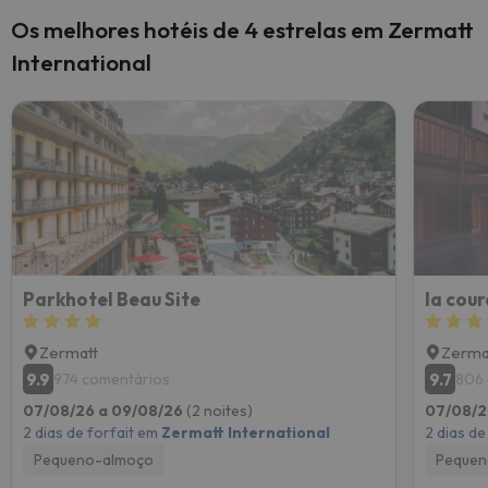
Os melhores hotéis de 4 estrelas em Zermatt
International
Parkhotel Beau Site
la cou
Zermatt
Zerma
9.9
9.7
974 comentários
806 
07/08/26 a 09/08/26
(2 noites)
07/08/2
2 dias de forfait em
Zermatt International
2 dias de
Pequeno-almoço
Pequen