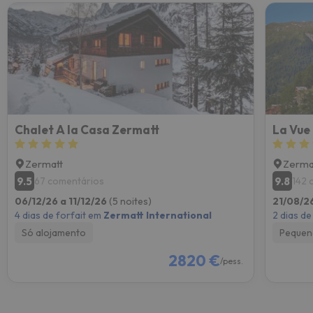
Chalet A la Casa Zermatt
La Vue
Zermatt
Zerma
9.5
9.8
67 comentários
142 
06/12/26 a 11/12/26
(5 noites)
21/08/2
4 dias de forfait em
Zermatt International
2 dias de
Só alojamento
Pequen
2820 €
/pess.