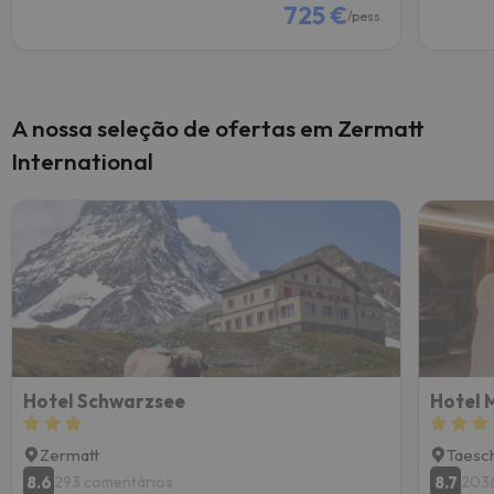
725 €
/pess.
A nossa seleção de ofertas em Zermatt
International
Hotel Schwarzsee
Hotel 
Zermatt
Taesc
8.6
8.7
293 comentários
2036