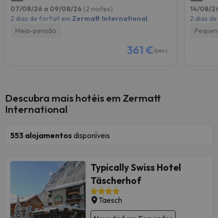
07/08/26 a 09/08/26
(2 noites)
14/08/2
2 dias de forfait em
Zermatt International
2 dias de
Meia-pensão
Pequen
361 €
/pess.
Descubra mais hotéis em Zermatt
International
553
alojamentos
disponíveis
Typically Swiss Hotel
Täscherhof
Taesch