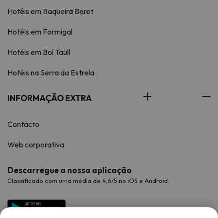
Hotéis em Baqueira Beret
Hotéis em Formigal
Hotéis em Boí Taüll
Hotéis na Serra da Estrela
INFORMAÇÃO EXTRA
Contacto
Web corporativa
Descarregue a nossa aplicação
Classificado com uma média de 4,6/5 no iOS e Android.