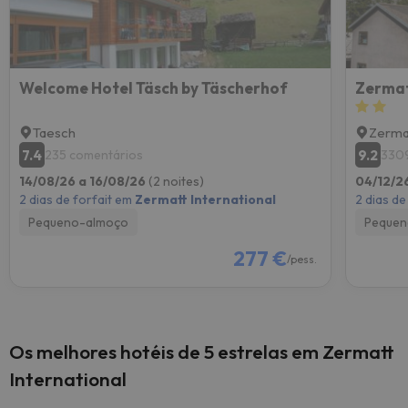
Welcome Hotel Täsch by Täscherhof
Zermat
Taesch
Zerma
7.4
9.2
235 comentários
3309
14/08/26 a 16/08/26
(2 noites)
04/12/2
2 dias de forfait em
Zermatt International
2 dias de
Pequeno-almoço
Pequen
277 €
/pess.
Os melhores hotéis de 5 estrelas em Zermatt
International