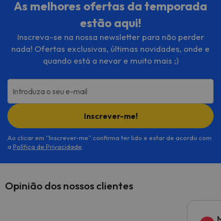
As melhores ofertas da temporada
estão aqui!
Inscreva-se na nossa newsletter para não perder
nada! Ofertas exclusivas, últimas novidades, onde e
quando está a nevar e muito mais ;)
Introduza o seu e-mail
Inscrever-me!
Ao clicar em ''Inscrever-me'' confirma ter lido e estar de acordo com
a
Política de Privacidade
.
Opinião dos nossos clientes