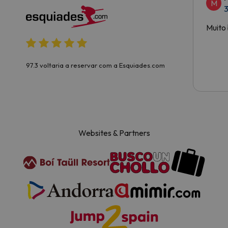
M
3
Muito 
97.3 voltaria a reservar com a Esquiades.com
Websites & Partners