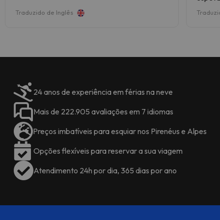
recepção após a sua chegada.
Traduzido de Inglês
Traduzi
Esta informação está sujeita a
alterações pelo alojamento.
24 anos de experiência em férias na neve
Mais de 222.905 avaliações em 7 idiomas
Preços imbatíveis para esquiar nos Pirenéus e Alpes
Opções flexíveis para reservar a sua viagem
Atendimento 24h por dia, 365 dias por ano