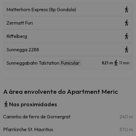
Matterhorn Express (8p Gondola)
Zermatt Furi
Riffelberg
Sunnegga 2288
Sunneggabahn Talstation
Funicular
821 m
11 min
A área envolvente do Apartment Meric
Nas proximidades
Caminho de ferro de Gornergrat
240 m
Pfarrkirche St. Mauritius
370 m