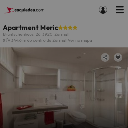
Apartment Meric
Brantschenhaus, 26, 3920, Zermatt
A 344.6 m do centro de Zermatt
Ver no mapa