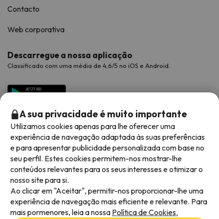
Contacto
Web corporativa
Descarregue a nossa aplicação
Classificado com uma média de 4,6/5 no iOS e Android.
A sua privacidade é muito importante
Utilizamos cookies apenas para lhe oferecer uma
experiência de navegação adaptada às suas preferências
e para apresentar publicidade personalizada com base no
seu perfil. Estes cookies permitem-nos mostrar-lhe
conteúdos relevantes para os seus interesses e otimizar o
Métodos de pagamento disponíveis
nosso site para si.
Ao clicar em "Aceitar", permitir-nos proporcionar-lhe uma
experiência de navegação mais eficiente e relevante. Para
mais pormenores, leia a nossa
Política de Cookies.