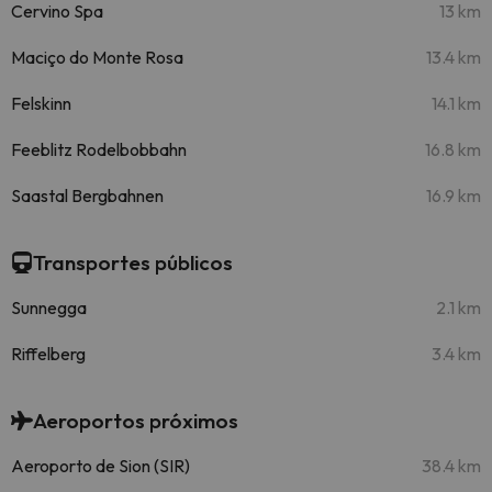
Cervino Spa
13 km
Maciço do Monte Rosa
13.4 km
Felskinn
14.1 km
Feeblitz Rodelbobbahn
16.8 km
Saastal Bergbahnen
16.9 km
Transportes públicos
Sunnegga
2.1 km
Riffelberg
3.4 km
Aeroportos próximos
Aeroporto de Sion (SIR)
38.4 km