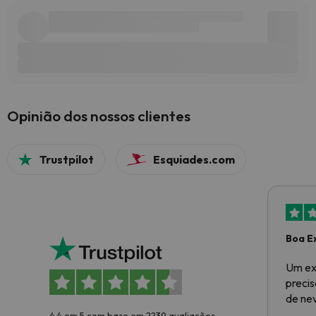
Opinião dos nossos clientes
Trustpilot
Esquiades.com
Boa E
Um ex
preci
de ne
4.4 em 5 com base em 2239 avaliações