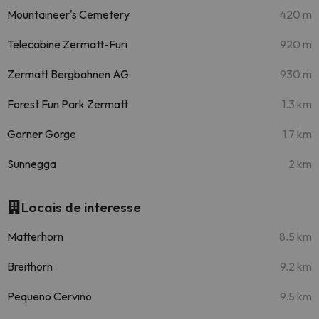
Mountaineer's Cemetery
420 m
Telecabine Zermatt-Furi
920 m
Zermatt Bergbahnen AG
930 m
Forest Fun Park Zermatt
1.3 km
Gorner Gorge
1.7 km
Sunnegga
2 km
Locais de interesse
Matterhorn
8.5 km
Breithorn
9.2 km
Pequeno Cervino
9.5 km