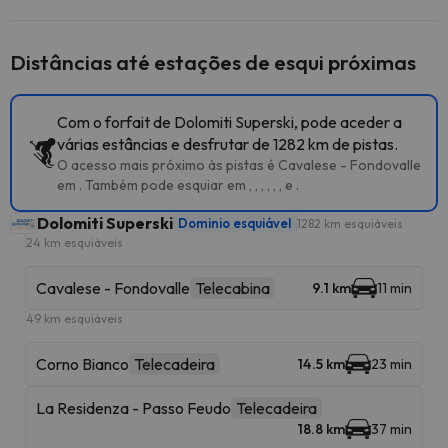
Distâncias até estações de esqui próximas
Com o forfait de Dolomiti Superski, pode aceder a
várias estâncias e desfrutar de 1282 km de pistas.
O acesso mais próximo às pistas é Cavalese - Fondovalle
em . Também pode esquiar em , , , , , , e .
Dolomiti Superski
Dominio esquiável
1282 km esquiáveis
24 km esquiáveis
Cavalese - Fondovalle
Telecabina
9.1 km
11 min
49 km esquiáveis
Corno Bianco
Telecadeira
14.5 km
23 min
La Residenza - Passo Feudo
Telecadeira
18.8 km
37 min