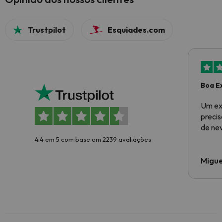
Trustpilot
Esquiades.com
Boa E
Um ex
preci
de ne
4.4 em 5 com base em 2239 avaliações
Migue