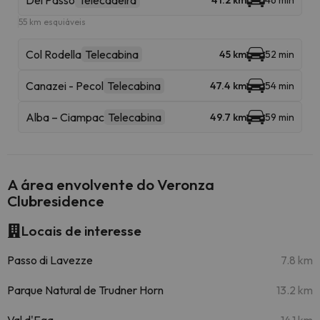
Del Passo
Telecadeira
41.2 km
46 min
55 km esquiáveis
Col Rodella
Telecabina
45 km
52 min
Canazei - Pecol
Telecabina
47.4 km
54 min
Alba – Ciampac
Telecabina
49.7 km
59 min
A área envolvente do Veronza
Clubresidence
Locais de interesse
Passo di Lavezze
7.8 km
Parque Natural de Trudner Horn
13.2 km