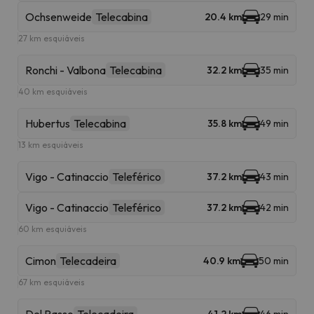
Ochsenweide
Telecabina
20.4 km
29 min
27 km esquiáveis
Ronchi - Valbona
Telecabina
32.2 km
35 min
40 km esquiáveis
Hubertus
Telecabina
35.8 km
49 min
13 km esquiáveis
Vigo - Catinaccio
Teleférico
37.2 km
43 min
Vigo - Catinaccio
Teleférico
37.2 km
42 min
60 km esquiáveis
Cimon
Telecadeira
40.9 km
50 min
67 km esquiáveis