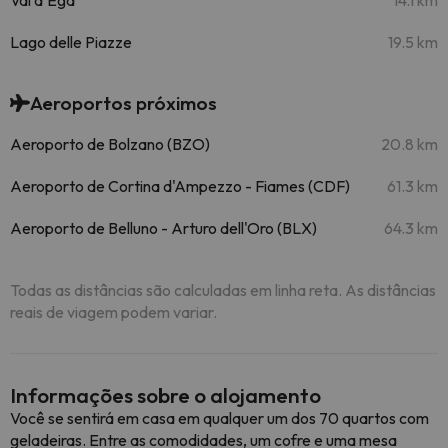
Val d'Ega
14.1 km
Lago delle Piazze
19.5 km
Aeroportos próximos
Aeroporto de Bolzano (BZO)
20.8 km
Aeroporto de Cortina d'Ampezzo - Fiames (CDF)
61.3 km
Aeroporto de Belluno - Arturo dell'Oro (BLX)
64.3 km
Todas as distâncias são calculadas em linha reta. As distâncias
reais de viagem podem variar.
Informações sobre o alojamento
Você se sentirá em casa em qualquer um dos 70 quartos com
geladeiras. Entre as comodidades, um cofre e uma mesa