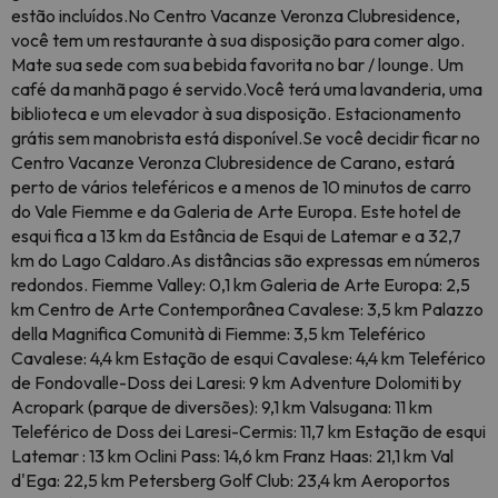
estão incluídos.No Centro Vacanze Veronza Clubresidence,
você tem um restaurante à sua disposição para comer algo.
Mate sua sede com sua bebida favorita no bar / lounge. Um
café da manhã pago é servido.Você terá uma lavanderia, uma
biblioteca e um elevador à sua disposição. Estacionamento
grátis sem manobrista está disponível.Se você decidir ficar no
Centro Vacanze Veronza Clubresidence de Carano, estará
perto de vários teleféricos e a menos de 10 minutos de carro
do Vale Fiemme e da Galeria de Arte Europa. Este hotel de
esqui fica a 13 km da Estância de Esqui de Latemar e a 32,7
km do Lago Caldaro.As distâncias são expressas em números
redondos. Fiemme Valley: 0,1 km Galeria de Arte Europa: 2,5
km Centro de Arte Contemporânea Cavalese: 3,5 km Palazzo
della Magnifica Comunità di Fiemme: 3,5 km Teleférico
Cavalese: 4,4 km Estação de esqui Cavalese: 4,4 km Teleférico
de Fondovalle-Doss dei Laresi: 9 km Adventure Dolomiti by
Acropark (parque de diversões): 9,1 km Valsugana: 11 km
Teleférico de Doss dei Laresi-Cermis: 11,7 km Estação de esqui
Latemar : 13 km Oclini Pass: 14,6 km Franz Haas: 21,1 km Val
d'Ega: 22,5 km Petersberg Golf Club: 23,4 km Aeroportos