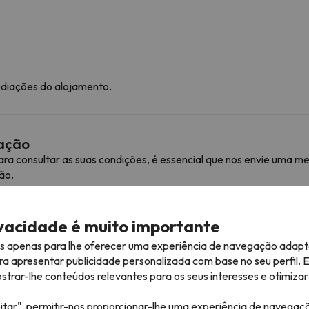
ediações do alojamento.
mação
ra consultar as suas condições, é essencial que nos envie uma
ão.
ivacidade é muito importante
róximas
es apenas para lhe oferecer uma experiência de navegação adapt
ra apresentar publicidade personalizada com base no seu perfil. 
m esquiáveis
rar-lhe conteúdos relevantes para os seus interesses e otimizar 
Area Ponte di Legno
1.4 km
3 min
itar", permitir-nos proporcionar-lhe uma experiência de navegaç