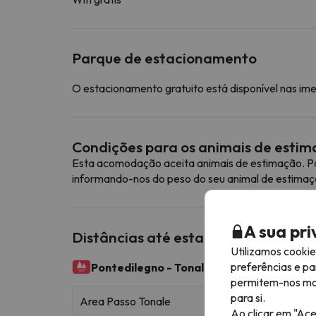
Parque de estacionamento
O estacionamento gratuito está disponível nas im
Condições para os animais de esti
Esta acomodação aceita animais de estimação. Pa
informando-nos do peso do seu animal de estimaç
A sua pr
Distâncias até estações de esqui p
Utilizamos cooki
preferências e pa
Pontedilegno - Tonale (Adamello Ski)
100 k
permitem-nos most
para si.
Area Passo Tonale
Ao clicar em "Ace