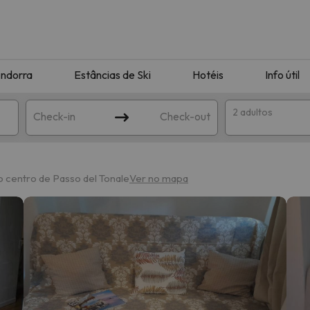
ndorra
Estâncias de Ski
Hotéis
Info útil
2 adultos
Check-in
Check-out
ha
o centro de Passo del Tonale
Ver no mapa
corresponda à sua pesquisa. Tente modificar o destino.