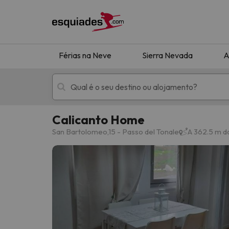
Férias na Neve
Sierra Nevada
A
Calicanto Home
Férias na neve
Hotéis de montan
San Bartolomeo,15 - Passo del Tonale
A 362.5 m d
Oops, não encontramos nenhum resultado que 