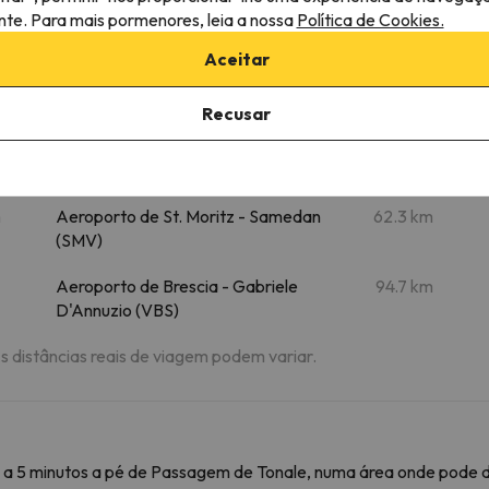
ante. Para mais pormenores, leia a nossa
Política de Cookies.
Aceitar
me
Recusar
Aeroportos próximos
m
Aeroporto de Bolzano (BZO)
61.4 km
m
Aeroporto de St. Moritz - Samedan
62.3 km
(SMV)
Aeroporto de Brescia - Gabriele
94.7 km
D'Annuzio (VBS)
As distâncias reais de viagem podem variar.
a 5 minutos a pé de Passagem de Tonale, numa área onde pode de