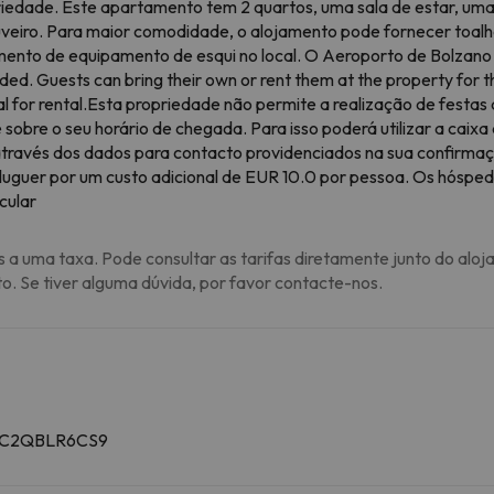
iedade. Este apartamento tem 2 quartos, uma sala de estar, uma
uveiro. Para maior comodidade, o alojamento pode fornecer toalh
to de equipamento de esqui no local. O Aeroporto de Bolzano f
ided. Guests can bring their own or rent them at the property for 
al for rental.Esta propriedade não permite a realização de festas 
obre o seu horário de chegada. Para isso poderá utilizar a caixa
través dos dados para contacto providenciados na sua confirmaçã
 aluguer por um custo adicional de EUR 10.0 por pessoa. Os hósp
cular
s a uma taxa. Pode consultar as tarifas diretamente junto do aloj
to. Se tiver alguma dúvida, por favor contacte-nos.
213C2QBLR6CS9