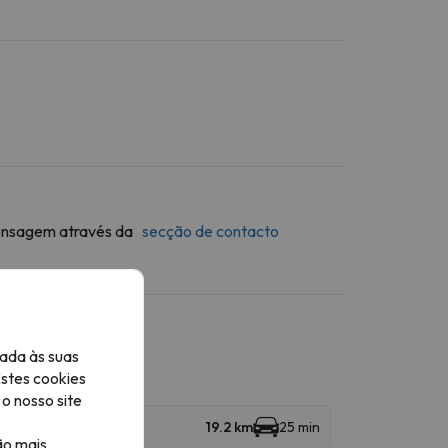
 mensagem através da
secção de contacto
ada às suas
Estes cookies
o nosso site
19.2 km
25 min
ão mais