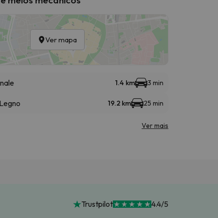
Ver mapa
nale
1.4 km
3 min
 Legno
19.2 km
25 min
Ver mais
Trustpilot
4.4/5