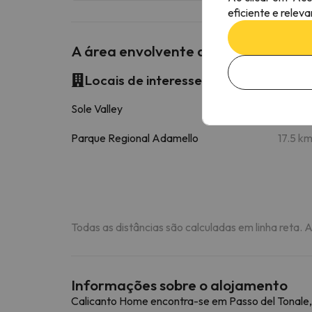
eficiente e relev
A área envolvente do Calicanto Ho
Locais de interesse
Sole Valley
15.1 k
Parque Regional Adamello
17.5 k
Todas as distâncias são calculadas em linha reta. 
Informações sobre o alojamento
Calicanto Home encontra-se em Passo del Tonale, 