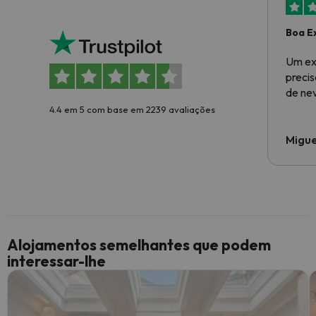
Boa E
Um ex
preci
de ne
4.4 em 5 com base em 2239 avaliações
Migue
Alojamentos semelhantes que podem
interessar-lhe