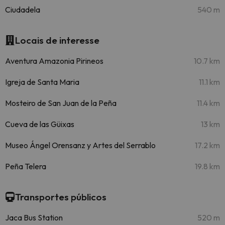
Ciudadela
540 m
Locais de interesse
Aventura Amazonia Pirineos
10.7 km
Igreja de Santa Maria
11.1 km
Mosteiro de San Juan de la Peña
11.4 km
Cueva de las Güixas
13 km
Museo Ángel Orensanz y Artes del Serrablo
17.2 km
Peña Telera
19.8 km
Transportes públicos
Jaca Bus Station
520 m