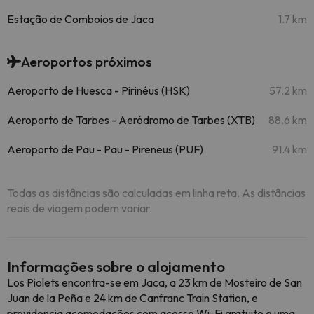
Estação de Comboios de Jaca
1.7 km
Aeroportos próximos
Aeroporto de Huesca - Pirinéus (HSK)
57.2 km
Aeroporto de Tarbes - Aeródromo de Tarbes (XTB)
88.6 km
Aeroporto de Pau - Pau - Pireneus (PUF)
91.4 km
Todas as distâncias são calculadas em linha reta. As distâncias
reais de viagem podem variar.
Informações sobre o alojamento
Los Piolets encontra-se em Jaca, a 23 km de Mosteiro de San
Juan de la Peña e 24 km de Canfranc Train Station, e
providencia acomodações com acesso Wi-Fi gratuito e uma