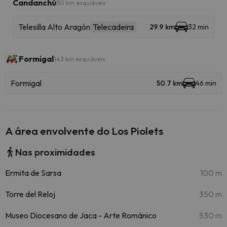
Candanchú
50 km esquiáveis
Telesilla Alto Aragón
Telecadeira
29.9 km
32 min
Formigal
143 km esquiáveis
Formigal
50.7 km
46 min
A área envolvente do Los Piolets
Nas proximidades
Ermita de Sarsa
100 m
Torre del Reloj
350 m
Museo Diocesano de Jaca - Arte Románico
530 m