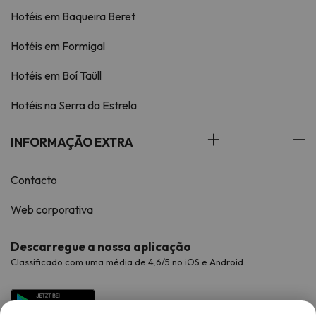
Hotéis em Baqueira Beret
Hotéis em Formigal
Hotéis em Boí Taüll
Hotéis na Serra da Estrela
INFORMAÇÃO EXTRA
Contacto
Web corporativa
Descarregue a nossa aplicação
Classificado com uma média de 4,6/5 no iOS e Android.