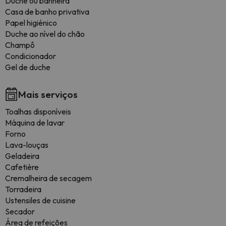
Duche ou banheira
Casa de banho privativa
Papel higiénico
Duche ao nível do chão
Champô
Condicionador
Gel de duche
Mais serviços
Toalhas disponíveis
Máquina de lavar
Forno
Lava-louças
Geladeira
Cafetière
Cremalheira de secagem
Torradeira
Ustensiles de cuisine
Secador
Área de refeições