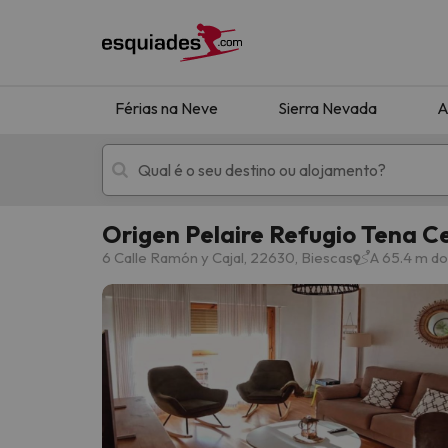
Férias na Neve
Sierra Nevada
A
Origen Pelaire Refugio Tena C
Férias na neve
Hotéis de montan
6 Calle Ramón y Cajal, 22630, Biescas
A 65.4 m do
Oops, não encontramos nenhum resultado que 