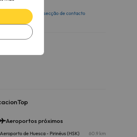
 mensagem através da
secção de contacto
icacionTop
Aeroportos próximos
Aeroporto de Huesca - Pirinéus (HSK)
60.9 km