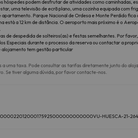
os hóspedes podem desfrutar de atividades como caminhadas, esq
estar, uma televisão de ecrã plano, uma cozinha equipada com frig
e apartamento. Parque Nacional de Ordesa e Monte Perdido fica
a está a 12 km de distância. O aeroporto mais próximo é o Aerop
.
as de despedida de solteiros(as) e festas semelhantes. Por favo
idos Especiais durante o processo da reserva ou contactar a pro
 alojamento tem gestão particular
s a uma taxa. Pode consultar as tarifas diretamente junto do aloj
to. Se tiver alguma dúvida, por favor contacte-nos.
SFCTU000022012000175925000000000000VU-HUESCA-21-26