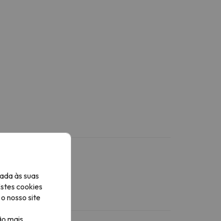
ada às suas
Estes cookies
stacionamento.
o nosso site
ão mais