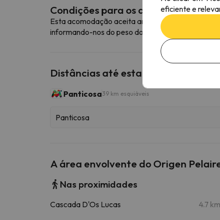
Condições para os animais de esti
eficiente e relev
Esta acomodação aceita animais de estimação. Pa
informando-nos do peso do seu animal de estimaç
Distâncias até estações de esqui p
Panticosa
39 km esquiáveis
Panticosa
A área envolvente do Origen Pelair
Nas proximidades
Cascada D'Os Lucas
4.7 k