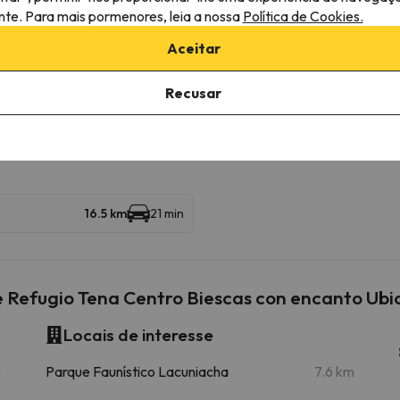
mação
ante. Para mais pormenores, leia a nossa
Política de Cookies.
ra consultar as suas condições, é essencial que nos envie uma
Aceitar
ão.
Recusar
róximas
16.5 km
21 min
e Refugio Tena Centro Biescas con encanto Ub
Locais de interesse
m
Parque Faunístico Lacuniacha
7.6 km