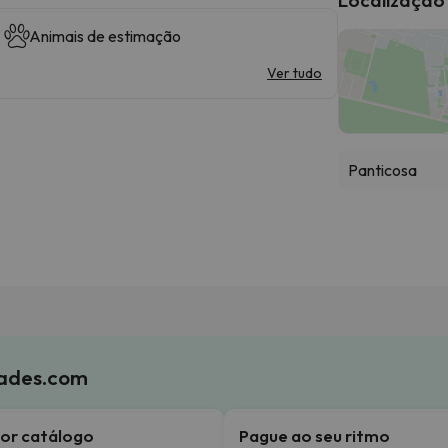
Animais de estimação
Ver tudo
Panticosa
iades.com
or catálogo
Pague ao seu ritmo