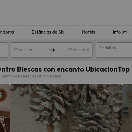
ndorra
Estâncias de Ski
Hotéis
Info útil
2 adultos
Check-in
Check-out
entro Biescas con encanto UbicacionTop
ha
 centro de Biescas
Ver no mapa
corresponda à sua pesquisa. Tente modificar o destino.