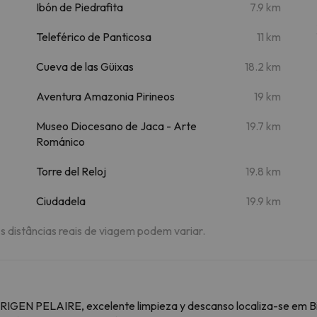
Ibón de Piedrafita
7.9 km
Teleférico de Panticosa
11 km
Cueva de las Güixas
18.2 km
Aventura Amazonia Pirineos
19 km
Museo Diocesano de Jaca - Arte
19.7 km
Románico
Torre del Reloj
19.8 km
Ciudadela
19.9 km
As distâncias reais de viagem podem variar.
ORIGEN PELAIRE, excelente limpieza y descanso localiza-se em 