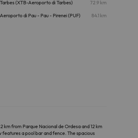
Tarbes (XTB-Aeroporto di Tarbes)
72.9 km
Aeroporto di Pau - Pau - Pirenei (PUF)
84.1 km
42 km from Parque Nacional de Ordesa and 12 km
ew features a pool bar and fence. The spacious