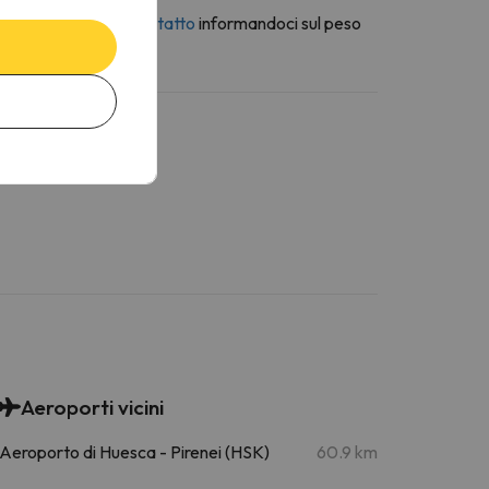
erso la
modulo di contatto
informandoci sul peso
Aeroporti vicini
Aeroporto di Huesca - Pirenei (HSK)
60.9 km