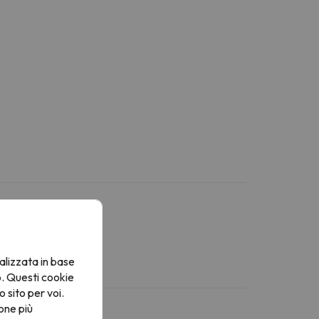
alizzata in base
o. Questi cookie
o sito per voi.
one più