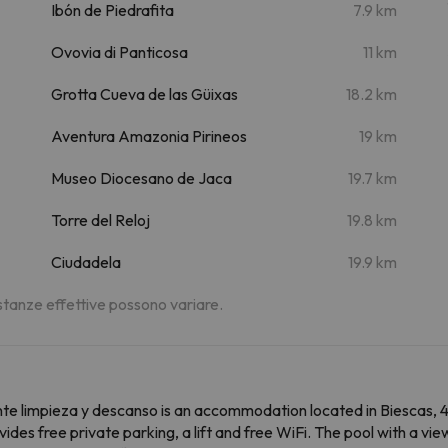
Ibón de Piedrafita
7.9 km
Ovovia di Panticosa
11 km
Grotta Cueva de las Güixas
18.2 km
Aventura Amazonia Pirineos
19 km
Museo Diocesano de Jaca
19.7 km
Torre del Reloj
19.8 km
Ciudadela
19.9 km
distanze effettive possono variare.
e limpieza y descanso is an accommodation located in Biescas, 
des free private parking, a lift and free WiFi. The pool with a vi