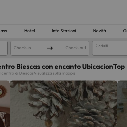
pass
Hotel
Info Stazioni
Novità
G
2 adulti
Check-in
Check-out
entro Biescas con encanto UbicacionTop
a
l centro di Biescas
Visualizza sulla mappa
ispondente alla sua ricerca. Provare a modificare la destinazione.