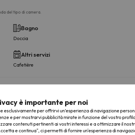
da del tipo di camera.
Bagno
Doccia
Altri servizi
Cafetière
ivacy è importante per noi
fre la possibilità di prenotare il posto auto in anticipo.
ie esclusivamente per offrirvi un’esperienza di navigazione person
enze e per mostrarvi pubblicità mirate in funzione del vostro profil
izzare contenuti pertinenti ai vostri interessi e a ottimizzare il nostr
ccetta e continua", ci permetti di fornire un'esperienza di navigazi