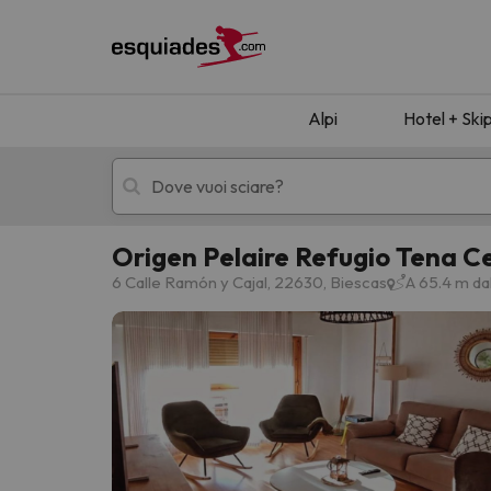
Alpi
Hotel + Ski
Origen Pelaire Refugio Tena C
Hotel + skipass
Hotel di montagn
6 Calle Ramón y Cajal, 22630, Biescas
A 65.4 m da
Ops, non abbiamo trovato alcun risultato corr