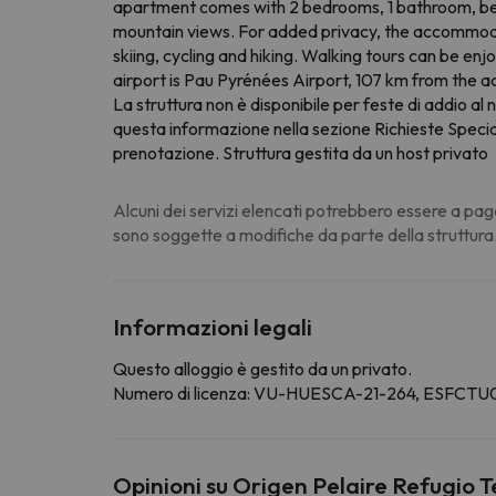
apartment comes with 2 bedrooms, 1 bathroom, bed l
mountain views. For added privacy, the accommodati
skiing, cycling and hiking. Walking tours can be 
airport is Pau Pyrénées Airport, 107 km from the
La struttura non è disponibile per feste di addio al n
questa informazione nella sezione Richieste Speciali
prenotazione. Struttura gestita da un host privato
Alcuni dei servizi elencati potrebbero essere a pag
sono soggette a modifiche da parte della struttura
Informazioni legali
Questo alloggio è gestito da un privato.
Numero di licenza: VU-HUESCA-21-264, ES
Opinioni su Origen Pelaire Refugio