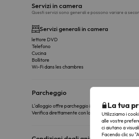
Servizi in camera
Questi servizi sono generali e possono variare a secon
Servizi generali in camera
lettore DVD
Telefono
Cucina
Bollitore
Wi-Fi dans les chambres
Parcheggio
La tua pr
L'alloggio offre parcheggio interno gratuito
Verifica direttamente con la struttura ricettiva se of
Utilizziamo i cook
alle vostre prefer
ci aiutano a visual
Facendo clic su "A
Condizioni degli animali domestici