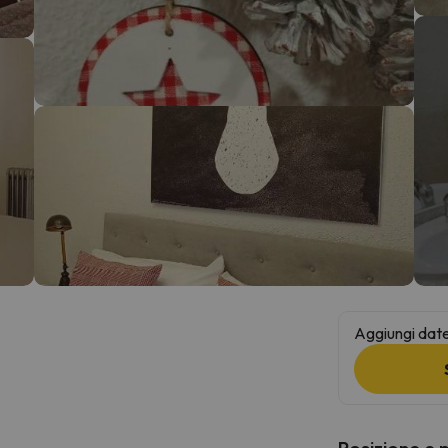
la strada. Non appena troverà la bussola, tornerà.
Aggiungi date 
Posizione e 