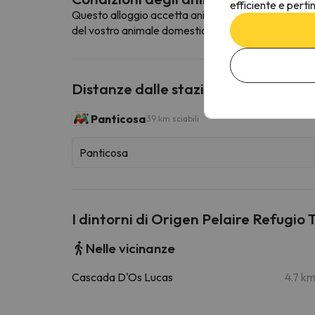
efficiente e perti
Questo alloggio accetta animali domestici. Per cons
del vostro animale domestico.
Distanze dalle stazioni sciistiche vic
Panticosa
39 km sciabili
Panticosa
I dintorni di Origen Pelaire Refugi
Nelle vicinanze
Cascada D'Os Lucas
4.7 k