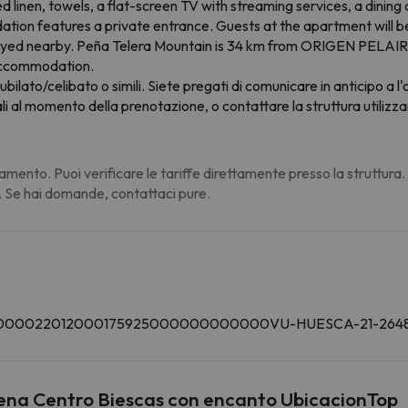
inen, towels, a flat-screen TV with streaming services, a dining ar
on features a private entrance. Guests at the apartment will be ab
enjoyed nearby. Peña Telera Mountain is 34 km from ORIGEN PELAIR
 accommodation.
ubilato/celibato o simili. Siete pregati di comunicare in anticipo a l'
 al momento della prenotazione, o contattare la struttura utilizzan
amento. Puoi verificare le tariffe direttamente presso la struttura
. Se hai domande, contattaci pure.
FCTU000022012000175925000000000000VU-HUESCA-21-264
 Tena Centro Biescas con encanto UbicacionTop