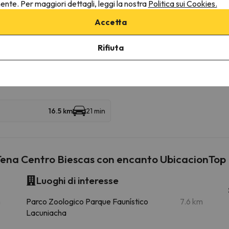
nente. Per maggiori dettagli, leggi la nostra
Politica sui Cookies.
ultarne le condizioni è indispensabile inviarci un messaggio attrav
Accetta
Rifiuta
ine
16.5 km
21 min
o Tena Centro Biescas con encanto UbicacionTop
Luoghi di interesse
m
Parco Zoologico Parque Faunístico
7.6 km
Lacuniacha