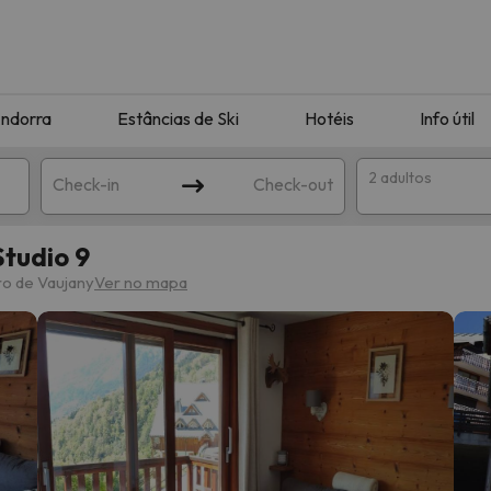
ndorra
Estâncias de Ski
Hotéis
Info útil
2 adultos
Check-in
Check-out
Studio 9
ha
ro de Vaujany
Ver no mapa
corresponda à sua pesquisa. Tente modificar o destino.