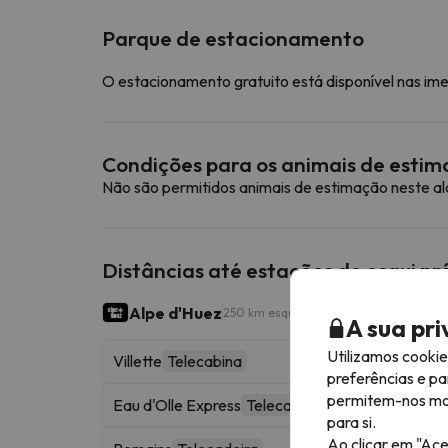
Parque de estacionamento
O estacionamento gratuito está disponível nas im
Condições para os animais de esti
Não são permitidos animais de estimação neste a
Distâncias até estações de esqui p
Alpe d'Huez
250 km esquiáveis
A sua pr
Utilizamos cooki
Villette
Telecabina
preferências e pa
permitem-nos most
Eau d'Olle Express
Telecabina
para si.
Ao clicar em "Ace