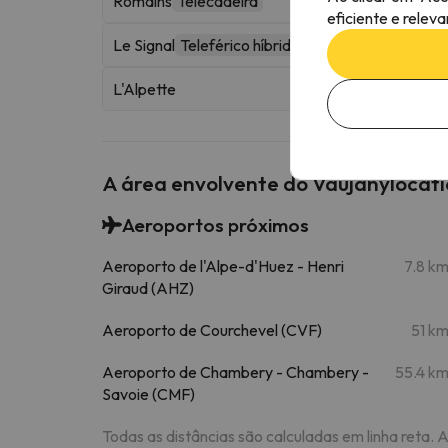
Romains
Telecadeira
eficiente e relev
Le Signal
Teleférico híbrido
L'Alpette
A área envolvente do Vaujanylocatio
Aeroportos próximos
Aeroporto de l'Alpe-d'Huez - Henri
7.8 k
Giraud (AHZ)
Aeroporto de Courchevel (CVF)
51 k
Aeroporto de Chambery - Chambery -
55.4 k
Savoie (CMF)
Todas as distâncias são calculadas em linha reta. 