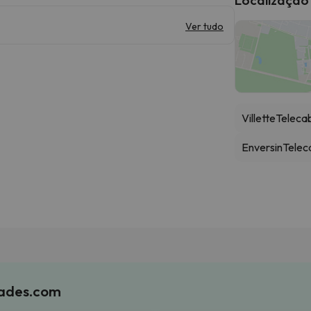
Ver tudo
Villette
Teleca
Enversin
Telec
iades.com