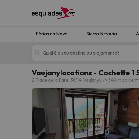
Férias na Neve
Sierra Nevada
A
Vaujanylocations - Cochette 1 
Férias na neve
Hotéis de montan
2 Place de la Fare, 38114, Vaujany
A 349 m do cent
Oops, não encontramos nenhum resultado que 