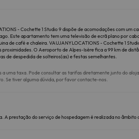
ONS - Cochette 1 Studio 9 dispõe de acomodações com um campo
 lago. Este apartamento tem uma televisão de ecrã plano por cabo
ina de café e chaleira. VAUJANYLOCATIONS - Cochette 1 Studio 9
proximidades. O Aeroporto de Alpes-Isère fica a 99 km de distâ
as de despedida de solteiros(as) e festas semelhantes.
s a uma taxa. Pode consultar as tarifas diretamente junto do aloj
to. Se tiver alguma dúvida, por favor contacte-nos.
. A prestação do serviço de hospedagem é realizada no âmbito de