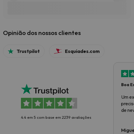
Opinião dos nossos clientes
Trustpilot
Esquiades.com
Boa E
Um ex
preci
de ne
4.4 em 5 com base em 2239 avaliações
Migue