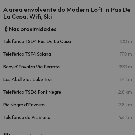
A área envolvente do Modern Loft In Pas De
La Casa, Wifi, Ski
Nas proximidades
Teleférico TSD4 Pas De La Casa
120 m
Teleférico TSF4 Solana
170 m
Bony d'Envalira Via Ferrata
990 m
Les Abelletes Lake Trail
1.4 km
Teleférico TSD6 Font Negre
2.8 km
Pic Negre d’Envalira
2.8 km
Teleférico de Pic Blanc
4.6 km