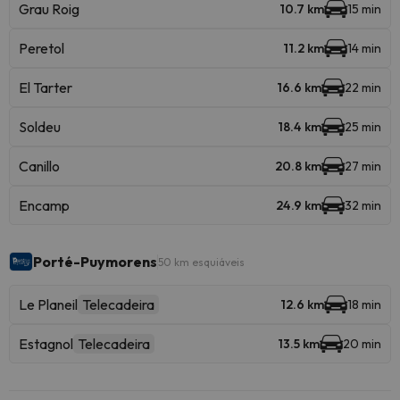
Grau Roig
10.7 km
15 min
Peretol
11.2 km
14 min
El Tarter
16.6 km
22 min
Soldeu
18.4 km
25 min
Canillo
20.8 km
27 min
Encamp
24.9 km
32 min
Porté-Puymorens
50 km esquiáveis
Le Planeil
Telecadeira
12.6 km
18 min
Estagnol
Telecadeira
13.5 km
20 min