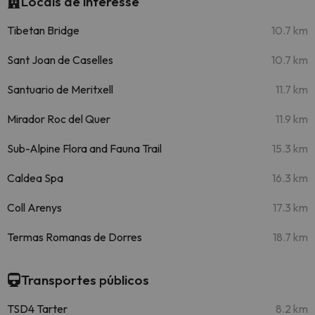
Locais de interesse
Tibetan Bridge
10.7 km
Sant Joan de Caselles
10.7 km
Santuario de Meritxell
11.7 km
Mirador Roc del Quer
11.9 km
Sub-Alpine Flora and Fauna Trail
15.3 km
Caldea Spa
16.3 km
Coll Arenys
17.3 km
Termas Romanas de Dorres
18.7 km
Transportes públicos
TSD4 Tarter
8.2 km