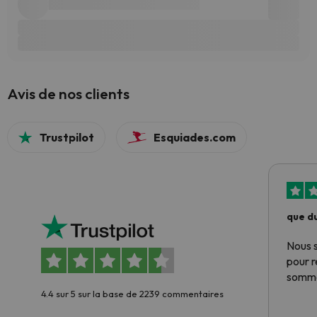
Avis de nos clients
Trustpilot
Esquiades.com
que du
Nous 
pour 
somme
4.4 sur 5 sur la base de 2239 commentaires