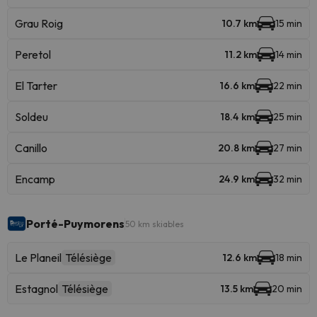
Grau Roig
10.7 km
15 min
Peretol
11.2 km
14 min
El Tarter
16.6 km
22 min
Soldeu
18.4 km
25 min
Canillo
20.8 km
27 min
Encamp
24.9 km
32 min
Porté-Puymorens
50 km skiables
Le Planeil
Télésiège
12.6 km
18 min
Estagnol
Télésiège
13.5 km
20 min