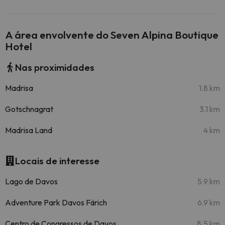
A área envolvente do Seven Alpina Boutique
Hotel
Nas proximidades
Madrisa
1.8 km
Gotschnagrat
3.1 km
Madrisa Land
4 km
Locais de interesse
Lago de Davos
5.9 km
Adventure Park Davos Färich
6.9 km
Centro de Congressos de Davos
8.5 km