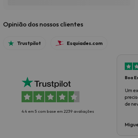
Opinião dos nossos clientes
Trustpilot
Esquiades.com
Boa E
Um ex
preci
de ne
4.4 em 5 com base em 2239 avaliações
Migue