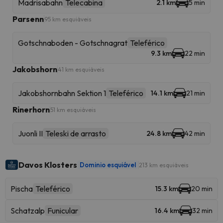
Madrisabahn
Telecabina
2.1 km
5 min
Parsenn
95 km esquiáveis
Gotschnaboden - Gotschnagrat
Teleférico
9.3 km
22 min
Jakobshorn
41 km esquiáveis
Jakobshornbahn Sektion 1
Teleférico
14.1 km
21 min
Rinerhorn
51 km esquiáveis
Juonli II
Teleski de arrasto
24.8 km
42 min
Davos Klosters
Dominio esquiável
213 km esquiáveis
Pischa
Teleférico
15.3 km
20 min
Schatzalp
Funicular
16.4 km
32 min