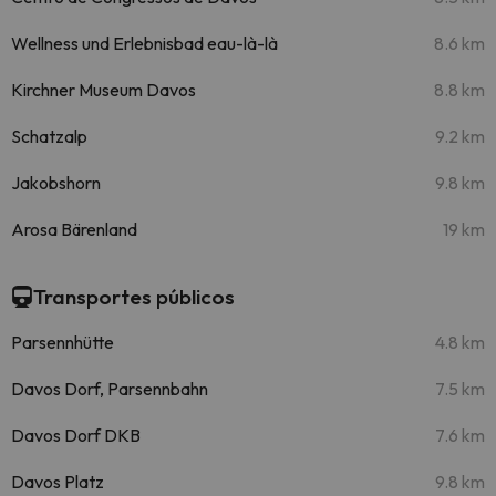
Wellness und Erlebnisbad eau-là-là
8.6 km
Kirchner Museum Davos
8.8 km
Schatzalp
9.2 km
Jakobshorn
9.8 km
Arosa Bärenland
19 km
Transportes públicos
Parsennhütte
4.8 km
Davos Dorf, Parsennbahn
7.5 km
Davos Dorf DKB
7.6 km
Davos Platz
9.8 km