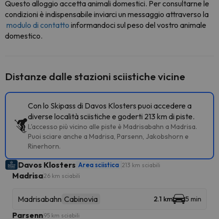
Questo alloggio accetta animali domestici. Per consultarne le
condizioni è indispensabile inviarci un messaggio attraverso la
modulo di contatto
informandoci sul peso del vostro animale
domestico.
Distanze dalle stazioni sciistiche vicine
Con lo Skipass di Davos Klosters puoi accedere a
diverse località sciistiche e goderti 213 km di piste.
L'accesso più vicino alle piste è Madrisabahn a Madrisa.
Puoi sciare anche a Madrisa, Parsenn, Jakobshorn e
Rinerhorn.
Davos Klosters
Area sciistica
213 km sciabili
Madrisa
26 km sciabili
Madrisabahn
Cabinovia
2.1 km
5 min
Parsenn
95 km sciabili