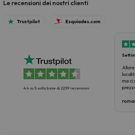
Le recensioni dei nostri clienti
Trustpilot
Esquiades.com
Setti
Allora
locali
ma ci 
prezzo
4.4 su 5 sulla base di 2239 recensioni
nostra 
econom
roman
costre
voluto
per 6 g
paghi 