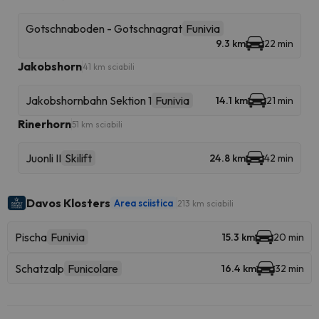
Gotschnaboden - Gotschnagrat
Funivia
9.3 km
22 min
Jakobshorn
41 km sciabili
Jakobshornbahn Sektion 1
Funivia
14.1 km
21 min
Rinerhorn
51 km sciabili
Juonli II
Skilift
24.8 km
42 min
Davos Klosters
Area sciistica
213 km sciabili
Pischa
Funivia
15.3 km
20 min
Schatzalp
Funicolare
16.4 km
32 min