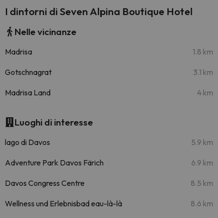
I dintorni di Seven Alpina Boutique Hotel
Nelle vicinanze
Madrisa
1.8 km
Gotschnagrat
3.1 km
Madrisa Land
4 km
Luoghi di interesse
lago di Davos
5.9 km
Adventure Park Davos Färich
6.9 km
Davos Congress Centre
8.5 km
Wellness und Erlebnisbad eau-là-là
8.6 km