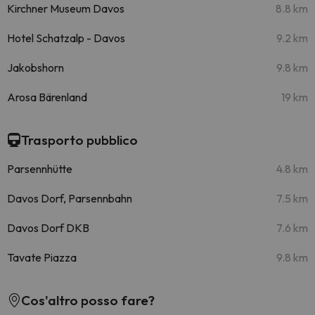
Kirchner Museum Davos
8.8 km
Hotel Schatzalp - Davos
9.2 km
Jakobshorn
9.8 km
Arosa Bärenland
19 km
Trasporto pubblico
Parsennhütte
4.8 km
Davos Dorf, Parsennbahn
7.5 km
Davos Dorf DKB
7.6 km
Tavate Piazza
9.8 km
Cos'altro posso fare?