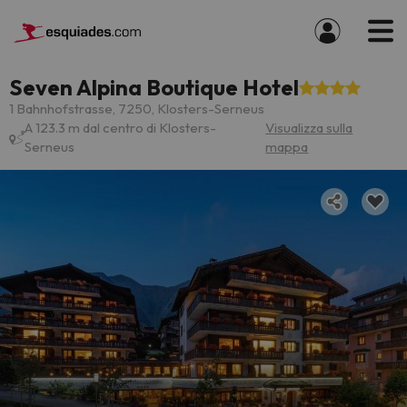
Seven Alpina Boutique Hotel
1 Bahnhofstrasse, 7250, Klosters-Serneus
A 123.3 m dal centro di Klosters-
Visualizza sulla
Serneus
mappa