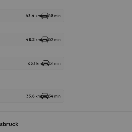
43.4 km
48 min
48.2 km
52 min
65.1 km
51 min
33.8 km
34 min
nsbruck