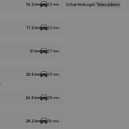
Schartenkogel
Telecadeira
16.2 km
23 min
17.2 km
22 min
21 km
27 min
25.8 km
29 min
s
26.8 km
28 min
28.2 km
36 min