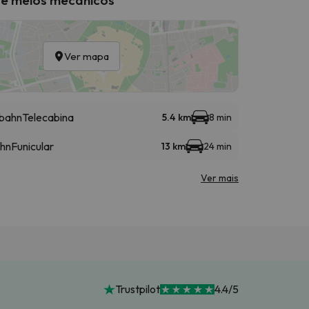
Ver mapa
lbahn
Telecabina
5.4 km
8 min
hn
Funicular
13 km
24 min
Ver mais
Trustpilot
4.4/5