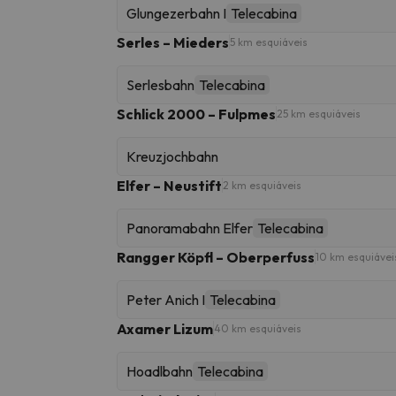
Glungezerbahn I
Telecabina
Serles – Mieders
5 km esquiáveis
Serlesbahn
Telecabina
Schlick 2000 – Fulpmes
25 km esquiáveis
Kreuzjochbahn
Elfer – Neustift
2 km esquiáveis
Panoramabahn Elfer
Telecabina
Rangger Köpfl – Oberperfuss
10 km esquiávei
Peter Anich I
Telecabina
Axamer Lizum
40 km esquiáveis
Hoadlbahn
Telecabina