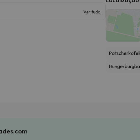
Ver tudo
Patscherkofe
Hungerburgba
iades.com