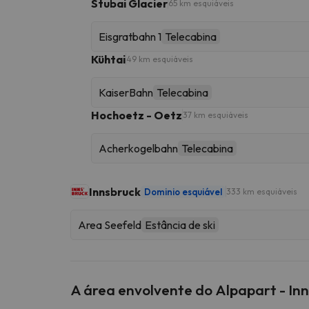
Stubai Glacier
65 km esquiáveis
Eisgratbahn 1
Telecabina
Kühtai
49 km esquiáveis
KaiserBahn
Telecabina
Hochoetz - Oetz
37 km esquiáveis
Acherkogelbahn
Telecabina
Innsbruck
Dominio esquiável
333 km esquiáveis
Area Seefeld
Estância de ski
A área envolvente do Alpapart - In