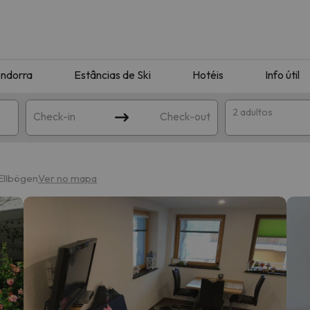
ndorra
Estâncias de Ski
Hotéis
Info útil
2 adultos
Check-in
Check-out
ha
Ellbögen
Ver no mapa
corresponda à sua pesquisa. Tente modificar o destino.