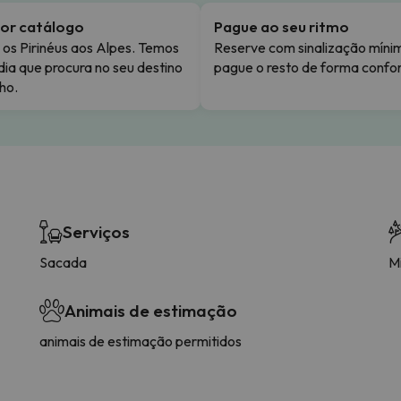
or catálogo
Pague ao seu ritmo
os Pirinéus aos Alpes. Temos
Reserve com sinalização míni
dia que procura no seu destino
pague o resto de forma confor
ho.
Serviços
Sacada
Mi
Animais de estimação
animais de estimação permitidos