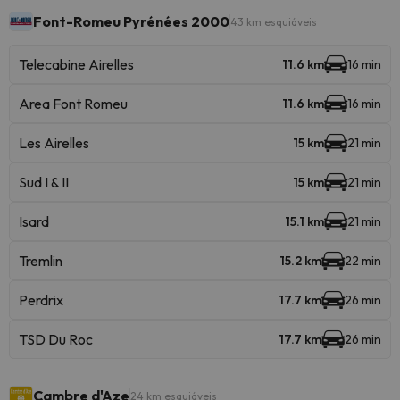
Font-Romeu Pyrénées 2000
43 km esquiáveis
Telecabine Airelles
11.6 km
16 min
Area Font Romeu
11.6 km
16 min
Les Airelles
15 km
21 min
Sud I & II
15 km
21 min
Isard
15.1 km
21 min
Tremlin
15.2 km
22 min
Perdrix
17.7 km
26 min
TSD Du Roc
17.7 km
26 min
Cambre d'Aze
24 km esquiáveis