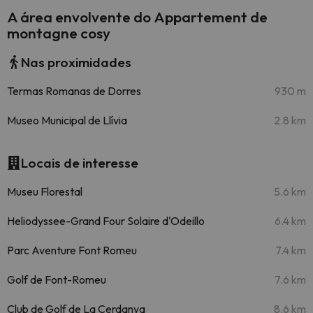
A área envolvente do Appartement de
montagne cosy
Nas proximidades
Termas Romanas de Dorres
930 m
Museo Municipal de Llívia
2.8 km
Locais de interesse
Museu Florestal
5.6 km
Heliodyssee-Grand Four Solaire d'Odeillo
6.4 km
Parc Aventure Font Romeu
7.4 km
Golf de Font-Romeu
7.6 km
Club de Golf de La Cerdanya
8.6 km