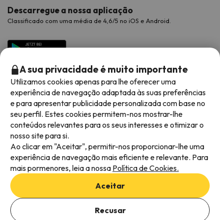
Descarregue a nossa aplicação
Classificado com uma média de 4,6/5 no iOS e Android.
A sua privacidade é muito importante
Utilizamos cookies apenas para lhe oferecer uma
experiência de navegação adaptada às suas preferências
e para apresentar publicidade personalizada com base no
seu perfil. Estes cookies permitem-nos mostrar-lhe
conteúdos relevantes para os seus interesses e otimizar o
Métodos de pagamento disponíveis
nosso site para si.
Ao clicar em "Aceitar", permitir-nos proporcionar-lhe uma
experiência de navegação mais eficiente e relevante. Para
mais pormenores, leia a nossa
Política de Cookies.
Termos e condições gerais
Aceitar
Privacidade dos dados
Adicionar datas para verificar a disponibilidade
Política de cookies
Recusar