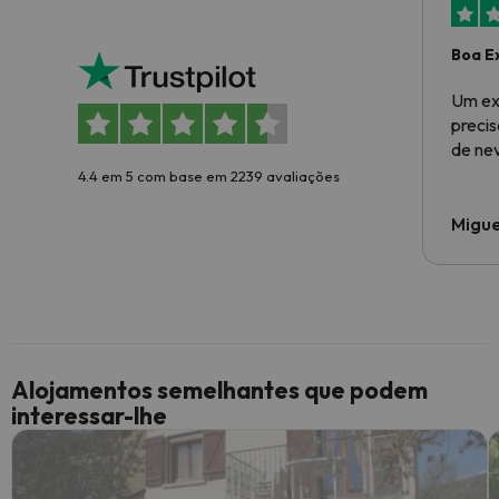
Boa E
Um ex
preci
de ne
4.4 em 5 com base em 2239 avaliações
Migue
Alojamentos semelhantes que podem
interessar-lhe