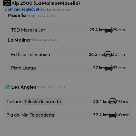
Alp 2500 (La Molina+Masella)
Dominio esquiável
145 km esquiáveis
Masella
74 km esquiáveis
TSD Masella Jet
23.4 km
29 min
La Molina
71 km esquiáveis
Edificio Telecabina
26.2 km
30 min
Pista Llarga
27 km
33 min
Les Angles
55 km esquiáveis
Collade
Teleski de arrasto
32.4 km
40 min
Pla del Mir
Telecadeira
32.4 km
40 min