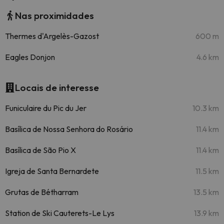
Nas proximidades
Thermes d'Argelès-Gazost
600 m
Eagles Donjon
4.6 km
Locais de interesse
Funiculaire du Pic du Jer
10.3 km
Basílica de Nossa Senhora do Rosário
11.4 km
Basílica de São Pio X
11.4 km
Igreja de Santa Bernardete
11.5 km
Grutas de Bétharram
13.5 km
Station de Ski Cauterets-Le Lys
13.9 km