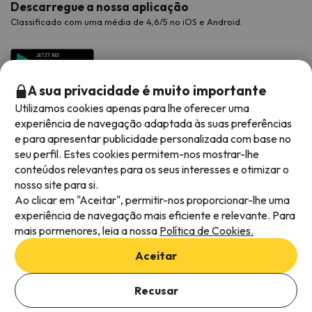
Descarregue a nossa aplicação
Classificado com uma média de 4,6/5 no iOS e Android.
A sua privacidade é muito importante
Utilizamos cookies apenas para lhe oferecer uma
experiência de navegação adaptada às suas preferências
e para apresentar publicidade personalizada com base no
seu perfil. Estes cookies permitem-nos mostrar-lhe
conteúdos relevantes para os seus interesses e otimizar o
Métodos de pagamento disponíveis
nosso site para si.
Ao clicar em "Aceitar", permitir-nos proporcionar-lhe uma
experiência de navegação mais eficiente e relevante. Para
mais pormenores, leia a nossa
Política de Cookies.
Termos e condições gerais
Aceitar
Privacidade dos dados
Adicionar datas para verificar a disponibilidade
Política de cookies
Recusar
Selecionar datas