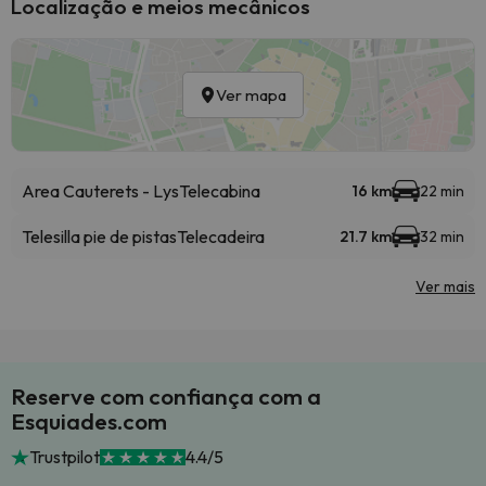
Localização e meios mecânicos
Ver mapa
Area Cauterets - Lys
Telecabina
16 km
22 min
Telesilla pie de pistas
Telecadeira
21.7 km
32 min
Ver mais
Reserve com confiança com a
Esquiades.com
Trustpilot
4.4/5