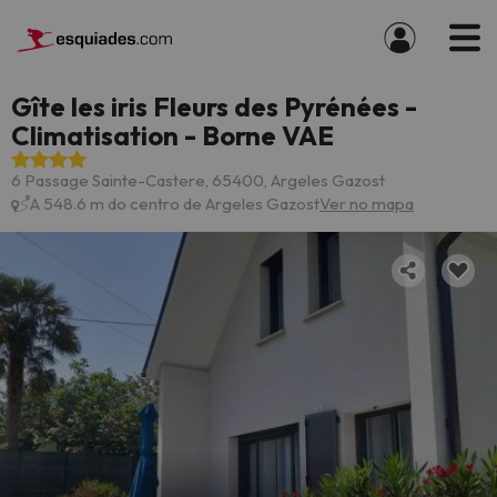
Gîte les iris Fleurs des Pyrénées -
Climatisation - Borne VAE
6 Passage Sainte-Castere, 65400, Argeles Gazost
A 548.6 m do centro de Argeles Gazost
Ver no mapa