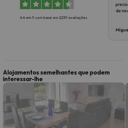
preci
de ne
4.4 em 5 com base em 2239 avaliações
Migue
Alojamentos semelhantes que podem
interessar-lhe