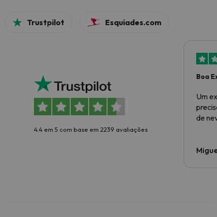
Trustpilot
Esquiades.com
Boa E
Um ex
preci
de ne
4.4 em 5 com base em 2239 avaliações
Migue