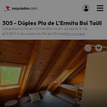
305 - Dúplex Pla de L'Ermita Boí Taüll
Urbanització Pla de l'Ermita Bloc linial I, escala B, 3r 5a
A 85.7 m do centro de Pla de l'Ermita
Ver no mapa