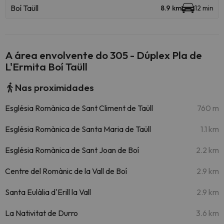
Boí Taüll
8.9 km
12 min
A área envolvente do 305 - Dúplex Pla de
L'Ermita Boí Taüll
Nas proximidades
Església Romànica de Sant Climent de Taüll
760 m
Església Romànica de Santa Maria de Taüll
1.1 km
Església Romànica de Sant Joan de Boí
2.2 km
Centre del Romànic de la Vall de Boí
2.9 km
Santa Eulàlia d'Erill la Vall
2.9 km
La Nativitat de Durro
3.6 km