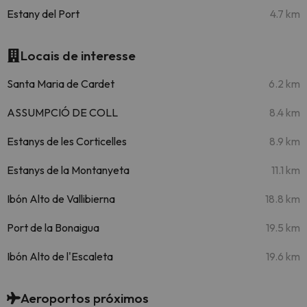
Estany del Port
4.7 km
Locais de interesse
Santa Maria de Cardet
6.2 km
ASSUMPCIÓ DE COLL
8.4 km
Estanys de les Corticelles
8.9 km
Estanys de la Montanyeta
11.1 km
Ibón Alto de Vallibierna
18.8 km
Port de la Bonaigua
19.5 km
Ibón Alto de l'Escaleta
19.6 km
Aeroportos próximos