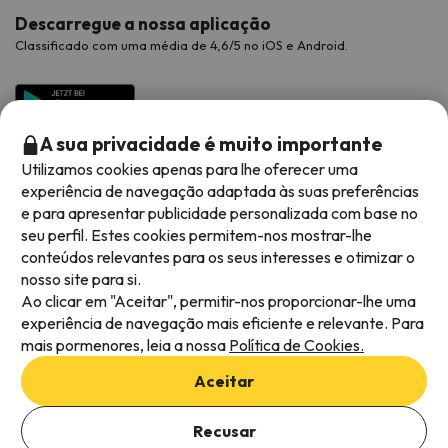
Descarregue a nossa aplicação
Classificado com uma média de 4,6/5 no iOS e Android.
A sua privacidade é muito importante
Utilizamos cookies apenas para lhe oferecer uma
experiência de navegação adaptada às suas preferências
e para apresentar publicidade personalizada com base no
seu perfil. Estes cookies permitem-nos mostrar-lhe
conteúdos relevantes para os seus interesses e otimizar o
Métodos de pagamento disponíveis
nosso site para si.
Ao clicar em "Aceitar", permitir-nos proporcionar-lhe uma
experiência de navegação mais eficiente e relevante. Para
mais pormenores, leia a nossa
Política de Cookies.
Termos e condições gerais
Aceitar
Privacidade dos dados
Adicionar datas para verificar a disponibilidade
Política de cookies
Recusar