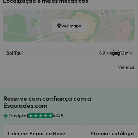
Localização e meios mecânicos
Ver mapa
Boí Taüll
8.9 km
12 min
Ver mais
Reserve com confiança com a
Esquiades.com
Trustpilot
4.4/5
Líder em Férias na Neve
O maior catálogo