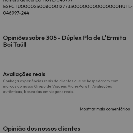
ESFCTU00002500800012773300000000000000HUTL-
046997-244
Opiniões sobre 305 - Dúplex Pla de L'Ermita
Boí Taüll
Avaliações reais
Conheça experiências reais de clientes que se hospedaram com
marcas do nosso Grupo de Viagens ViajesParaTi. Avaliações
autênticas, baseadas em viagens reais.
Mostrar mais comentários
Opinião dos nossos clientes