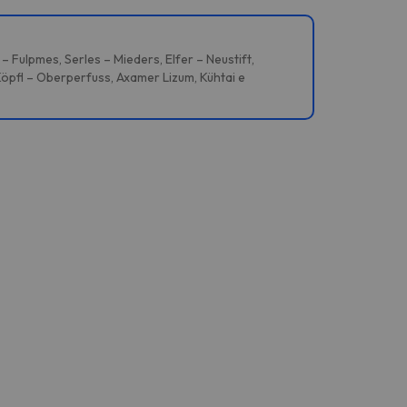
ulpmes, Serles – Mieders, Elfer – Neustift,
öpfl – Oberperfuss, Axamer Lizum, Kühtai e