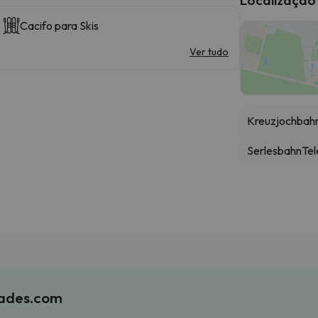
Cacifo para Skis
Ver tudo
Kreuzjochbah
Serlesbahn
Tel
iades.com