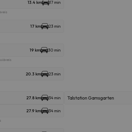
13.4 km
17 min
áveis
17 km
23 min
19 km
30 min
uiáveis
20.3 km
23 min
Talstation Gamsgarten
27.8 km
34 min
27.9 km
34 min
s