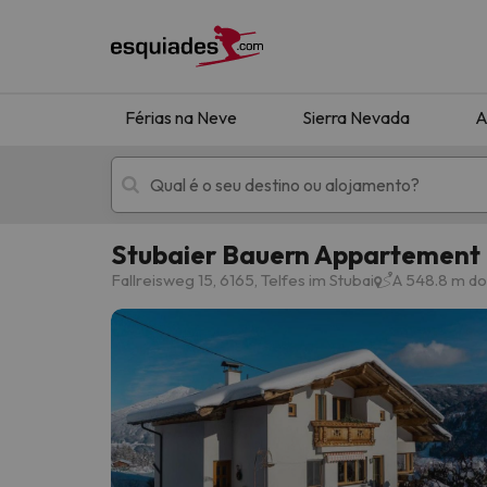
Férias na Neve
Sierra Nevada
A
Stubaier Bauern Appartement
Férias na neve
Hotéis de montan
Fallreisweg 15, 6165, Telfes im Stubai
A 548.8 m do
Oops, não encontramos nenhum resultado que 