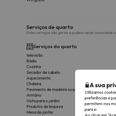
Serviços de quarto
Estes serviços são gerais e podem variar consoante o 
Serviços do quarto
televisão
Rádio
Cozinha
Secador de cabelo
Aquecimento
A sua pr
Chaleira
Pavimento de madeira ou parquet
Utilizamos cooki
Armário
preferências e pa
Vista para o jardim
permitem-nos most
Produtos de limpeza
para si.
Mesa de jantar
Ao clicar em "Ace