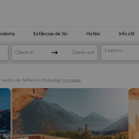
ndorra
Estâncias de Ski
Hotéis
Info útil
2 adultos
Check-in
Check-out
ha
 centro de Telfes im Stubai
Ver no mapa
corresponda à sua pesquisa. Tente modificar o destino.