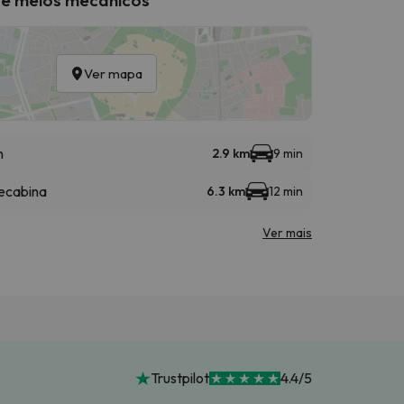
Ver mapa
n
2.9 km
9 min
ecabina
6.3 km
12 min
Ver mais
Trustpilot
4.4/5