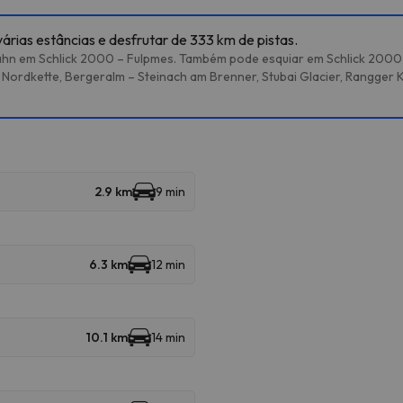
árias estâncias e desfrutar de 333 km de pistas.
hn em Schlick 2000 – Fulpmes. Também pode esquiar em Schlick 2000 – F
Nordkette, Bergeralm – Steinach am Brenner, Stubai Glacier, Rangger K
2.9 km
9 min
6.3 km
12 min
10.1 km
14 min