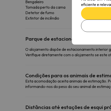
Bengaleiro
eficiente e relev
Tomada perto da cama
Detetor de fumo
Extintor de incêndio
Parque de estacionamento
O alojamento dispõe de estacionamento interior g
Verifique diretamente com o alojamento se este o
Condições para os animais de esti
Esta acomodação aceita animais de estimação. Pa
informando-nos do peso do seu animal de estimaç
Distâncias até estações de esqui p