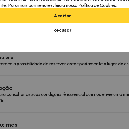
ante. Para mais pormenores, leia a nossa
Política de Cookies.
Aceitar
Recusar
ratuito
ferece a possibilidade de reservar antecipadamente o lugar de e
mação
ra consultar as suas condições, é essencial que nos envie uma
ão.
róximas