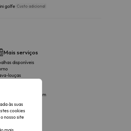
ni golfe
Custo adicional
Mais serviços
alhas disponíveis
orno
ava-louças
eladeira
afetière
remalheira de secagem
orradeira
ada às suas
tensiles de cuisine
Estes cookies
rea de refeições
o nosso site
ogões
ão mais