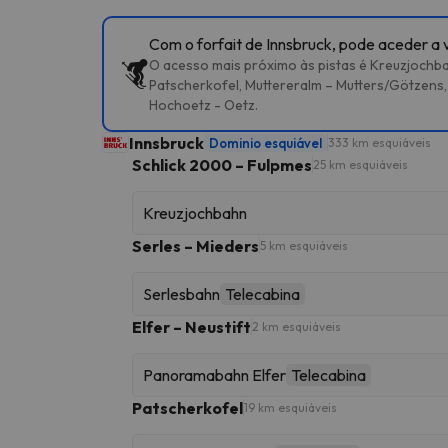
Com o forfait de Innsbruck, pode aceder a v
O acesso mais próximo às pistas é Kreuzjochba
Patscherkofel, Muttereralm – Mutters/Götzens, 
Hochoetz - Oetz.
Innsbruck
Dominio esquiável
333 km esquiáveis
Schlick 2000 – Fulpmes
25 km esquiáveis
Kreuzjochbahn
Serles – Mieders
5 km esquiáveis
Serlesbahn
Telecabina
Elfer – Neustift
2 km esquiáveis
Panoramabahn Elfer
Telecabina
Patscherkofel
19 km esquiáveis