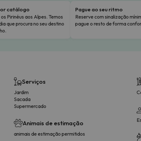
or catálogo
Pague ao seu ritmo
os Pirinéus aos Alpes. Temos
Reserve com sinalização míni
dia que procura no seu destino
pague o resto de forma confor
ho.
Serviços
Jardim
C
Sacada
Supermercado
E
Animais de estimação
animais de estimação permitidos