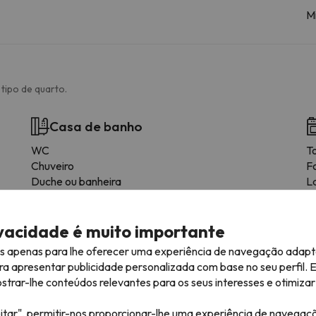
Mi
tipo de quarto.
Casa de banho
WC
To
Chuveiro
F
Duche ou banheira
L
Casa de banho privativa
G
Papel higiénico
C
ivacidade é muito importante
C
T
es apenas para lhe oferecer uma experiência de navegação adapt
Us
ra apresentar publicidade personalizada com base no seu perfil. 
Á
rar-lhe conteúdos relevantes para os seus interesses e otimizar 
F
itar", permitir-nos proporcionar-lhe uma experiência de navegaç