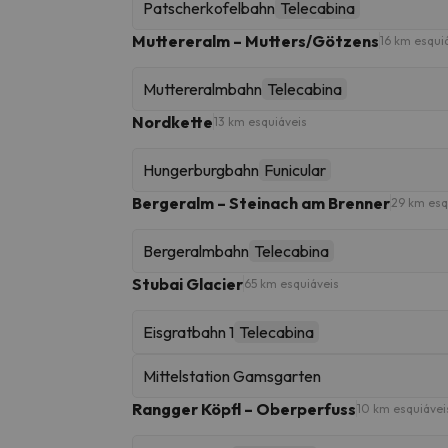
Patscherkofelbahn
Telecabina
Muttereralm – Mutters/Götzens
16 km esqui
Muttereralmbahn
Telecabina
Nordkette
13 km esquiáveis
Hungerburgbahn
Funicular
Bergeralm – Steinach am Brenner
29 km esq
Bergeralmbahn
Telecabina
Stubai Glacier
65 km esquiáveis
Eisgratbahn 1
Telecabina
Mittelstation Gamsgarten
Rangger Köpfl – Oberperfuss
10 km esquiávei