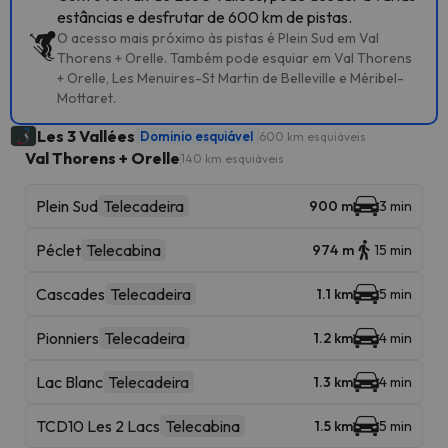
estâncias e desfrutar de 600 km de pistas.
O acesso mais próximo às pistas é Plein Sud em Val
Thorens + Orelle. Também pode esquiar em Val Thorens
+ Orelle, Les Menuires-St Martin de Belleville e Méribel-
Mottaret.
Les 3 Vallées
Dominio esquiável
600 km esquiáveis
Val Thorens + Orelle
140 km esquiáveis
Plein Sud
Telecadeira
900 m
3 min
Péclet
Telecabina
974 m
15 min
Cascades
Telecadeira
1.1 km
5 min
Pionniers
Telecadeira
1.2 km
4 min
Lac Blanc
Telecadeira
1.3 km
4 min
TCD10 Les 2 Lacs
Telecabina
1.5 km
5 min