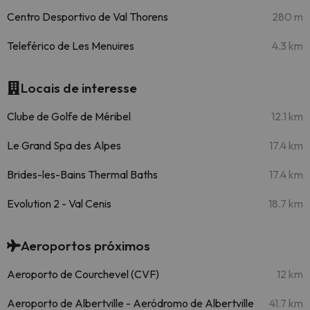
Centro Desportivo de Val Thorens
280 m
Teleférico de Les Menuires
4.3 km
Locais de interesse
Clube de Golfe de Méribel
12.1 km
Le Grand Spa des Alpes
17.4 km
Brides-les-Bains Thermal Baths
17.4 km
Evolution 2 - Val Cenis
18.7 km
Aeroportos próximos
Aeroporto de Courchevel (CVF)
12 km
Aeroporto de Albertville - Aeródromo de Albertville
41.7 km