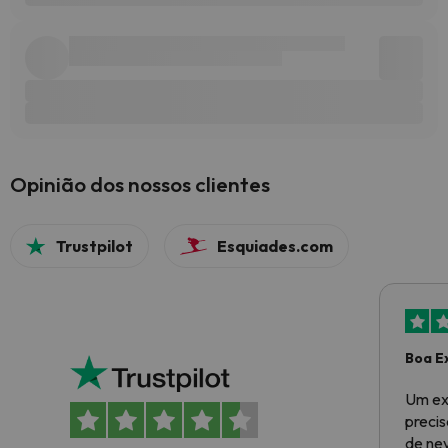
Opinião dos nossos clientes
Trustpilot
Esquiades.com
Boa E
Um ex
preci
de ne