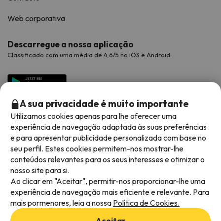
Web corporativa
Descarregue a nossa aplicação
Classificado com uma média de 4,6/5 no iOS e Android.
A sua privacidade é muito importante
Utilizamos cookies apenas para lhe oferecer uma
experiência de navegação adaptada às suas preferências
e para apresentar publicidade personalizada com base no
seu perfil. Estes cookies permitem-nos mostrar-lhe
conteúdos relevantes para os seus interesses e otimizar o
Métodos de pagamento disponíveis
nosso site para si.
Ao clicar em "Aceitar", permitir-nos proporcionar-lhe uma
experiência de navegação mais eficiente e relevante. Para
mais pormenores, leia a nossa
Política de Cookies.
Termos e condições gerais
Aceitar