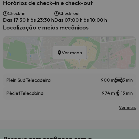
Horários de check-in e check-out
Check-in
Check-out
Das 17:30 h às 23:30 h
Das 07:00 h às 10:00 h
Localização e meios mecânicos
Ver mapa
Plein Sud
Telecadeira
900 m
3 min
Péclet
Telecabina
974 m
15 min
Ver mais
Reserve com confiança com a