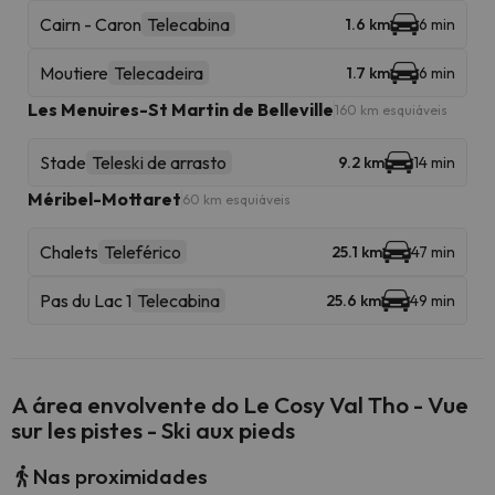
Cairn - Caron
Telecabina
1.6 km
6 min
Moutiere
Telecadeira
1.7 km
6 min
Les Menuires-St Martin de Belleville
160 km esquiáveis
Stade
Teleski de arrasto
9.2 km
14 min
Méribel-Mottaret
60 km esquiáveis
Chalets
Teleférico
25.1 km
47 min
Pas du Lac 1
Telecabina
25.6 km
49 min
A área envolvente do Le Cosy Val Tho - Vue
sur les pistes - Ski aux pieds
Nas proximidades