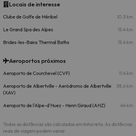
Locais de interesse
Clube de Golfe de Méribel
10.3 km
Le Grand Spa des Alpes
15.4 km
Brides-les-Bains Thermal Baths
15.4 km
Aeroportos próximos
Aeroporto de Courchevel (CVF)
11.4 km
Aeroporto de Albertville - Aeródromo de Albertville
38.6 km
(XAV)
Aeroporto de l'Alpe-d'Huez - Henri Giraud (AHZ)
44 km
Todas as distâncias são calculadas em linha reta. As distâncias
reais de viagem podem variar.