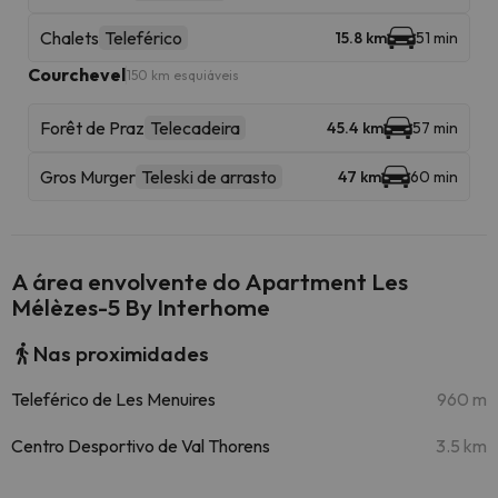
Chalets
Teleférico
15.8 km
51 min
Courchevel
150 km esquiáveis
Forêt de Praz
Telecadeira
45.4 km
57 min
Gros Murger
Teleski de arrasto
47 km
60 min
A área envolvente do Apartment Les
Mélèzes-5 By Interhome
Nas proximidades
Teleférico de Les Menuires
960 m
Centro Desportivo de Val Thorens
3.5 km