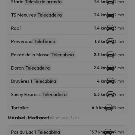
Stade
Teleski de arrasto
1.4 km
2 min
TS Menuires
Telecadeira
1.4 km
2 min
Roc 1
1.4 km
3 min
Preyerand
Teleférico
1.8 km
3 min
Pointe de la Masse
Telecabina
2.3 km
6 min
Doron
Telecadeira
2.4 km
6 min
Bruyères 1
Telecabina
4 km
8 min
Sunny Express
Telecadeira
5.3 km
9 min
Tortollet
6.4 km
19 min
Méribel-Mottaret
60 km esquiáveis
Pas du Lac 1
Telecabina
15.7 km
49 min