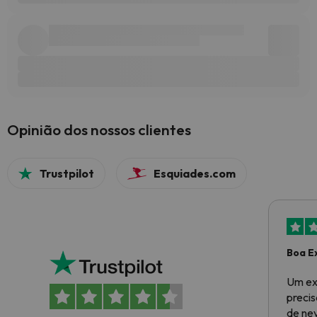
Opinião dos nossos clientes
Trustpilot
Esquiades.com
Boa E
Um ex
preci
de ne