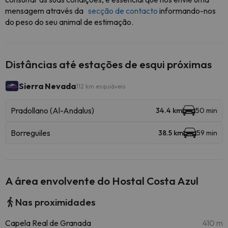
mensagem através da
secção de contacto
informando-nos
do peso do seu animal de estimação.
Distâncias até estações de esqui próximas
Sierra Nevada
112 km esquiáveis
Pradollano (Al-Andalus)
34.4 km
50 min
Borreguiles
38.5 km
59 min
A área envolvente do Hostal Costa Azul
Nas proximidades
Capela Real de Granada
410 m