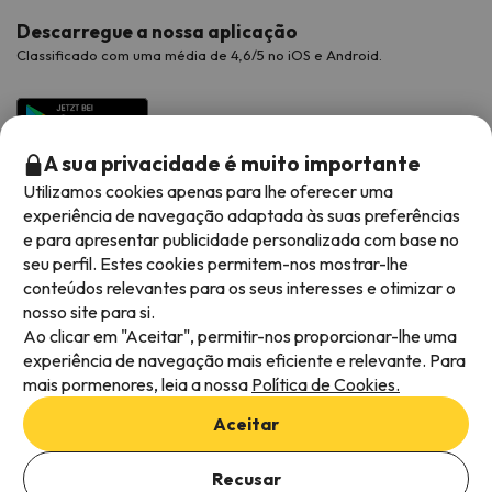
Descarregue a nossa aplicação
Classificado com uma média de 4,6/5 no iOS e Android.
A sua privacidade é muito importante
Utilizamos cookies apenas para lhe oferecer uma
experiência de navegação adaptada às suas preferências
e para apresentar publicidade personalizada com base no
seu perfil. Estes cookies permitem-nos mostrar-lhe
conteúdos relevantes para os seus interesses e otimizar o
Métodos de pagamento disponíveis
nosso site para si.
Ao clicar em "Aceitar", permitir-nos proporcionar-lhe uma
experiência de navegação mais eficiente e relevante. Para
mais pormenores, leia a nossa
Política de Cookies.
Termos e condições gerais
Aceitar
Privacidade dos dados
Adicionar datas para verificar a disponibilidade
Política de cookies
Recusar