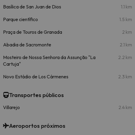
Basílica de San Juan de Dios
1.1 km
Parque científico
1.5 km
Praça de Touros de Granada
2 km
Abadia de Sacromonte
2.1 km
Mosteiro de Nossa Senhora da Assunção "La
2.2 km
Cartuja"
Novo Estádio de Los Cármenes
2.3 km
Transportes públicos
Villarejo
2.4 km
Aeroportos próximos