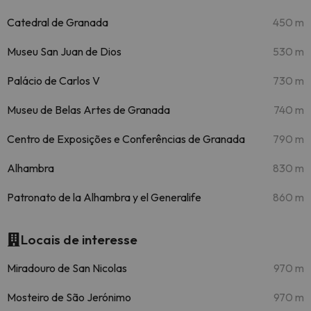
Catedral de Granada
450 m
Museu San Juan de Dios
530 m
Palácio de Carlos V
730 m
Museu de Belas Artes de Granada
740 m
Centro de Exposições e Conferências de Granada
790 m
Alhambra
830 m
Patronato de la Alhambra y el Generalife
860 m
Locais de interesse
Miradouro de San Nicolas
970 m
Mosteiro de São Jerónimo
970 m