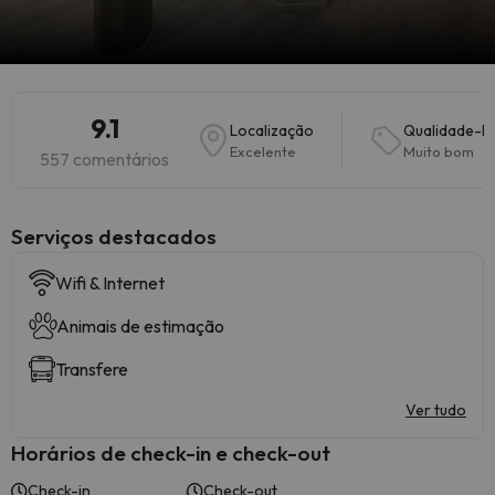
9.1
Localização
Qualidade-P
Excelente
Muito bom
557 comentários
Serviços destacados
Wifi & Internet
Animais de estimação
Transfere
Ver tudo
Horários de check-in e check-out
Check-in
Check-out