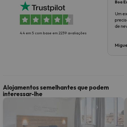
Boa E
Um ex
preci
de ne
4.4 em 5 com base em 2239 avaliações
Migue
Alojamentos semelhantes que podem
interessar-lhe