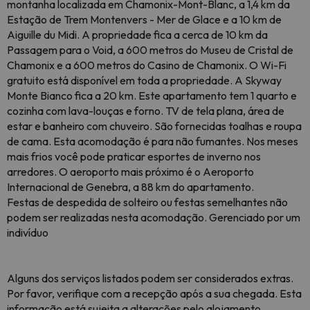
montanha localizada em Chamonix-Mont-Blanc, a 1,4 km da
Estação de Trem Montenvers - Mer de Glace e a 10 km de
Aiguille du Midi. A propriedade fica a cerca de 10 km da
Passagem para o Void, a 600 metros do Museu de Cristal de
Chamonix e a 600 metros do Casino de Chamonix. O Wi-Fi
gratuito está disponível em toda a propriedade. A Skyway
Monte Bianco fica a 20 km. Este apartamento tem 1 quarto e
cozinha com lava-louças e forno. TV de tela plana, área de
estar e banheiro com chuveiro. São fornecidas toalhas e roupa
de cama. Esta acomodação é para não fumantes. Nos meses
mais frios você pode praticar esportes de inverno nos
arredores. O aeroporto mais próximo é o Aeroporto
Internacional de Genebra, a 88 km do apartamento.
Festas de despedida de solteiro ou festas semelhantes não
podem ser realizadas nesta acomodação. Gerenciado por um
indivíduo
Alguns dos serviços listados podem ser considerados extras.
Por favor, verifique com a recepção após a sua chegada. Esta
informação está sujeita a alterações pelo alojamento.