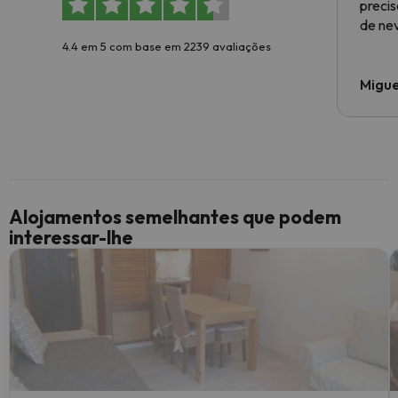
preci
de ne
4.4 em 5 com base em 2239 avaliações
Migue
Alojamentos semelhantes que podem
interessar-lhe