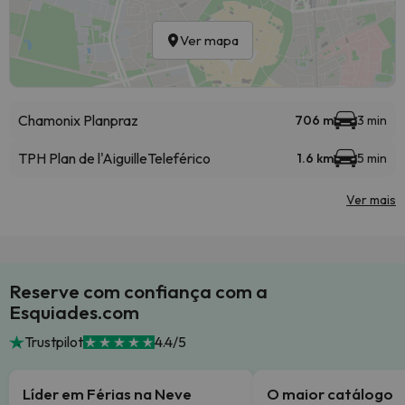
Ver mapa
Chamonix Planpraz
706 m
3 min
TPH Plan de l'Aiguille
Teleférico
1.6 km
5 min
Ver mais
Reserve com confiança com a
Esquiades.com
Trustpilot
4.4/5
Líder em Férias na Neve
O maior catálogo