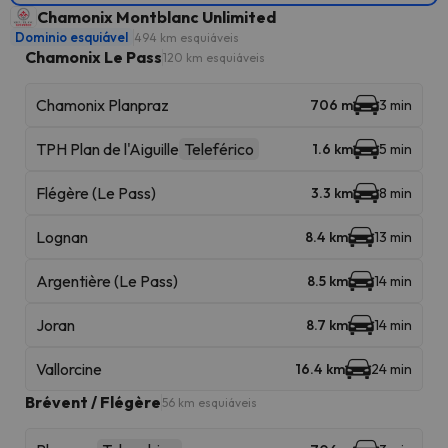
Chamonix Montblanc Unlimited
Dominio esquiável
494 km esquiáveis
Chamonix Le Pass
120 km esquiáveis
Chamonix Planpraz
706 m
3 min
TPH Plan de l'Aiguille
Teleférico
1.6 km
5 min
Flégère (Le Pass)
3.3 km
8 min
Lognan
8.4 km
13 min
Argentière (Le Pass)
8.5 km
14 min
Joran
8.7 km
14 min
Vallorcine
16.4 km
24 min
Brévent / Flégère
56 km esquiáveis