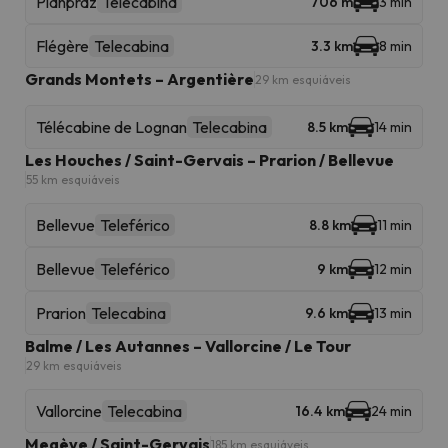
Planpraz
Telecabina
706 m
3 min
Flégère
Telecabina
3.3 km
8 min
Grands Montets – Argentière
29 km esquiáveis
Télécabine de Lognan
Telecabina
8.5 km
14 min
Les Houches / Saint-Gervais – Prarion / Bellevue
55 km esquiáveis
Bellevue
Teleférico
8.8 km
11 min
Bellevue
Teleférico
9 km
12 min
Prarion
Telecabina
9.6 km
13 min
Balme / Les Autannes – Vallorcine / Le Tour
29 km esquiáveis
Vallorcine
Telecabina
16.4 km
24 min
Megève / Saint-Gervais
185 km esquiáveis