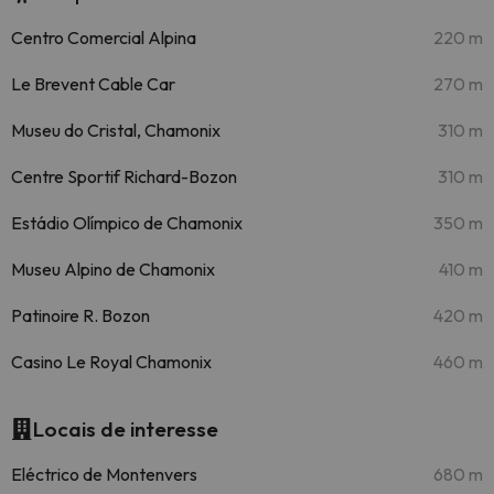
Centro Comercial Alpina
220 m
Le Brevent Cable Car
270 m
Museu do Cristal, Chamonix
310 m
Centre Sportif Richard-Bozon
310 m
Estádio Olímpico de Chamonix
350 m
Museu Alpino de Chamonix
410 m
Patinoire R. Bozon
420 m
Casino Le Royal Chamonix
460 m
Locais de interesse
Eléctrico de Montenvers
680 m