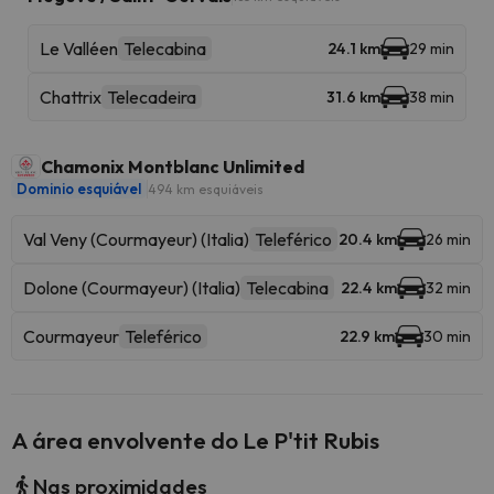
Le Valléen
Telecabina
24.1 km
29 min
Chattrix
Telecadeira
31.6 km
38 min
Chamonix Montblanc Unlimited
Dominio esquiável
494 km esquiáveis
Val Veny (Courmayeur) (Italia)
Teleférico
20.4 km
26 min
Dolone (Courmayeur) (Italia)
Telecabina
22.4 km
32 min
Courmayeur
Teleférico
22.9 km
30 min
A área envolvente do Le P'tit Rubis
Nas proximidades