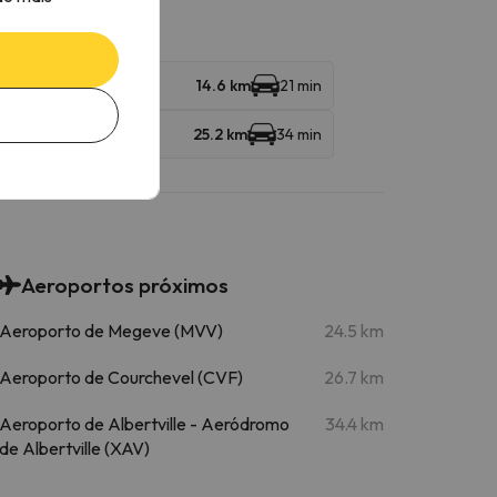
14.6 km
21 min
25.2 km
34 min
Aeroportos próximos
Aeroporto de Megeve (MVV)
24.5 km
Aeroporto de Courchevel (CVF)
26.7 km
Aeroporto de Albertville - Aeródromo
34.4 km
de Albertville (XAV)