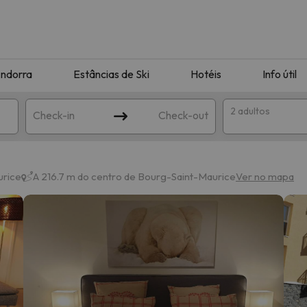
ndorra
Estâncias de Ski
Hotéis
Info útil
2 adultos
Check-in
Check-out
ha
urice
A 216.7 m do centro de Bourg-Saint-Maurice
Ver no mapa
corresponda à sua pesquisa. Tente modificar o destino.