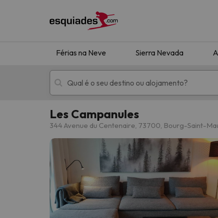
Férias na Neve
Sierra Nevada
A
Les Campanules
Férias na neve
Hotéis de montan
344 Avenue du Centenaire, 73700, Bourg-Saint-Ma
Oops, não encontramos nenhum resultado que 