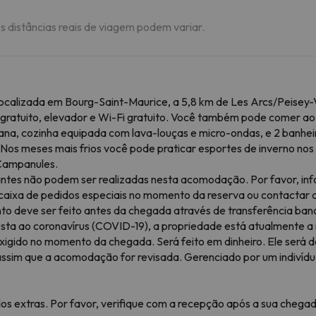
As distâncias reais de viagem podem variar.
alizada em Bourg-Saint-Maurice, a 5,8 km de Les Arcs/Peisey-Va
ratuito, elevador e Wi-Fi gratuito. Você também pode comer ao 
plana, cozinha equipada com lava-louças e micro-ondas, e 2 banhei
s meses mais frios você pode praticar esportes de inverno nos 
Campanules.
hantes não podem ser realizadas nesta acomodação. Por favor, 
 a caixa de pedidos especiais no momento da reserva ou contacta
 deve ser feito antes da chegada através de transferência ban
osta ao coronavírus (COVID-19), a propriedade está atualmente a
gido no momento da chegada. Será feito em dinheiro. Ele será 
assim que a acomodação for revisada. Gerenciado por um indivíd
os extras. Por favor, verifique com a recepção após a sua chegad