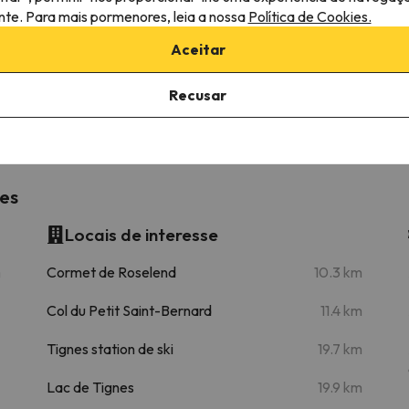
ante. Para mais pormenores, leia a nossa
Política de Cookies.
Aceitar
Combettes
1.4 km
5 min
Recusar
Lanchettes
16.7 km
23 min
es
Locais de interesse
m
Cormet de Roselend
10.3 km
Col du Petit Saint-Bernard
11.4 km
Tignes station de ski
19.7 km
Lac de Tignes
19.9 km