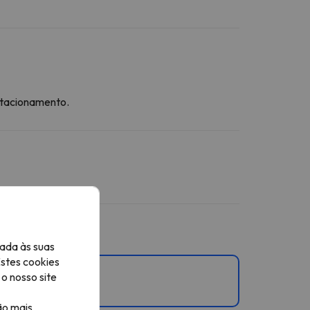
stacionamento.
ada às suas
Estes cookies
o nosso site
 .
ão mais