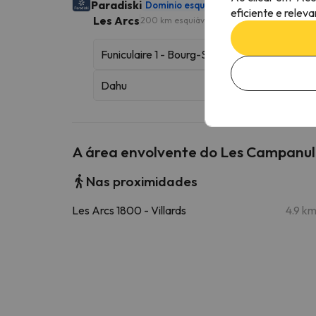
Paradiski
Dominio esquiável
425 km esquiáveis
eficiente e relev
Les Arcs
200 km esquiáveis
Funiculaire 1 - Bourg-Saint-Maurice
Dahu
A área envolvente do Les Campanul
Nas proximidades
Les Arcs 1800 - Villards
4.9 k