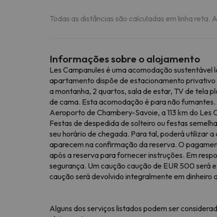
Todas as distâncias são calculadas em linha reta. 
Informações sobre o alojamento
Les Campanules é uma acomodação sustentável loc
apartamento dispõe de estacionamento privativo g
a montanha, 2 quartos, sala de estar, TV de tela 
de cama. Esta acomodação é para não fumantes. No
Aeroporto de Chambery-Savoie, a 113 km do Les 
Festas de despedida de solteiro ou festas semel
seu horário de chegada. Para tal, poderá utilizar
aparecem na confirmação da reserva. O pagamento
após a reserva para fornecer instruções. Em resp
segurança. Um caução caução de EUR 500 será exi
caução será devolvido integralmente em dinheiro 
Alguns dos serviços listados podem ser considerad