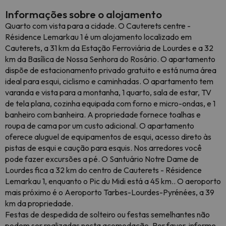
Informações sobre o alojamento
Quarto com vista para a cidade. O Cauterets centre -
Résidence Lemarkau 1 é um alojamento localizado em
Cauterets, a 31 km da Estação Ferroviária de Lourdes e a 32
km da Basílica de Nossa Senhora do Rosário. O apartamento
dispõe de estacionamento privado gratuito e está numa área
ideal para esqui, ciclismo e caminhadas. O apartamento tem
varanda e vista para a montanha, 1 quarto, sala de estar, TV
de tela plana, cozinha equipada com forno e micro-ondas, e 1
banheiro com banheira. A propriedade fornece toalhas e
roupa de cama por um custo adicional. O apartamento
oferece aluguel de equipamentos de esqui, acesso direto às
pistas de esqui e caução para esquis. Nos arredores você
pode fazer excursões a pé. O Santuário Notre Dame de
Lourdes fica a 32 km do centro de Cauterets - Résidence
Lemarkau 1, enquanto o Pic du Midi está a 45 km.. O aeroporto
mais próximo é o Aeroporto Tarbes-Lourdes-Pyrénées, a 39
km da propriedade.
Festas de despedida de solteiro ou festas semelhantes não
podem ser realizadas nesta acomodação. Por favor, informe