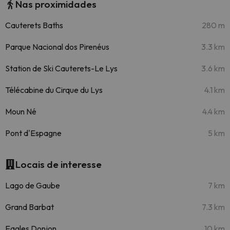
Nas proximidades
Cauterets Baths
280 m
Parque Nacional dos Pirenéus
3.3 km
Station de Ski Cauterets-Le Lys
3.6 km
Télécabine du Cirque du Lys
4.1 km
Moun Né
4.4 km
Pont d'Espagne
5 km
Locais de interesse
Lago de Gaube
7 km
Grand Barbat
7.3 km
Eagles Donjon
10 km