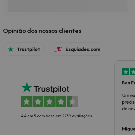
Opinião dos nossos clientes
Trustpilot
Esquiades.com
Boa E
Um ex
preci
de ne
4.4 em 5 com base em 2239 avaliações
Migue