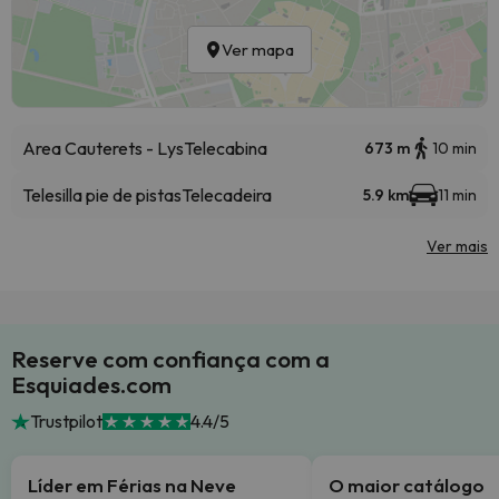
Ver mapa
Area Cauterets - Lys
Telecabina
673 m
10 min
Telesilla pie de pistas
Telecadeira
5.9 km
11 min
Ver mais
Reserve com confiança com a
Esquiades.com
Trustpilot
4.4/5
Líder em Férias na Neve
O maior catálogo