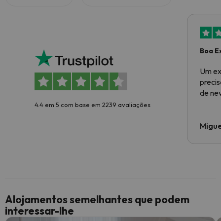
Boa E
Um ex
preci
de ne
4.4 em 5 com base em 2239 avaliações
Migue
Alojamentos semelhantes que podem
interessar-lhe