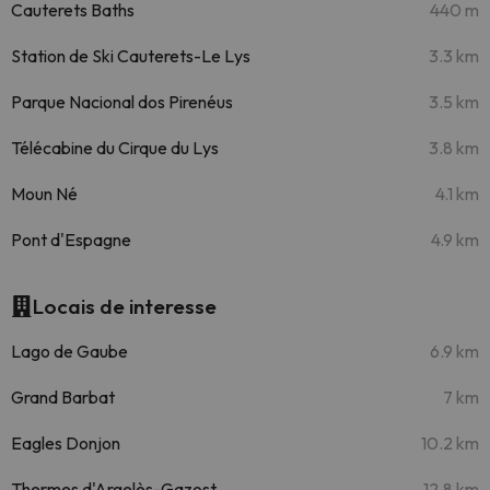
Cauterets Baths
440 m
Station de Ski Cauterets-Le Lys
3.3 km
Parque Nacional dos Pirenéus
3.5 km
Télécabine du Cirque du Lys
3.8 km
Moun Né
4.1 km
Pont d'Espagne
4.9 km
Locais de interesse
Lago de Gaube
6.9 km
Grand Barbat
7 km
Eagles Donjon
10.2 km
Thermes d'Argelès-Gazost
12.8 km