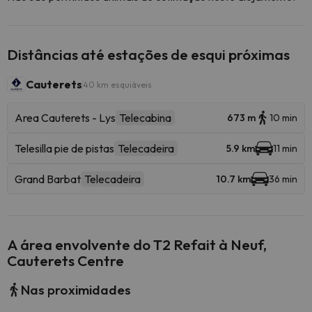
Distâncias até estações de esqui próximas
Cauterets
40 km esquiáveis
Area Cauterets - Lys
Telecabina
673 m
10 min
Telesilla pie de pistas
Telecadeira
5.9 km
11 min
Grand Barbat
Telecadeira
10.7 km
36 min
A área envolvente do T2 Refait à Neuf,
Cauterets Centre
Nas proximidades