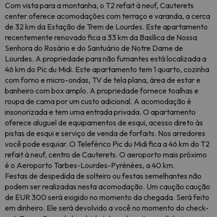
Com vista para a montanha, o T2 refait à neuf, Cauterets
center oferece acomodações com terraço e varanda, a cerca
de 32 km da Estação de Trem de Lourdes. Este apartamento
recentemente renovado fica a 33 km da Basílica de Nossa
Senhora do Rosário e do Santuário de Notre Dame de
Lourdes. A propriedade para não fumantes está localizada a
46 km do Pic du Midi. Este apartamento tem 1 quarto, cozinha
com forno e micro-ondas, TV de tela plana, área de estar e
banheiro com box amplo. A propriedade fornece toalhas e
roupa de cama por um custo adicional. A acomodação é
insonorizada e tem uma entrada privada. O apartamento
oferece aluguel de equipamentos de esqui, acesso direto às
pistas de esqui e serviço de venda de forfaits. Nos arredores
você pode esquiar. O Teleférico Pic du Midi fica a 46 km do T2
refait à neuf, centro de Cauterets. O aeroporto mais próximo
é o Aeroporto Tarbes-Lourdes-Pyrénées, a 40 km.
Festas de despedida de solteiro ou festas semelhantes não
podem ser realizadas nesta acomodação. Um caução caução
de EUR 300 será exigido no momento da chegada. Será feito
em dinheiro. Ele será devolvido a você no momento do check-