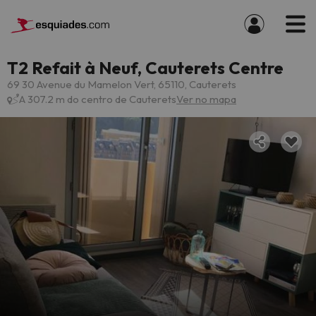
T2 Refait à Neuf, Cauterets Centre
69 30 Avenue du Mamelon Vert, 65110, Cauterets
A 307.2 m do centro de Cauterets
Ver no mapa