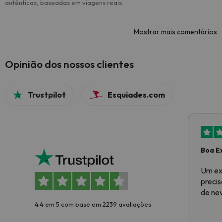
autênticas, baseadas em viagens reais.
Mostrar mais comentários
Opinião dos nossos clientes
Trustpilot
Esquiades.com
Boa E
Um ex
preci
de ne
4.4 em 5 com base em 2239 avaliações