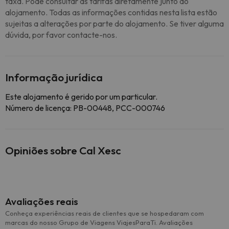
taxa. Pode consultar as tarifas diretamente junto do
alojamento. Todas as informações contidas nesta lista estão
sujeitas a alterações por parte do alojamento. Se tiver alguma
dúvida, por favor contacte-nos.
Informação jurídica
Este alojamento é gerido por um particular.
Número de licença: PB-00448, PCC-000746
Opiniões sobre Cal Xesc
Avaliações reais
Conheça experiências reais de clientes que se hospedaram com
marcas do nosso Grupo de Viagens ViajesParaTi. Avaliações