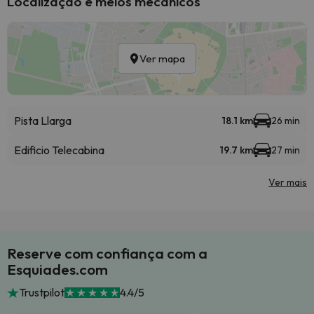
Localização e meios mecânicos
Ver mapa
Pista Llarga
18.1 km
26 min
Edificio Telecabina
19.7 km
27 min
Ver mais
Reserve com confiança com a
Esquiades.com
Trustpilot
4.4/5