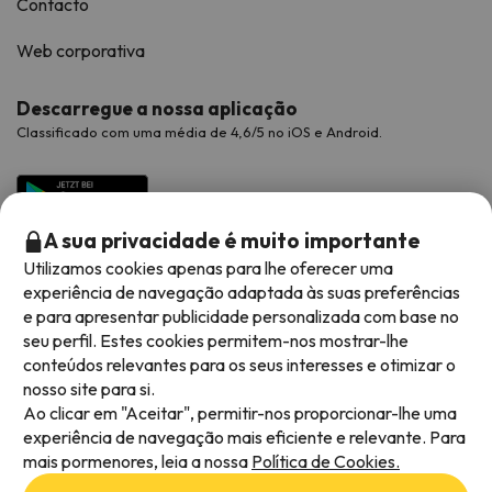
Contacto
Web corporativa
Descarregue a nossa aplicação
Classificado com uma média de 4,6/5 no iOS e Android.
A sua privacidade é muito importante
Utilizamos cookies apenas para lhe oferecer uma
experiência de navegação adaptada às suas preferências
e para apresentar publicidade personalizada com base no
seu perfil. Estes cookies permitem-nos mostrar-lhe
conteúdos relevantes para os seus interesses e otimizar o
Métodos de pagamento disponíveis
nosso site para si.
Ao clicar em "Aceitar", permitir-nos proporcionar-lhe uma
experiência de navegação mais eficiente e relevante. Para
mais pormenores, leia a nossa
Política de Cookies.