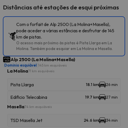
Distâncias até estações de esqui próximas
Com o forfait de Alp 2500 (La Molina+Masella),
pode aceder a várias estâncias e desfrutar de 145
km de pistas.
O acesso mais próximo às pistas é Pista Llarga em La
Molina. Também pode esquiar em La Molina e Masella.
Alp 2500 (La Molina+Masella)
Dominio esquiável
145 km esquiáveis
La Molina
71 km esquiáveis
Pista Llarga
18.1 km
26 min
Edificio Telecabina
19.7 km
27 min
Masella
74 km esquiáveis
TSD Masella Jet
24.6 km
34 min