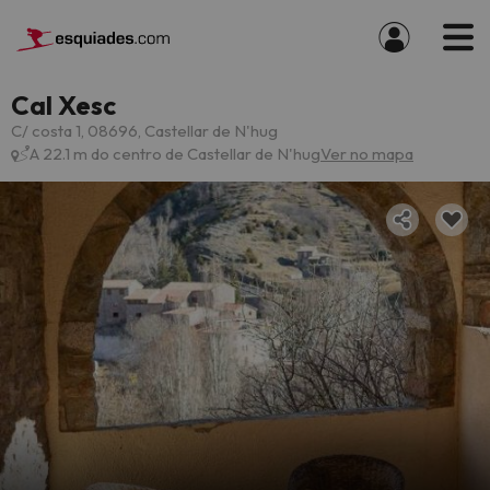
Cal Xesc
C/ costa 1, 08696, Castellar de N'hug
A 22.1 m do centro de Castellar de N'hug
Ver no mapa