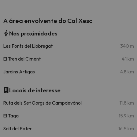
A área envolvente do Cal Xesc
Nas proximidades
Les Fonts del Llobregat
340 m
El Tren del Ciment
4.1 km
Jardins Artigas
4.8 km
Locais de interesse
Ruta dels Set Gorgs de Campdevànol
11.8 km
El Taga
15.9 km
Salt del Boter
16.5 km