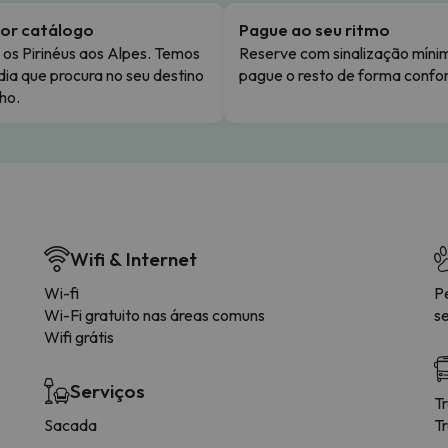
or catálogo
Pague ao seu ritmo
os Pirinéus aos Alpes. Temos
Reserve com sinalização míni
dia que procura no seu destino
pague o resto de forma confor
ho.
Wifi & Internet
Wi-fi
P
Wi-Fi gratuito nas áreas comuns
s
Wifi grátis
Serviços
T
Sacada
T