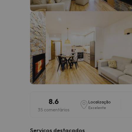
Bem, parece que o nosso Seeker perdeu o seu
8.6
Localização
Excelente
35 comentários
Serviços destacados