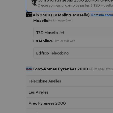
O acesso mais próximo às pistas é TSD Masella
Alp 2500 (La Molina+Masella)
Dominio esqui
Masella
74 km esquiáveis
TSD Masella Jet
La Molina
71 km esquiáveis
Edificio Telecabina
Font-Romeu Pyrénées 2000
43 km esquiáveis
Telecabine Airelles
Les Airelles
Area Pyrenees 2000