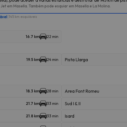
 Jet em Masella. Também pode esquiar em Masella e La Molina.
ável
145 km esquiáveis
16.7 km
22 min
Pista Llarga
19.5 km
24 min
Area Font Romeu
18.3 km
28 min
Sud I & II
21.7 km
33 min
Isard
21.8 km
33 min