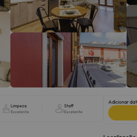
 caminho. Assim que encontrar a sua bússola, estará de volta.
Adicionar dat
Limpeza
Staff
Excelente
Excelente
Localização