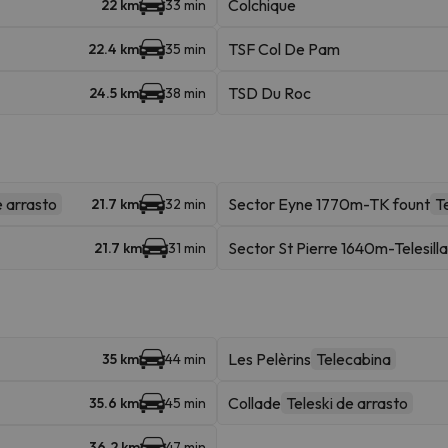
Colchique
22 km
33 min
TSF Col De Pam
22.4 km
35 min
TSD Du Roc
24.5 km
38 min
e arrasto
Sector Eyne 1770m-TK fount
T
21.7 km
32 min
Sector St Pierre 1640m-Telesilla
21.7 km
31 min
Les Pelèrins
Telecabina
35 km
44 min
Collade
Teleski de arrasto
35.6 km
45 min
36.2 km
47 min