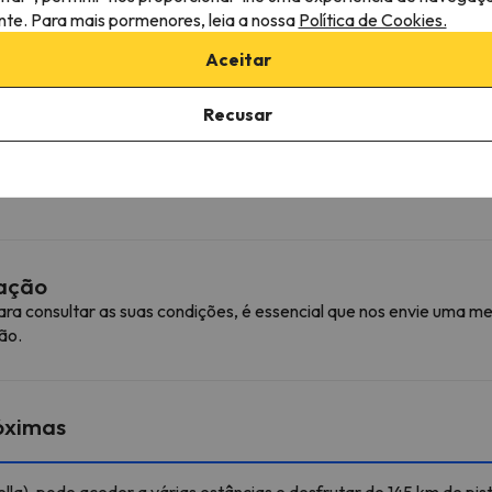
ante. Para mais pormenores, leia a nossa
Política de Cookies.
Aceitar
Recusar
ões do alojamento.
mação
ra consultar as suas condições, é essencial que nos envie uma
ão.
róximas
la), pode aceder a várias estâncias e desfrutar de 145 km de pis