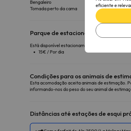
Bengaleiro
eficiente e relev
Tomada perto da cama
Parque de estacionamento
Está disponível estacionamento pago nas imediaç
15€ / Por dia
Condições para os animais de esti
Esta acomodação aceita animais de estimação. Pa
informando-nos do peso do seu animal de estimaç
Distâncias até estações de esqui p
Com o forfait de Alp 2500 (La Molina+Masel