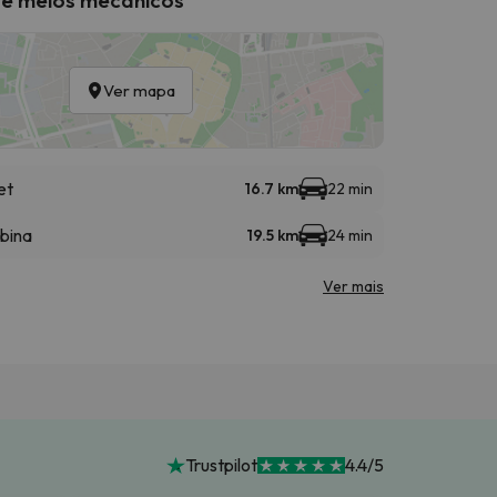
Ver mapa
et
16.7 km
22 min
abina
19.5 km
24 min
Ver mais
Trustpilot
4.4/5