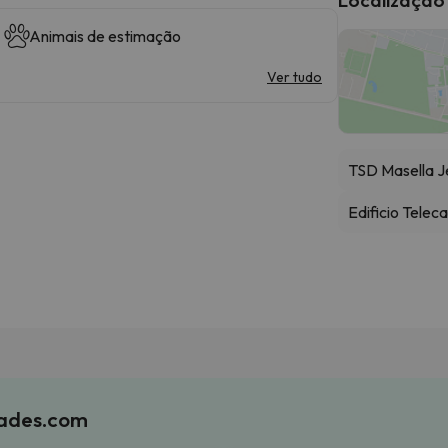
Animais de estimação
Ver tudo
TSD Masella J
Edificio Telec
iades.com