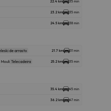
22.4 km
35 min
23.2 km
35 min
24.5 km
38 min
eleski de arrasto
21.7 km
31 min
 Mouli
Telecadeira
25.2 km
35 min
35.4 km
45 min
36.2 km
47 min