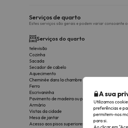
Serviços de quarto
Estes serviços são gerais e podem variar consoante o 
Serviços do quarto
televisão
Cozinha
Sacada
Secador de cabelo
Aquecimento
Cheminée dans la chambre
Ferro
A sua pr
Escrivaninha
Pavimento de madeira ou parquet
Utilizamos cooki
Armário
preferências e pa
Vistas da cidade
permitem-nos most
Mesa de jantar
para si.
Acesso aos pisos superiores apenas por escadas
Ao clicar em "Ace