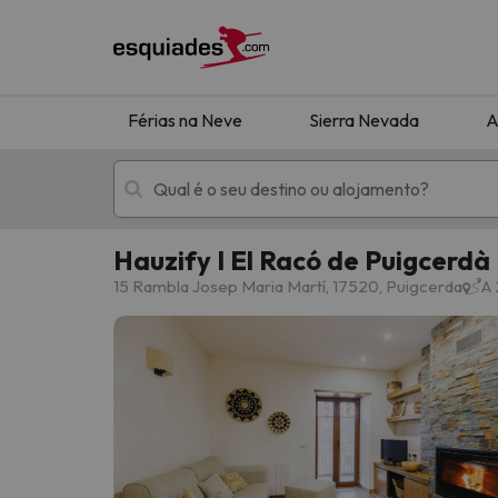
Férias na Neve
Sierra Nevada
A
Hauzify I El Racó de Puigcerdà
Férias na neve
Hotéis de montan
15 Rambla Josep Maria Martí, 17520, Puigcerda
A 
Oops, não encontramos nenhum resultado que 