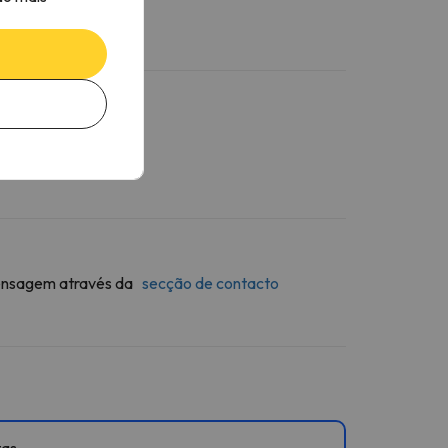
 mensagem através da
secção de contacto
tas.