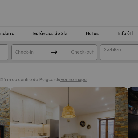
ndorra
Estâncias de Ski
Hotéis
Info útil
2 adultos
Check-in
Check-out
ha
214 m do centro de Puigcerda
Ver no mapa
corresponda à sua pesquisa. Tente modificar o destino.