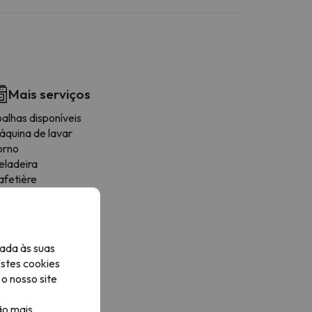
Mais serviços
alhas disponíveis
áquina de lavar
orno
eladeira
afetière
icroondas
orradeira
tensiles de cuisine
ecador
ada às suas
rea de refeições
Estes cookies
ogões
o nosso site
ão mais