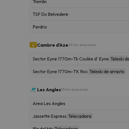
Tremlin
TSF Du Belvedere
Perdrix
Cambre d'Aze
24 km esquiáveis
Sector Eyne 1770m-Tk Coulée d' Eyne
Teleski d
Sector Eyne 1770m-TK Roc
Teleski de arrasto
Les Angles
55 km esquiáveis
Area Les Angles
Jassette Express
Telecadeira
Pla del Mir
Telecadeira