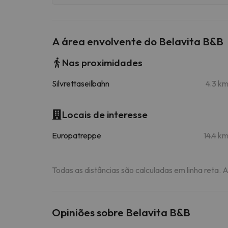
A área envolvente do Belavita B&B
Nas proximidades
Silvrettaseilbahn
4.3 k
Locais de interesse
Europatreppe
14.4 k
Todas as distâncias são calculadas em linha reta. 
Opiniões sobre Belavita B&B