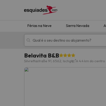
Férias na Neve
Sierra Nevada
A
Belavita B&B
Férias na neve
Hotéis de montan
Silvrettastraße 91, 6562, Ischgl
A 4.4 km do centro 
Oops, não encontramos nenhum resultado que 