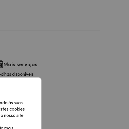
Mais serviços
alhas disponíveis
ada às suas
Estes cookies
o nosso site
ão mais