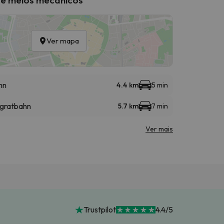
Ver mapa
hn
4.4 km
5 min
hgratbahn
5.7 km
7 min
Ver mais
Trustpilot
4.4/5