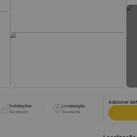
 caminho. Assim que encontrar a sua bússola, estará de volta.
Adicionar dat
Instalações
Localização
Excelente
Excelente
Localização