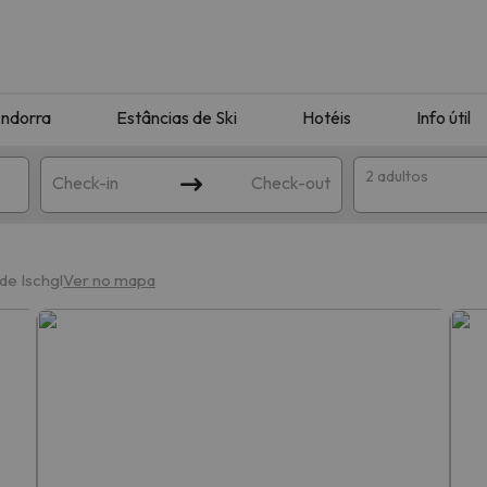
ndorra
Estâncias de Ski
Hotéis
Info útil
2 adultos
Check-in
Check-out
ha
de Ischgl
Ver no mapa
corresponda à sua pesquisa. Tente modificar o destino.