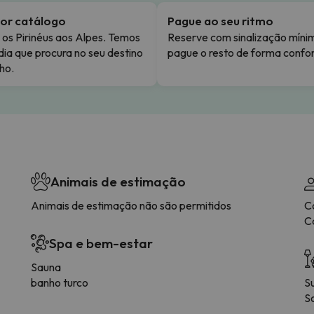
or catálogo
Pague ao seu ritmo
os Pirinéus aos Alpes. Temos
Reserve com sinalização míni
dia que procura no seu destino
pague o resto de forma confor
ho.
Animais de estimação
Animais de estimação não são permitidos
C
Ca
Spa e bem-estar
Sauna
banho turco
S
So