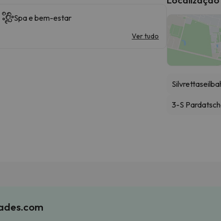
Spa e bem-estar
Ver tudo
Silvrettaseilba
3-S Pardatsc
iades.com