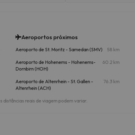
Aeroportos próximos
m
Aeroporto de St. Moritz - Samedan (SMV)
58 km
Aeroporto de Hohenems - Hohenems-
60.2 km
Dornbirn (HOH)
m
Aeroporto de Altenrhein - St. Gallen -
76.3 km
Altenrhein (ACH)
As distâncias reais de viagem podem variar.