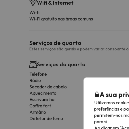
Wifi & Internet
Wi-fi
Wi-Fi gratuito nas áreas comuns
Serviços de quarto
Estes serviços são gerais e podem variar consoante o 
Serviços do quarto
Telefone
Rádio
Secador de cabelo
A sua pr
Aquecimento
Escrivaninha
Utilizamos cooki
Coffre fort
preferências e pa
Armário
permitem-nos most
Detetor de fumo
para si.
Ao clicar em "Ace