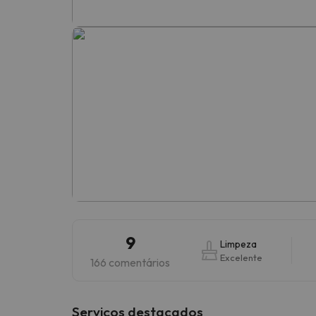
Bem, parece que o nosso Seeker perdeu o seu
9
Limpeza
Excelente
166 comentários
Serviços destacados