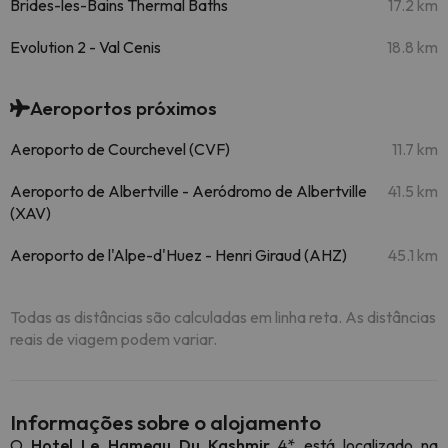
Brides-les-Bains Thermal Baths
17.2 km
Evolution 2 - Val Cenis
18.8 km
Aeroportos próximos
Aeroporto de Courchevel (CVF)
11.7 km
Aeroporto de Albertville - Aeródromo de Albertville
41.5 km
(XAV)
Aeroporto de l'Alpe-d'Huez - Henri Giraud (AHZ)
45.1 km
Todas as distâncias são calculadas em linha reta. As distâncias
reais de viagem podem variar.
Informações sobre o alojamento
O
Hotel Le Hameau Du Kashmir
4* está localizado na