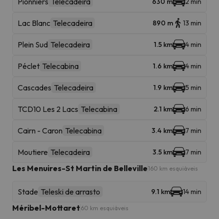
Pionniers
Telecadeira
630 m
2 min
Lac Blanc
Telecadeira
890 m
13 min
Plein Sud
Telecadeira
1.5 km
4 min
Péclet
Telecabina
1.6 km
4 min
Cascades
Telecadeira
1.9 km
5 min
TCD10 Les 2 Lacs
Telecabina
2.1 km
6 min
Cairn - Caron
Telecabina
3.4 km
7 min
Moutiere
Telecadeira
3.5 km
7 min
Les Menuires-St Martin de Belleville
160 km esquiáveis
Stade
Teleski de arrasto
9.1 km
14 min
Méribel-Mottaret
60 km esquiáveis