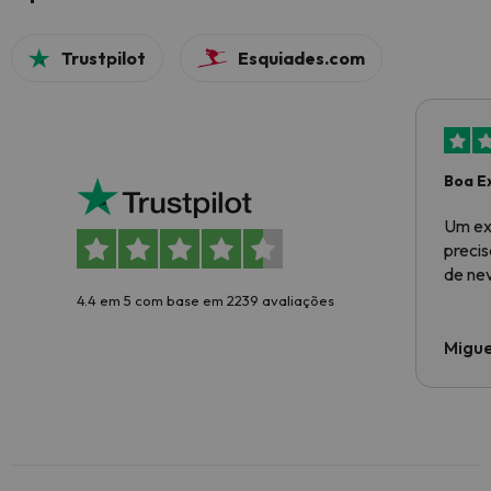
Trustpilot
Esquiades.com
Boa E
Um ex
preci
de ne
4.4 em 5 com base em 2239 avaliações
Migue