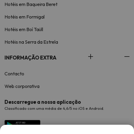
Hotéis em Baqueira Beret
Hotéis em Formigal
Hotéis em Boí Taüll
Hotéis na Serra da Estrela
INFORMAÇÃO EXTRA
Contacto
Web corporativa
Descarregue a nossa aplicação
Classificado com uma média de 4,6/5 no iOS e Android.