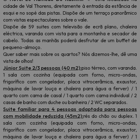
cidade de Val Thorens, diretamente à entrada da estância de
esqui e no sopé das pistas. Dispõe de um terraço panorâmico
com vistas espectaculares sobre o vale.
Dispõe de 59 suites com televisão de ecrã plano, chaleira
eléctrica, varanda com vista para a montanha e secador de
cabelo. Todas as manhãs poderá desfrutar de um buffet de
pequeno-almoço.
Quer saber mais sobre os quartos? Nós dizemos-lhe, dê uma
vista de olhos!
Júnior Suite 2/3 pessoas (40 m2):
piso térreo, com varanda.
1 sala com cozinha (equipada com forno, micro-ondas,
frigorífico com congelador, placa vitrocerâmica, exaustor,
máquina de lavar louça e chaleira para água a ferver) / 1
quarto com cama de casal / 1 quarto com cama individual / 2
casas de banho com duche ou banheira / 2 WC separados.
Suite familiar para 4 pessoas adaptada para pessoas
com mobilidade reduzida (45m2):
rés do chão ou duplex. 1
sala com cozinha
(equipada com forno, micro-ondas,
frigorífico com congelador, placa vitrocerâmica, exaustor,
máquina de lavar louça e chaleira para água a ferver)
/ 1